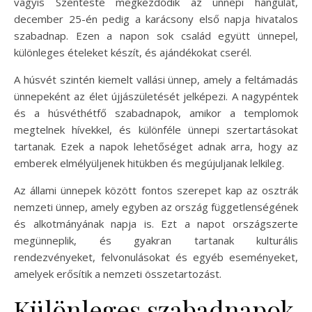
vagyis Szenteste megkezdődik az ünnepi hangulat,
december 25-én pedig a karácsony első napja hivatalos
szabadnap. Ezen a napon sok család együtt ünnepel,
különleges ételeket készít, és ajándékokat cserél.
A húsvét szintén kiemelt vallási ünnep, amely a feltámadás
ünnepeként az élet újjászületését jelképezi. A nagypéntek
és a húsvéthétfő szabadnapok, amikor a templomok
megtelnek hívekkel, és különféle ünnepi szertartásokat
tartanak. Ezek a napok lehetőséget adnak arra, hogy az
emberek elmélyüljenek hitükben és megújuljanak lelkileg.
Az állami ünnepek között fontos szerepet kap az osztrák
nemzeti ünnep, amely egyben az ország függetlenségének
és alkotmányának napja is. Ezt a napot országszerte
megünneplik, és gyakran tartanak kulturális
rendezvényeket, felvonulásokat és egyéb eseményeket,
amelyek erősítik a nemzeti összetartozást.
Különleges szabadnapok