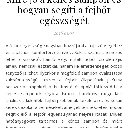
hogyan segíti a fejbőr
egészségét
2026.01.05.
A fejbőr egészsége nagyban hozzájárul a haj szépségéhez
és általános komfortérzetünkhöz. Sokak számára ismerős
lehet a viszkető, hámló vagy irritált fejbőr problémája,
amely nemcsak esztétikai, hanem kellemetlenséget okozó
tényező is lehet. Ilyenkor a megfelelő sampon kiválasztása
kulcsfontosságú, hiszen a fejbőr állapotának javítása
sokszor az alapoktól, a tisztítástól és ápolástól kezdődik. A
kénes samponok régóta ismert, hatékony megoldást
kínálnak a különféle fejbőrproblémák kezelésére, és sokan
keresik azokat a termékeket, amelyek természetes módon
segítik elő a fejbőr egyensúlyának helyreállítását. Milyen
hatóanyagokat tartalmaz a kénes sampon és miért
fontosak? A kénes sampon egyik legfontosabb