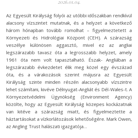
2026.01.04.
Az Egyesült Királyság folyói az utóbbi időszakban rendkívül
alacsony vízszintet mutatnak, és a helyzet a következő
három hónapban tovább romolhat – figyelmeztetett a
Környezeti és Hidrológiai Központ (CEH). A szárazság
veszélye különösen aggasztó, mivel ez az angliai
legszárazabb tavasz óta a legrosszabb helyzet, amely
1961 óta nem volt tapasztalható. Észak- Angliában a
legszárazabb évkezdetet élik meg közel egy évszázad
óta, és a várakozások szerint májusra az Egyesült
Királyság szinte minden részén alacsonyabb vízszintre
lehet számítani, kivéve Délnyugat-Angliát és Dél-Wales-t. A
Környezetvédelmi Ügynökség (Environment Agency)
közölte, hogy az Egyesült Királyság közepes kockázatnak
van kitéve a szárazság miatt, és figyelmeztette a
háztartásokat a vízkorlátozások lehetőségére. Mark Owen,
az Angling Trust halászati igazgatója…