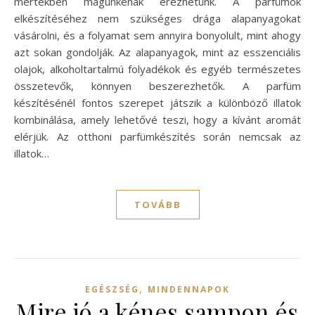
mértékben magunkénak érezhetünk. A parfümök
elkészítéséhez nem szükséges drága alapanyagokat
vásárolni, és a folyamat sem annyira bonyolult, mint ahogy
azt sokan gondolják. Az alapanyagok, mint az esszenciális
olajok, alkoholtartalmú folyadékok és egyéb természetes
összetevők, könnyen beszerezhetők. A parfüm
készítésénél fontos szerepet játszik a különböző illatok
kombinálása, amely lehetővé teszi, hogy a kívánt aromát
elérjük. Az otthoni parfümkészítés során nemcsak az
illatok…
TOVÁBB
,
EGÉSZSÉG
MINDENNAPOK
Mire jó a kénes sampon és