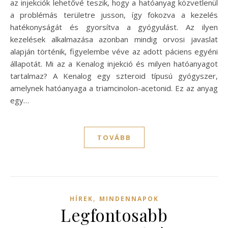
az injekciók lehetővé teszik, hogy a hatóanyag közvetlenül
a problémás területre jusson, így fokozva a kezelés
hatékonyságát és gyorsítva a gyógyulást. Az ilyen
kezelések alkalmazása azonban mindig orvosi javaslat
alapján történik, figyelembe véve az adott páciens egyéni
állapotát. Mi az a Kenalog injekció és milyen hatóanyagot
tartalmaz? A Kenalog egy szteroid típusú gyógyszer,
amelynek hatóanyaga a triamcinolon-acetonid. Ez az anyag
egy…
TOVÁBB
,
HÍREK
MINDENNAPOK
Legfontosabb