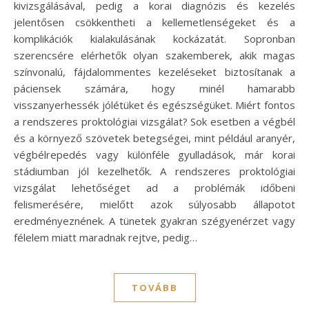
kivizsgálásával, pedig a korai diagnózis és kezelés
jelentősen csökkentheti a kellemetlenségeket és a
komplikációk kialakulásának kockázatát. Sopronban
szerencsére elérhetők olyan szakemberek, akik magas
színvonalú, fájdalommentes kezeléseket biztosítanak a
páciensek számára, hogy minél hamarabb
visszanyerhessék jólétüket és egészségüket. Miért fontos
a rendszeres proktológiai vizsgálat? Sok esetben a végbél
és a környező szövetek betegségei, mint például aranyér,
végbélrepedés vagy különféle gyulladások, már korai
stádiumban jól kezelhetők. A rendszeres proktológiai
vizsgálat lehetőséget ad a problémák időbeni
felismerésére, mielőtt azok súlyosabb állapotot
eredményeznének. A tünetek gyakran szégyenérzet vagy
félelem miatt maradnak rejtve, pedig…
TOVÁBB