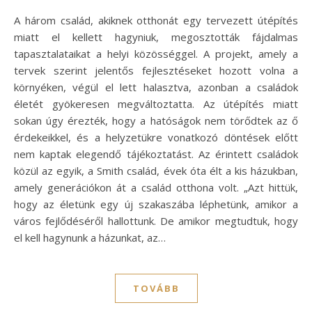
A három család, akiknek otthonát egy tervezett útépítés
miatt el kellett hagyniuk, megosztották fájdalmas
tapasztalataikat a helyi közösséggel. A projekt, amely a
tervek szerint jelentős fejlesztéseket hozott volna a
környéken, végül el lett halasztva, azonban a családok
életét gyökeresen megváltoztatta. Az útépítés miatt
sokan úgy érezték, hogy a hatóságok nem törődtek az ő
érdekeikkel, és a helyzetükre vonatkozó döntések előtt
nem kaptak elegendő tájékoztatást. Az érintett családok
közül az egyik, a Smith család, évek óta élt a kis házukban,
amely generációkon át a család otthona volt. „Azt hittük,
hogy az életünk egy új szakaszába léphetünk, amikor a
város fejlődéséről hallottunk. De amikor megtudtuk, hogy
el kell hagynunk a házunkat, az…
TOVÁBB