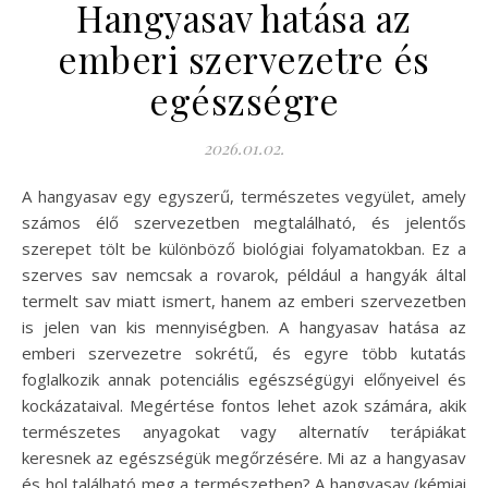
Hangyasav hatása az
emberi szervezetre és
egészségre
2026.01.02.
A hangyasav egy egyszerű, természetes vegyület, amely
számos élő szervezetben megtalálható, és jelentős
szerepet tölt be különböző biológiai folyamatokban. Ez a
szerves sav nemcsak a rovarok, például a hangyák által
termelt sav miatt ismert, hanem az emberi szervezetben
is jelen van kis mennyiségben. A hangyasav hatása az
emberi szervezetre sokrétű, és egyre több kutatás
foglalkozik annak potenciális egészségügyi előnyeivel és
kockázataival. Megértése fontos lehet azok számára, akik
természetes anyagokat vagy alternatív terápiákat
keresnek az egészségük megőrzésére. Mi az a hangyasav
és hol található meg a természetben? A hangyasav (kémiai