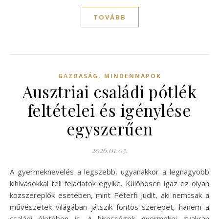
TOVÁBB
,
GAZDASÁG
MINDENNAPOK
Ausztriai családi pótlék
feltételei és igénylése
egyszerűen
2026.01.03.
A gyermeknevelés a legszebb, ugyanakkor a legnagyobb
kihívásokkal teli feladatok egyike. Különösen igaz ez olyan
közszereplők esetében, mint Péterfi Judit, aki nemcsak a
művészetek világában játszik fontos szerepet, hanem a
családi életében is. A hírességek gyermekei gyakran