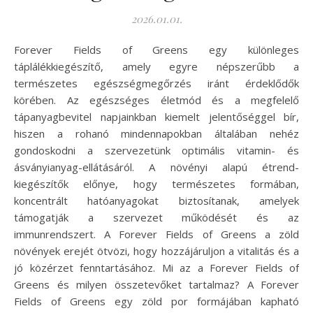
2026.01.01.
Forever Fields of Greens egy különleges
táplálékkiegészítő, amely egyre népszerűbb a
természetes egészségmegőrzés iránt érdeklődők
körében. Az egészséges életmód és a megfelelő
tápanyagbevitel napjainkban kiemelt jelentőséggel bír,
hiszen a rohanó mindennapokban általában nehéz
gondoskodni a szervezetünk optimális vitamin- és
ásványianyag-ellátásáról. A növényi alapú étrend-
kiegészítők előnye, hogy természetes formában,
koncentrált hatóanyagokat biztosítanak, amelyek
támogatják a szervezet működését és az
immunrendszert. A Forever Fields of Greens a zöld
növények erejét ötvözi, hogy hozzájáruljon a vitalitás és a
jó közérzet fenntartásához. Mi az a Forever Fields of
Greens és milyen összetevőket tartalmaz? A Forever
Fields of Greens egy zöld por formájában kapható