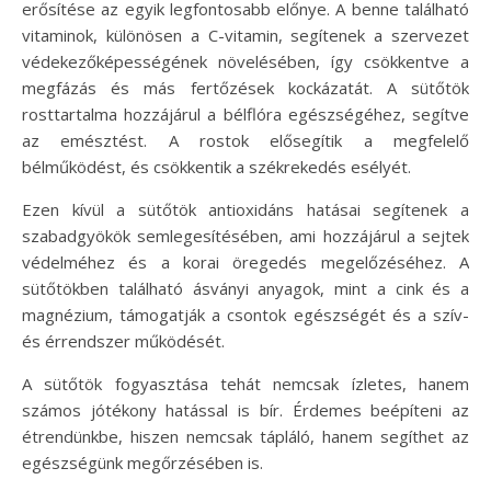
erősítése az egyik legfontosabb előnye. A benne található
vitaminok, különösen a C-vitamin, segítenek a szervezet
védekezőképességének növelésében, így csökkentve a
megfázás és más fertőzések kockázatát. A sütőtök
rosttartalma hozzájárul a bélflóra egészségéhez, segítve
az emésztést. A rostok elősegítik a megfelelő
bélműködést, és csökkentik a székrekedés esélyét.
Ezen kívül a sütőtök antioxidáns hatásai segítenek a
szabadgyökök semlegesítésében, ami hozzájárul a sejtek
védelméhez és a korai öregedés megelőzéséhez. A
sütőtökben található ásványi anyagok, mint a cink és a
magnézium, támogatják a csontok egészségét és a szív-
és érrendszer működését.
A sütőtök fogyasztása tehát nemcsak ízletes, hanem
számos jótékony hatással is bír. Érdemes beépíteni az
étrendünkbe, hiszen nemcsak tápláló, hanem segíthet az
egészségünk megőrzésében is.