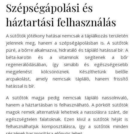
Szépségápolási és
háztartási felhasználás
A sütőtök jótékony hatásai nemcsak a táplálkozás területén
jelennek meg, hanem a szépségápolásban is. A sütőtök
püré, a bőrre alkalmazva, hidratáló és tápláló hatással bír. A
béta-karotin és a vitaminok segítenek a bőr
regenerálódásában, így simább és egészségesebb
megjelenést kölcsönöznek. Készíthetünk belőle
arcpakolást, amely nemcsak tápláló, hanem frissítő
hatással is bír.
A sütőtök magja pedig nemcsak tápláló nassolnivaló,
hanem a háztartásban is felhasználható. A pörkölt sütőtök
magok remek alternatívái lehetnek a nassolásra szánt, de
egészségtelen falatoknak. Ezen kívül a sütőtök héját is
felhasználhatjuk komposztálásra, így a sütőtök minden
részének hasznosítása előnyös lehet.