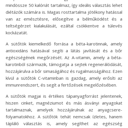
mindössze 50 kalóriát tartalmaz, így ideális választás lehet
diétázók számára is. Magas rosttartalma jótékony hatással
van az emésztésre, elősegítve a bélműködést és a
teltségérzet kialakulását, ezáltal csökkentve a túlevés
kockázatát.
A sütőtök kiemelkedő forrása a béta-karotinnak, amely
antioxidáns hatásával segíti a látás javítását és a bőr
egészségének megőrzését. Az A-vitamin, amely a béta-
karotinból származik, támogatja a sejtek regenerálódását,
hozzájárulva a bőr simaságához és rugalmasságához. Ezen
kívül a sütőtök C-vitaminban is gazdag, amely erősíti az
immunrendszert, és segít a fertőzések megelőzésében.
A sütőtök magjai is értékes tápanyagforrást jelentenek,
hiszen cinket, magnéziumot és más ásványi anyagokat
tartalmaznak, amelyek hozzájárulnak az anyagcsere-
folyamatokhoz. A sütőtök tehát nemcsak ízletes, hanem
tápláló választás is, amely segíthet az egészség