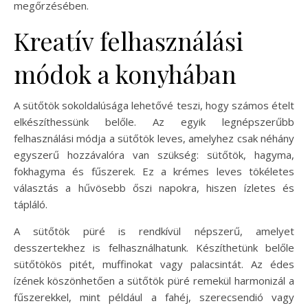
megőrzésében.
Kreatív felhasználási
módok a konyhában
A sütőtök sokoldalúsága lehetővé teszi, hogy számos ételt
elkészíthessünk belőle. Az egyik legnépszerűbb
felhasználási módja a sütőtök leves, amelyhez csak néhány
egyszerű hozzávalóra van szükség: sütőtök, hagyma,
fokhagyma és fűszerek. Ez a krémes leves tökéletes
választás a hűvösebb őszi napokra, hiszen ízletes és
tápláló.
A sütőtök püré is rendkívül népszerű, amelyet
desszertekhez is felhasználhatunk. Készíthetünk belőle
sütőtökös pitét, muffinokat vagy palacsintát. Az édes
ízének köszönhetően a sütőtök püré remekül harmonizál a
fűszerekkel, mint például a fahéj, szerecsendió vagy