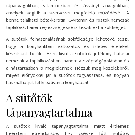
tápanyagokban, vitaminokban és ásványi anyagokban,
amelyek segítik a szervezet megfelelő működését. A
benne található béta-karotin, C-vitamin és rostok nemcsak
táplálóvá, hanem egészségessé is teszik ezt a zöldséget.
A sütőtök felhasználásának sokfélesége lehetővé teszi,
hogy a konyhánkban változatos és ízletes ételeket
készítsünk belőle. Ezen kívül a sütőtök jótékony hatásai
nemcsak a táplálkozásban, hanem a szépségápolásban és
a háztartásban is megjelennek. Nézzük meg közelebbről,
milyen előnyökkel jár a sütőtök fogyasztása, és hogyan
használhatjuk fel kreatívan a konyhában!
A sütőtök
tápanyagtartalma
A sütőtök kiváló tápanyagtartalma miatt érdemes
beépíteni étrendünkbe. Egy csésze főtt sütőtök