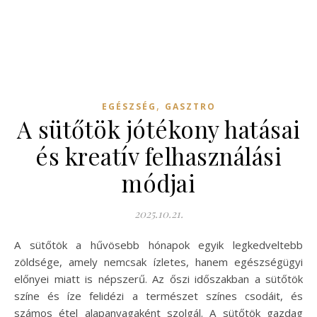
,
EGÉSZSÉG
GASZTRO
A sütőtök jótékony hatásai
és kreatív felhasználási
módjai
2025.10.21.
A sütőtök a hűvösebb hónapok egyik legkedveltebb
zöldsége, amely nemcsak ízletes, hanem egészségügyi
előnyei miatt is népszerű. Az őszi időszakban a sütőtök
színe és íze felidézi a természet színes csodáit, és
számos étel alapanyagaként szolgál. A sütőtök gazdag