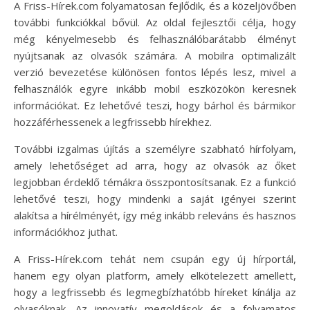
A Friss-Hírek.com folyamatosan fejlődik, és a közeljövőben
további funkciókkal bővül. Az oldal fejlesztői célja, hogy
még kényelmesebb és felhasználóbarátabb élményt
nyújtsanak az olvasók számára. A mobilra optimalizált
verzió bevezetése különösen fontos lépés lesz, mivel a
felhasználók egyre inkább mobil eszközökön keresnek
információkat. Ez lehetővé teszi, hogy bárhol és bármikor
hozzáférhessenek a legfrissebb hírekhez.
További izgalmas újítás a személyre szabható hírfolyam,
amely lehetőséget ad arra, hogy az olvasók az őket
legjobban érdeklő témákra összpontosítsanak. Ez a funkció
lehetővé teszi, hogy mindenki a saját igényei szerint
alakítsa a hírélményét, így még inkább releváns és hasznos
információkhoz juthat.
A Friss-Hírek.com tehát nem csupán egy új hírportál,
hanem egy olyan platform, amely elkötelezett amellett,
hogy a legfrissebb és legmegbízhatóbb híreket kínálja az
olvasóknak. Az innovatív megoldások és a folyamatos