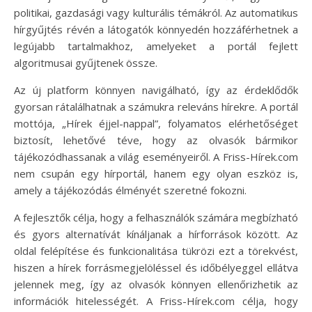
politikai, gazdasági vagy kulturális témákról. Az automatikus
hírgyűjtés révén a látogatók könnyedén hozzáférhetnek a
legújabb tartalmakhoz, amelyeket a portál fejlett
algoritmusai gyűjtenek össze.
Az új platform könnyen navigálható, így az érdeklődők
gyorsan rátalálhatnak a számukra releváns hírekre. A portál
mottója, „Hírek éjjel-nappal”, folyamatos elérhetőséget
biztosít, lehetővé téve, hogy az olvasók bármikor
tájékozódhassanak a világ eseményeiről. A Friss-Hírek.com
nem csupán egy hírportál, hanem egy olyan eszköz is,
amely a tájékozódás élményét szeretné fokozni.
A fejlesztők célja, hogy a felhasználók számára megbízható
és gyors alternatívát kínáljanak a hírforrások között. Az
oldal felépítése és funkcionalitása tükrözi ezt a törekvést,
hiszen a hírek forrásmegjelöléssel és időbélyeggel ellátva
jelennek meg, így az olvasók könnyen ellenőrizhetik az
információk hitelességét. A Friss-Hírek.com célja, hogy