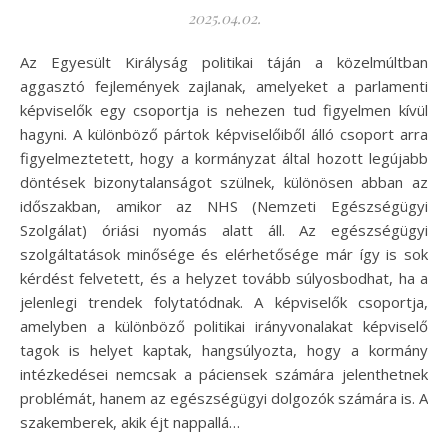
2025.04.02.
Az Egyesült Királyság politikai táján a közelmúltban
aggasztó fejlemények zajlanak, amelyeket a parlamenti
képviselők egy csoportja is nehezen tud figyelmen kívül
hagyni. A különböző pártok képviselőiből álló csoport arra
figyelmeztetett, hogy a kormányzat által hozott legújabb
döntések bizonytalanságot szülnek, különösen abban az
időszakban, amikor az NHS (Nemzeti Egészségügyi
Szolgálat) óriási nyomás alatt áll. Az egészségügyi
szolgáltatások minősége és elérhetősége már így is sok
kérdést felvetett, és a helyzet tovább súlyosbodhat, ha a
jelenlegi trendek folytatódnak. A képviselők csoportja,
amelyben a különböző politikai irányvonalakat képviselő
tagok is helyet kaptak, hangsúlyozta, hogy a kormány
intézkedései nemcsak a páciensek számára jelenthetnek
problémát, hanem az egészségügyi dolgozók számára is. A
szakemberek, akik éjt nappallá…