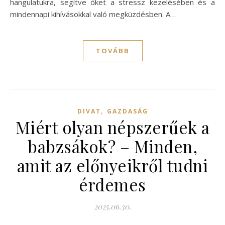
hangulatukra, segítve őket a stressz kezelésében és a
mindennapi kihívásokkal való megküzdésben. A…
TOVÁBB
,
DIVAT
GAZDASÁG
Miért olyan népszerűek a
babzsákok? – Minden,
amit az előnyeikről tudni
érdemes
2025.06.30.