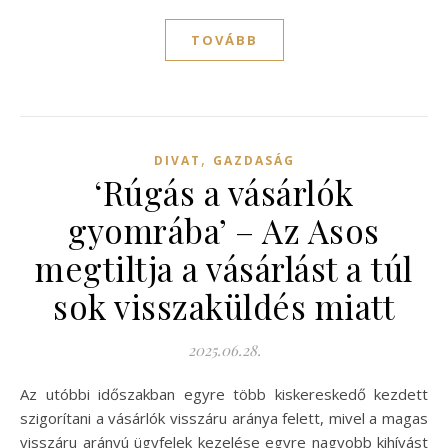
TOVÁBB
,
DIVAT
GAZDASÁG
‘Rúgás a vásárlók
gyomrába’ – Az Asos
megtiltja a vásárlást a túl
sok visszaküldés miatt
2025.06.28.
Az utóbbi időszakban egyre több kiskereskedő kezdett
szigorítani a vásárlók visszáru aránya felett, mivel a magas
visszáru arányú ügyfelek kezelése egyre nagyobb kihívást