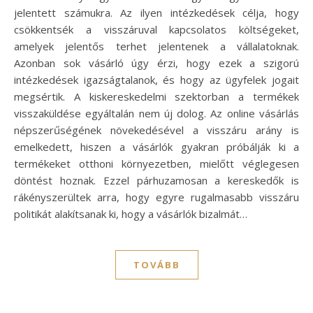
jelentett számukra. Az ilyen intézkedések célja, hogy
csökkentsék a visszáruval kapcsolatos költségeket,
amelyek jelentős terhet jelentenek a vállalatoknak.
Azonban sok vásárló úgy érzi, hogy ezek a szigorú
intézkedések igazságtalanok, és hogy az ügyfelek jogait
megsértik. A kiskereskedelmi szektorban a termékek
visszaküldése egyáltalán nem új dolog. Az online vásárlás
népszerűségének növekedésével a visszáru arány is
emelkedett, hiszen a vásárlók gyakran próbálják ki a
termékeket otthoni környezetben, mielőtt véglegesen
döntést hoznak. Ezzel párhuzamosan a kereskedők is
rákényszerültek arra, hogy egyre rugalmasabb visszáru
politikát alakítsanak ki, hogy a vásárlók bizalmát…
TOVÁBB