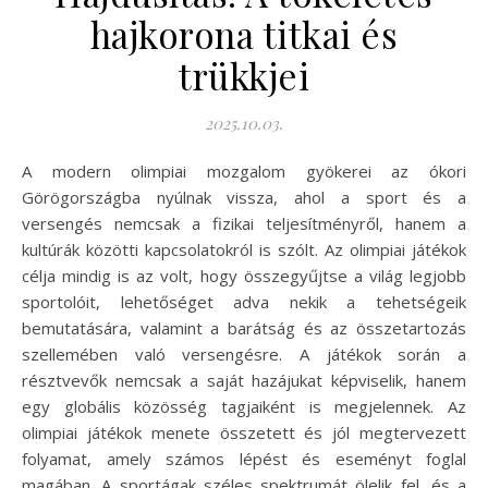
hajkorona titkai és
trükkjei
2025.10.03.
A modern olimpiai mozgalom gyökerei az ókori
Görögországba nyúlnak vissza, ahol a sport és a
versengés nemcsak a fizikai teljesítményről, hanem a
kultúrák közötti kapcsolatokról is szólt. Az olimpiai játékok
célja mindig is az volt, hogy összegyűjtse a világ legjobb
sportolóit, lehetőséget adva nekik a tehetségeik
bemutatására, valamint a barátság és az összetartozás
szellemében való versengésre. A játékok során a
résztvevők nemcsak a saját hazájukat képviselik, hanem
egy globális közösség tagjaiként is megjelennek. Az
olimpiai játékok menete összetett és jól megtervezett
folyamat, amely számos lépést és eseményt foglal
magában. A sportágak széles spektrumát ölelik fel, és a