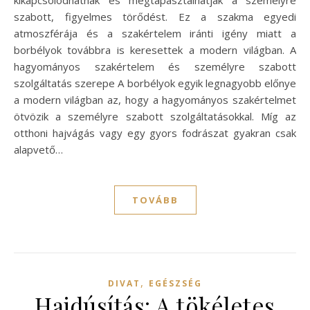
kikapcsolódhatnak és megtapasztalhatják a személyre
szabott, figyelmes törődést. Ez a szakma egyedi
atmoszférája és a szakértelem iránti igény miatt a
borbélyok továbbra is keresettek a modern világban. A
hagyományos szakértelem és személyre szabott
szolgáltatás szerepe A borbélyok egyik legnagyobb előnye
a modern világban az, hogy a hagyományos szakértelmet
ötvözik a személyre szabott szolgáltatásokkal. Míg az
otthoni hajvágás vagy egy gyors fodrászat gyakran csak
alapvető…
TOVÁBB
,
DIVAT
EGÉSZSÉG
Hajdúsítás: A tökéletes