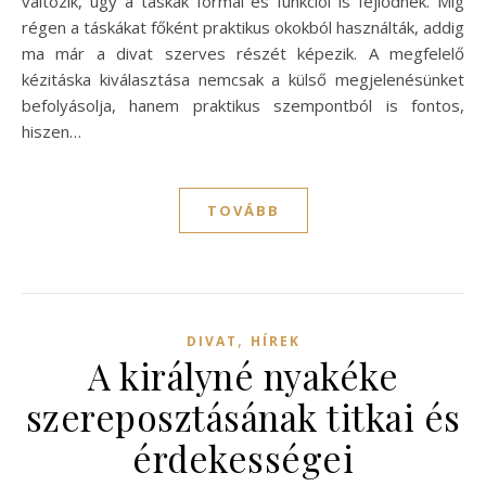
változik, úgy a táskák formái és funkciói is fejlődnek. Míg
régen a táskákat főként praktikus okokból használták, addig
ma már a divat szerves részét képezik. A megfelelő
kézitáska kiválasztása nemcsak a külső megjelenésünket
befolyásolja, hanem praktikus szempontból is fontos,
hiszen…
TOVÁBB
,
DIVAT
HÍREK
A királyné nyakéke
szereposztásának titkai és
érdekességei