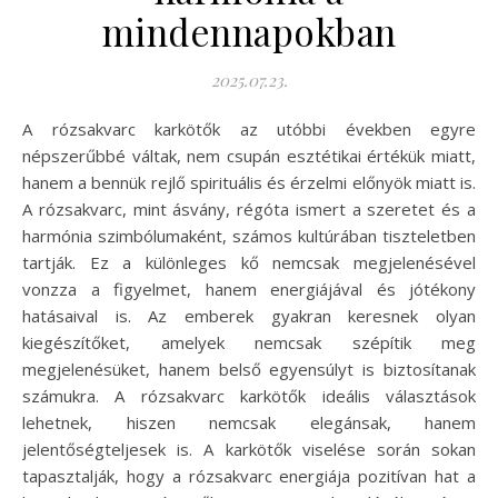
mindennapokban
2025.07.23.
A rózsakvarc karkötők az utóbbi években egyre
népszerűbbé váltak, nem csupán esztétikai értékük miatt,
hanem a bennük rejlő spirituális és érzelmi előnyök miatt is.
A rózsakvarc, mint ásvány, régóta ismert a szeretet és a
harmónia szimbólumaként, számos kultúrában tiszteletben
tartják. Ez a különleges kő nemcsak megjelenésével
vonzza a figyelmet, hanem energiájával és jótékony
hatásaival is. Az emberek gyakran keresnek olyan
kiegészítőket, amelyek nemcsak szépítik meg
megjelenésüket, hanem belső egyensúlyt is biztosítanak
számukra. A rózsakvarc karkötők ideális választások
lehetnek, hiszen nemcsak elegánsak, hanem
jelentőségteljesek is. A karkötők viselése során sokan
tapasztalják, hogy a rózsakvarc energiája pozitívan hat a