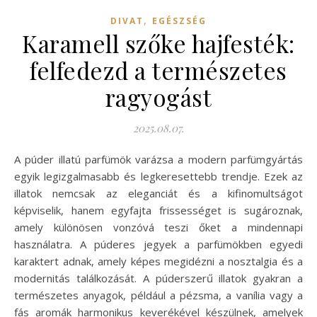
,
DIVAT
EGÉSZSÉG
Karamell szőke hajfesték:
felfedezd a természetes
ragyogást
2025.08.07.
A púder illatú parfümök varázsa a modern parfümgyártás
egyik legizgalmasabb és legkeresettebb trendje. Ezek az
illatok nemcsak az eleganciát és a kifinomultságot
képviselik, hanem egyfajta frissességet is sugároznak,
amely különösen vonzóvá teszi őket a mindennapi
használatra. A púderes jegyek a parfümökben egyedi
karaktert adnak, amely képes megidézni a nosztalgia és a
modernitás találkozását. A púderszerű illatok gyakran a
természetes anyagok, például a pézsma, a vanília vagy a
fás aromák harmonikus keverékével készülnek, amelyek