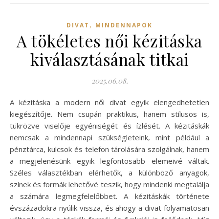
,
DIVAT
MINDENNAPOK
A tökéletes női kézitáska
kiválasztásának titkai
2025.06.08.
A kézitáska a modern női divat egyik elengedhetetlen
kiegészítője. Nem csupán praktikus, hanem stílusos is,
tükrözve viselője egyéniségét és ízlését. A kézitáskák
nemcsak a mindennapi szükségleteink, mint például a
pénztárca, kulcsok és telefon tárolására szolgálnak, hanem
a megjelenésünk egyik legfontosabb elemeivé váltak.
Széles választékban elérhetők, a különböző anyagok,
színek és formák lehetővé teszik, hogy mindenki megtalálja
a számára legmegfelelőbbet. A kézitáskák története
évszázadokra nyúlik vissza, és ahogy a divat folyamatosan