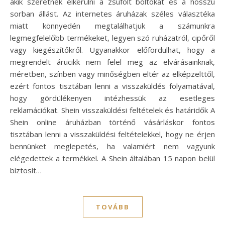
akik szeretnék elkerülni a zsúfolt boltokat és a hosszú
sorban állást. Az internetes áruházak széles választéka
miatt könnyedén megtalálhatjuk a számunkra
legmegfelelőbb termékeket, legyen szó ruházatról, cipőről
vagy kiegészítőkről. Ugyanakkor előfordulhat, hogy a
megrendelt árucikk nem felel meg az elvárásainknak,
méretben, színben vagy minőségben eltér az elképzelttől,
ezért fontos tisztában lenni a visszaküldés folyamatával,
hogy gördülékenyen intézhessük az esetleges
reklamációkat. Shein visszaküldési feltételek és határidők A
Shein online áruházban történő vásárláskor fontos
tisztában lenni a visszaküldési feltételekkel, hogy ne érjen
bennünket meglepetés, ha valamiért nem vagyunk
elégedettek a termékkel. A Shein általában 15 napon belül
biztosít…
TOVÁBB