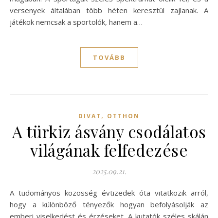
versenyek általában több héten keresztül zajlanak. A
játékok nemcsak a sportolók, hanem a…
TOVÁBB
,
DIVAT
OTTHON
A türkiz ásvány csodálatos
világának felfedezése
2025.09.21.
A tudományos közösség évtizedek óta vitatkozik arról,
hogy a különböző tényezők hogyan befolyásolják az
emberi viselkedést és érzéseket. A kutatók széles skálán