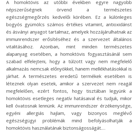
A homoktövis az utóbbi években egyre nagyobb
népszerűségnek örvend a természetes
egészségmegőrzés kedvelői körében. Ez a különleges
bogyós gyümölcs számos értékes vitamint, antioxidánst
és ásványi anyagot tartalmaz, amelyek hozzájárulhatnak az
immunrendszer erősítéséhez és a szervezet általános
vitalitásához. Azonban, mint minden természetes
alapanyag esetében, a homoktövis fogyasztásánál sem
szabad elfelejteni, hogy a túlzott vagy nem megfelelő
alkalmazás nemcsak előnyökkel, hanem mellékhatásokkal is
járhat. A természetes eredetű termékek esetében is
léteznek olyan esetek, amikor a szervezet nem reagál
megfelelően, ezért fontos, hogy tisztában legyünk a
homoktövis esetleges negatív hatásaival és tudjuk, mikor
kell óvatosnak lennünk. Az immunrendszer érzékenysége,
egyéni allergiás hajlam, vagy bizonyos meglévő
egészségügyi problémák mind befolyásolhatják a
homoktövis használatának biztonságosságát.…