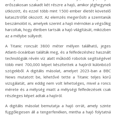
erőszakosan szakadt két részre a hajó, amikor jéghegynek
ütközött, és ezzel több mint 1500 ember életét követelő
katasztrófát okozott. Az elemzés megerősíti a szemtanúk
beszámolóit is, amelyek szerint a hajó mérnökei a végsőkig
harcoltak, hogy életben tartsák a hajó világítását, miközben
az a mélybe süllyedt.
A Titanic roncsát 3800 méter mélyen található, jeges
Atlanti-óceánban találták meg, és a felfedezéshez használt
technológiák révén víz alatt működő robotok segítségével
több mint 700,000 képet készítettek a hajóról különböző
szögekből. A digitális másolat, amelyet 2023-ban a BBC
News mutatott be, lehetővé tette a Titanic teljes körű
vizsgálatát, ami eddig nem volt lehetséges, mivel a roncs
mérete és a mélység miatt a mélységi felfedezések csak
részleges képet adtak a hajóról.
A digitális másolat bemutatja a hajó orrát, amely szinte
függőlegesen áll a tengerfenéken, mintha a hajó folytatná