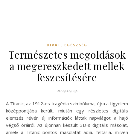
,
DIVAT
EGÉSZSÉG
Természetes megoldások
a megereszkedett mellek
feszesítésére
2024.07.29.
A Titanic, az 1912-es tragédia szimbóluma, újra a figyelem
középpontjába került, miután egy részletes digitális
elemzés révén új információk láttak napvilágot a hajó
végső óráiról. Az újonnan készült 3D-s digitális másolat,
amely a Titanic pontos másolatát adja, feltárja, milyen