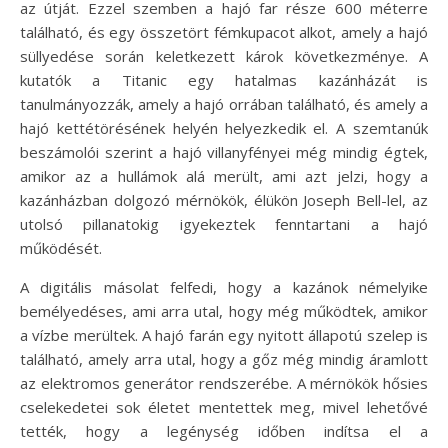
az útját. Ezzel szemben a hajó far része 600 méterre
található, és egy összetört fémkupacot alkot, amely a hajó
süllyedése során keletkezett károk következménye. A
kutatók a Titanic egy hatalmas kazánházát is
tanulmányozzák, amely a hajó orrában található, és amely a
hajó kettétörésének helyén helyezkedik el. A szemtanúk
beszámolói szerint a hajó villanyfényei még mindig égtek,
amikor az a hullámok alá merült, ami azt jelzi, hogy a
kazánházban dolgozó mérnökök, élükön Joseph Bell-lel, az
utolsó pillanatokig igyekeztek fenntartani a hajó
működését.
A digitális másolat felfedi, hogy a kazánok némelyike
bemélyedéses, ami arra utal, hogy még működtek, amikor
a vízbe merültek. A hajó farán egy nyitott állapotú szelep is
található, amely arra utal, hogy a gőz még mindig áramlott
az elektromos generátor rendszerébe. A mérnökök hősies
cselekedetei sok életet mentettek meg, mivel lehetővé
tették, hogy a legénység időben indítsa el a