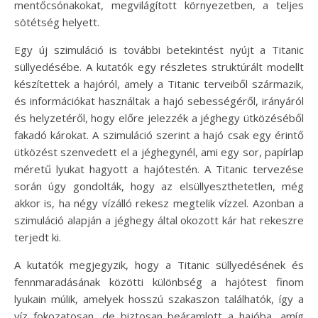
mentőcsónakokat, megvilágított környezetben, a teljes
sötétség helyett.
Egy új szimuláció is további betekintést nyújt a Titanic
süllyedésébe. A kutatók egy részletes struktúrált modellt
készítettek a hajóról, amely a Titanic terveiből származik,
és információkat használtak a hajó sebességéről, irányáról
és helyzetéről, hogy előre jelezzék a jéghegy ütközéséből
fakadó károkat. A szimuláció szerint a hajó csak egy érintő
ütközést szenvedett el a jéghegynél, ami egy sor, papírlap
méretű lyukat hagyott a hajótestén. A Titanic tervezése
során úgy gondolták, hogy az elsüllyeszthetetlen, még
akkor is, ha négy vízálló rekesz megtelik vízzel. Azonban a
szimuláció alapján a jéghegy által okozott kár hat rekeszre
terjedt ki.
A kutatók megjegyzik, hogy a Titanic süllyedésének és
fennmaradásának közötti különbség a hajótest finom
lyukain múlik, amelyek hosszú szakaszon találhatók, így a
víz fokozatosan, de biztosan beáramlott a hajóba, amíg