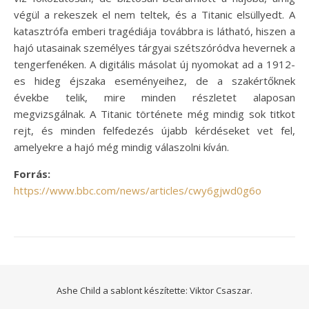
végül a rekeszek el nem teltek, és a Titanic elsüllyedt. A
katasztrófa emberi tragédiája továbbra is látható, hiszen a
hajó utasainak személyes tárgyai szétszóródva hevernek a
tengerfenéken. A digitális másolat új nyomokat ad a 1912-
es hideg éjszaka eseményeihez, de a szakértőknek
évekbe telik, mire minden részletet alaposan
megvizsgálnak. A Titanic története még mindig sok titkot
rejt, és minden felfedezés újabb kérdéseket vet fel,
amelyekre a hajó még mindig válaszolni kíván.
Forrás:
https://www.bbc.com/news/articles/cwy6gjwd0g6o
Ashe Child a sablont készítette:
Viktor Csaszar.