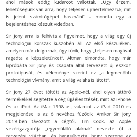
ahol mások eddig kudarcot vallottak. „Úgy érzem,
lehetőségünk van arra, hogy teljesen újraértelmezzük, mit
is jelent számítógépet használni” – mondta egy a
bejelentéshez készült videóban.
Sir Jony arra is felhívta a figyelmet, hogy a világ egy új
technológiai korszak küszöbén áll. Az első készüléken,
amelyen már dolgoznak, úgy tűnik, hogy „teljesen magával
ragadta a képzeletünket”. Altman elmondta, hogy már
kipróbálta Sir Jony és csapata által tervezett új eszköz
prototípusát, és véleménye szerint ez „a legmenőbb
technológiai vívmány, amit a világ valaha is látott”.
Sir Jony 27 évet töltött az Apple-nél, ahol olyan áttörő
termékekkel segítette a cég újjáélesztését, mint az iPhone
és az iPod. Az iMac 1998-as, valamint az iPad 2010-es
megjelenése is az ő nevéhez fűződik. Amikor Sir Jony
2019-ben távozott a cégtől, Tim Cook, az Apple
vezérigazgatója „egyedülálló alaknak” nevezte őt a
tervezési világban, és hangsúlyozta, hogy szerepe az