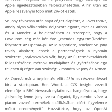
Apple újjáélesztésében felbecsülhetetlen. A hír után az
Apple részvényei több mint 2%-ot estek.
Sir Jony távozása után saját céget alapított, a LoveFrom-t,
amely olyan vállalatokkal dolgozott együtt, mint az Airbnb
és a Moncler. A bejelentésben az szerepelt, hogy a
LoveFrom cég már két éve „csendes együttműködést”
folytatott az OpenAI-jal. Az io alapötlete, amelyet Sir Jony
tavaly alapított, ennek a partnerségnek a nyomán
született. „Nyilvánvalóvá vált, hogy az új termékcsaládunk
fejlesztéséhez, mérnöki munkájához és gyártásához egy
teljesen új cégre van szükség” – mondta Sir Jony és Altman.
Az OpenAI már a bejelentés előtt 23%-os részesedéssel
bírt a startupban. Ben Wood, a CCS Insight vezető
elemzője a BBC Newsnak nyilatkozva hangsúlyozta, hogy
„hülyeség lenne Jony Ive-ra fogadni, figyelembe véve a
piacon zavaró termékek szállításában elért figyelemre
méltó eredményeit”. Hozzátette, hogy az OpenAI