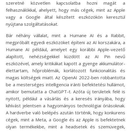
szeretné közvetlen kapcsolatba hozni magát a
felhasználókkal, ahelyett, hogy más cégek, mint az Apple
vagy a Google által készített eszközökön keresztül
nyújtana szolgáltatásokat.
Bár néhány vállalat, mint a Humane AI és a Rabbit,
megpróbált egyedi eszközöket építeni az AI korszakára, a
Humane AI például, amelyet egy korábbi Apple-vezető
alapított, nehézségekkel küzdött az AI Pin nevű
eszközével, amely kritikákat kapott a gyenge akkumulátor-
élettartam, hőproblémák, korlátozott funkcionalitás és
magas költségek miatt. Az OpenAI 2022-ben robbantotta
be a mesterséges intelligencia iránti befektetési hullámot,
amikor bemutatta a ChatGPT-t. Azóta új területek felé is
nyitott, például a vásárlás és a keresés irányába, hogy
kihívást jelentsen a hagyományos technológiai óriásoknak.
A hardverbe való belépés azután történik, hogy konkurens
cégek, mint a Meta, a Google és az Apple is befektetnek
olyan termékekbe, mint a headsetek és szemüvegek,