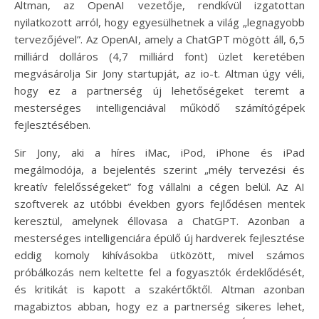
Altman, az OpenAI vezetője, rendkívül izgatottan
nyilatkozott arról, hogy egyesülhetnek a világ „legnagyobb
tervezőjével”. Az OpenAI, amely a ChatGPT mögött áll, 6,5
milliárd dolláros (4,7 milliárd font) üzlet keretében
megvásárolja Sir Jony startupját, az io-t. Altman úgy véli,
hogy ez a partnerség új lehetőségeket teremt a
mesterséges intelligenciával működő számítógépek
fejlesztésében.
Sir Jony, aki a híres iMac, iPod, iPhone és iPad
megálmodója, a bejelentés szerint „mély tervezési és
kreatív felelősségeket” fog vállalni a cégen belül. Az AI
szoftverek az utóbbi években gyors fejlődésen mentek
keresztül, amelynek éllovasa a ChatGPT. Azonban a
mesterséges intelligenciára épülő új hardverek fejlesztése
eddig komoly kihívásokba ütközött, mivel számos
próbálkozás nem keltette fel a fogyasztók érdeklődését,
és kritikát is kapott a szakértőktől. Altman azonban
magabiztos abban, hogy ez a partnerség sikeres lehet,