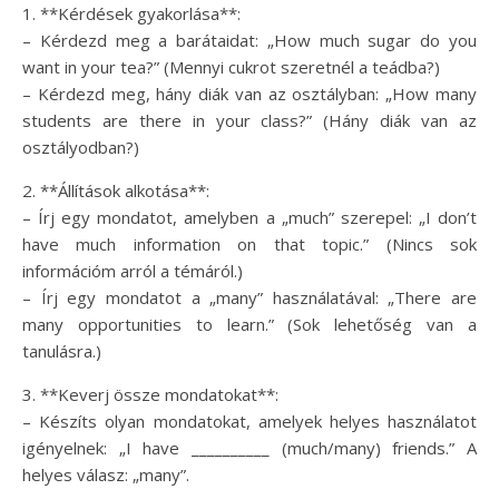
1. **Kérdések gyakorlása**:
– Kérdezd meg a barátaidat: „How much sugar do you
want in your tea?” (Mennyi cukrot szeretnél a teádba?)
– Kérdezd meg, hány diák van az osztályban: „How many
students are there in your class?” (Hány diák van az
osztályodban?)
2. **Állítások alkotása**:
– Írj egy mondatot, amelyben a „much” szerepel: „I don’t
have much information on that topic.” (Nincs sok
információm arról a témáról.)
– Írj egy mondatot a „many” használatával: „There are
many opportunities to learn.” (Sok lehetőség van a
tanulásra.)
3. **Keverj össze mondatokat**:
– Készíts olyan mondatokat, amelyek helyes használatot
igényelnek: „I have __________ (much/many) friends.” A
helyes válasz: „many”.