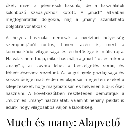
őket, mivel a jelentésük hasonló, de a használatuk
különböző szabályokhoz kötött. A „much” általában
megfoghatatlan dolgokra, míg a „many” számlálható
dolgokra vonatkozik.
A helyes használat nemcsak a nyelvtani helyesség
szempontjából fontos, hanem azért is, mert a
kommunikáció világossága és érthetősége is múlik rajta.
Ha valaki nem tudja, mikor használja a „much”-ot és mikor a
„many”-t, az zavaró lehet a beszélgetés során, és
félreértésekhez vezethet. Az angol nyelv gazdagsága és
sokszínűsége miatt érdemes alaposan megérteni ezeket a
kifejezéseket, hogy magabiztosan és helyesen tudjuk őket
használni. A következőkben részletesen bemutatjuk a
„much” és „many” használatát, valamint néhány példát is
adunk, hogy világosabbá váljon a különbség.
Much és many: Alapvető