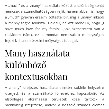
A „much” és a „many” használata között a különbség tehát
nemcsak a számolhatóságban rejlik, hanem abban is, hogy
a „much” gyakran érzelmi töltettel bír, míg a „many” inkább
a mennyiségre fókuszál. Például, ha azt mondjuk, hogy „I
have much love for my family” (Sok szeretetem van a
családom iránt), ez a mondat nemcsak a mennyiséget
fejezi ki, hanem érzelmi mélységet is sugall.
Many használata
különböző
kontextusokban
A „many” kifejezés használata szintén sokféle helyzetre
kiterjed, és a számlálható főnevekhez kapcsolódik. Az
elsődleges alkalmazási területek közé tartozik a
mennyiség kifejezése, amikor a beszélő számos elemet