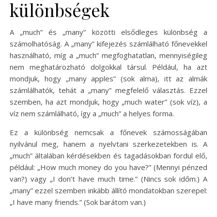
különbségek
A „much” és „many” közötti elsődleges különbség a
számolhatóság. A „many” kifejezés számlálható főnevekkel
használható, míg a „much” megfoghatatlan, mennyiségileg
nem meghatározható dolgokkal társul. Például, ha azt
mondjuk, hogy „many apples” (sok alma), itt az almák
számlálhatók, tehát a „many” megfelelő választás. Ezzel
szemben, ha azt mondjuk, hogy „much water” (sok víz), a
víz nem számlálható, így a „much” a helyes forma.
Ez a különbség nemcsak a főnevek számosságában
nyilvánul meg, hanem a nyelvtani szerkezetekben is. A
„much” általában kérdésekben és tagadásokban fordul elő,
például: „How much money do you have?” (Mennyi pénzed
van?) vagy „I don’t have much time.” (Nincs sok időm.) A
„many” ezzel szemben inkább állító mondatokban szerepel:
„I have many friends.” (Sok barátom van.)