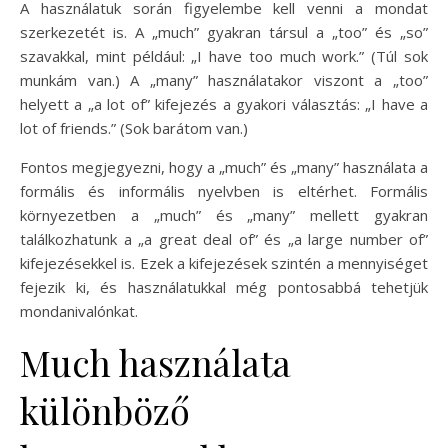
A használatuk során figyelembe kell venni a mondat
szerkezetét is. A „much” gyakran társul a „too” és „so”
szavakkal, mint például: „I have too much work.” (Túl sok
munkám van.) A „many” használatakor viszont a „too”
helyett a „a lot of” kifejezés a gyakori választás: „I have a
lot of friends.” (Sok barátom van.)
Fontos megjegyezni, hogy a „much” és „many” használata a
formális és informális nyelvben is eltérhet. Formális
környezetben a „much” és „many” mellett gyakran
találkozhatunk a „a great deal of” és „a large number of”
kifejezésekkel is. Ezek a kifejezések szintén a mennyiséget
fejezik ki, és használatukkal még pontosabbá tehetjük
mondanivalónkat.
Much használata
különböző