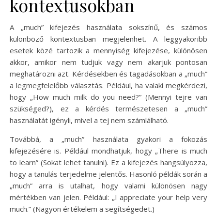
kontextusokban
A „much” kifejezés használata sokszínű, és számos
különböző kontextusban megjelenhet. A leggyakoribb
esetek közé tartozik a mennyiség kifejezése, különösen
akkor, amikor nem tudjuk vagy nem akarjuk pontosan
meghatározni azt. Kérdésekben és tagadásokban a „much”
a legmegfelelőbb választás. Például, ha valaki megkérdezi,
hogy „How much milk do you need?” (Mennyi tejre van
szükséged?), ez a kérdés természetesen a „much”
használatát igényli, mivel a tej nem számlálható.
Továbbá, a „much” használata gyakori a fokozás
kifejezésére is. Például mondhatjuk, hogy „There is much
to learn” (Sokat lehet tanulni). Ez a kifejezés hangsúlyozza,
hogy a tanulás terjedelme jelentős. Hasonló példák során a
„much” arra is utalhat, hogy valami különösen nagy
mértékben van jelen. Például: „I appreciate your help very
much.” (Nagyon értékelem a segítségedet.)