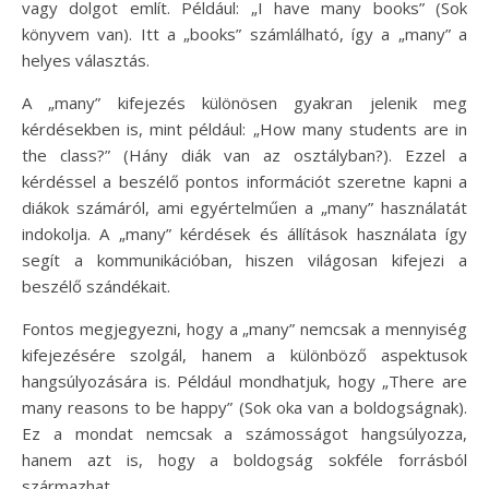
vagy dolgot említ. Például: „I have many books” (Sok
könyvem van). Itt a „books” számlálható, így a „many” a
helyes választás.
A „many” kifejezés különösen gyakran jelenik meg
kérdésekben is, mint például: „How many students are in
the class?” (Hány diák van az osztályban?). Ezzel a
kérdéssel a beszélő pontos információt szeretne kapni a
diákok számáról, ami egyértelműen a „many” használatát
indokolja. A „many” kérdések és állítások használata így
segít a kommunikációban, hiszen világosan kifejezi a
beszélő szándékait.
Fontos megjegyezni, hogy a „many” nemcsak a mennyiség
kifejezésére szolgál, hanem a különböző aspektusok
hangsúlyozására is. Például mondhatjuk, hogy „There are
many reasons to be happy” (Sok oka van a boldogságnak).
Ez a mondat nemcsak a számosságot hangsúlyozza,
hanem azt is, hogy a boldogság sokféle forrásból
származhat.