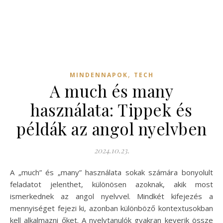
,
MINDENNAPOK
TECH
A much és many
használata: Tippek és
példák az angol nyelvben
2024.10.23.
A „much” és „many” használata sokak számára bonyolult
feladatot jelenthet, különösen azoknak, akik most
ismerkednek az angol nyelvvel. Mindkét kifejezés a
mennyiséget fejezi ki, azonban különböző kontextusokban
kell alkalmazni őket. A nyelvtanulók gyakran keverik össze