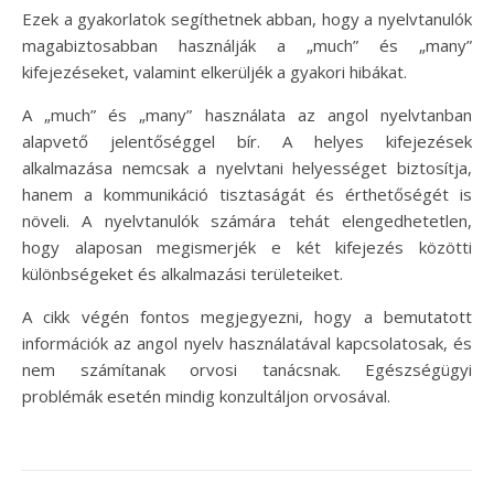
Ezek a gyakorlatok segíthetnek abban, hogy a nyelvtanulók
magabiztosabban használják a „much” és „many”
kifejezéseket, valamint elkerüljék a gyakori hibákat.
A „much” és „many” használata az angol nyelvtanban
alapvető jelentőséggel bír. A helyes kifejezések
alkalmazása nemcsak a nyelvtani helyességet biztosítja,
hanem a kommunikáció tisztaságát és érthetőségét is
növeli. A nyelvtanulók számára tehát elengedhetetlen,
hogy alaposan megismerjék e két kifejezés közötti
különbségeket és alkalmazási területeiket.
A cikk végén fontos megjegyezni, hogy a bemutatott
információk az angol nyelv használatával kapcsolatosak, és
nem számítanak orvosi tanácsnak. Egészségügyi
problémák esetén mindig konzultáljon orvosával.