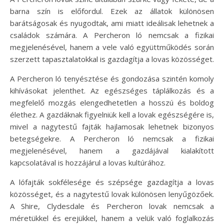
barna szín is előfordul. Ezek az állatok különösen
barátságosak és nyugodtak, ami miatt ideálisak lehetnek a
családok számára. A Percheron ló nemcsak a fizikai
megjelenésével, hanem a vele való együttműködés során
szerzett tapasztalatokkal is gazdagítja a lovas közösséget.
A Percheron ló tenyésztése és gondozása szintén komoly
kihívásokat jelenthet. Az egészséges táplálkozás és a
megfelelő mozgás elengedhetetlen a hosszú és boldog
élethez. A gazdáknak figyelniük kell a lovak egészségére is,
mivel a nagytestű fajták hajlamosak lehetnek bizonyos
betegségekre. A Percheron ló nemcsak a fizikai
megjelenésével, hanem a gazdájával kialakított
kapcsolatával is hozzájárul a lovas kultúrához.
A lófajták sokfélesége és szépsége gazdagítja a lovas
közösséget, és a nagytestű lovak különösen lenyűgözőek.
A Shire, Clydesdale és Percheron lovak nemcsak a
méretükkel és erejükkel, hanem a velük való foglalkozás