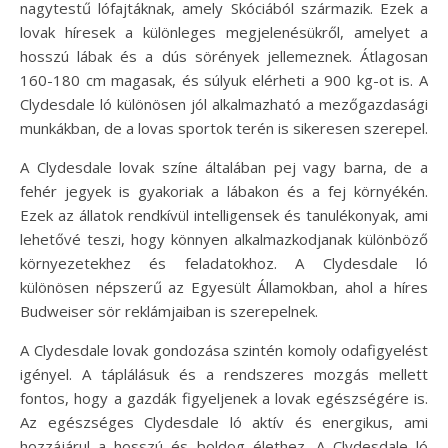
nagytestű lófajtáknak, amely Skóciából származik. Ezek a
lovak híresek a különleges megjelenésükről, amelyet a
hosszú lábak és a dús sörények jellemeznek. Átlagosan
160-180 cm magasak, és súlyuk elérheti a 900 kg-ot is. A
Clydesdale ló különösen jól alkalmazható a mezőgazdasági
munkákban, de a lovas sportok terén is sikeresen szerepel.
A Clydesdale lovak színe általában pej vagy barna, de a
fehér jegyek is gyakoriak a lábakon és a fej környékén.
Ezek az állatok rendkívül intelligensek és tanulékonyak, ami
lehetővé teszi, hogy könnyen alkalmazkodjanak különböző
környezetekhez és feladatokhoz. A Clydesdale ló
különösen népszerű az Egyesült Államokban, ahol a híres
Budweiser sör reklámjaiban is szerepelnek.
A Clydesdale lovak gondozása szintén komoly odafigyelést
igényel. A táplálásuk és a rendszeres mozgás mellett
fontos, hogy a gazdák figyeljenek a lovak egészségére is.
Az egészséges Clydesdale ló aktív és energikus, ami
hozzájárul a hosszú és boldog élethez. A Clydesdale ló