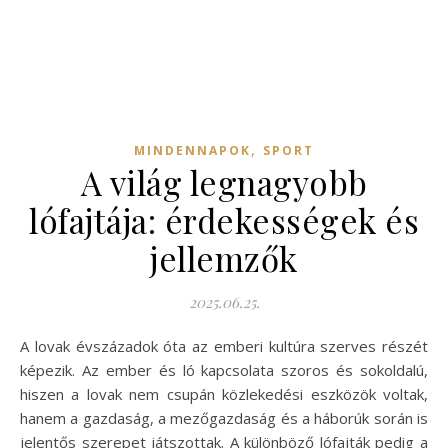
,
MINDENNAPOK
SPORT
A világ legnagyobb
lófajtája: érdekességek és
jellemzők
2025.06.25.
A lovak évszázadok óta az emberi kultúra szerves részét
képezik. Az ember és ló kapcsolata szoros és sokoldalú,
hiszen a lovak nem csupán közlekedési eszközök voltak,
hanem a gazdaság, a mezőgazdaság és a háborúk során is
jelentős szerepet játszottak. A különböző lófajták pedig a