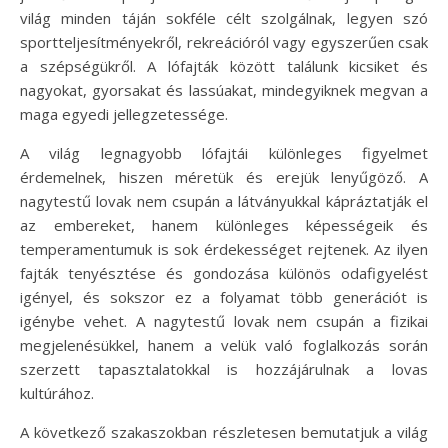
világ minden táján sokféle célt szolgálnak, legyen szó
sportteljesítményekről, rekreációról vagy egyszerűen csak
a szépségükről. A lófajták között találunk kicsiket és
nagyokat, gyorsakat és lassúakat, mindegyiknek megvan a
maga egyedi jellegzetessége.
A világ legnagyobb lófajtái különleges figyelmet
érdemelnek, hiszen méretük és erejük lenyűgöző. A
nagytestű lovak nem csupán a látványukkal kápráztatják el
az embereket, hanem különleges képességeik és
temperamentumuk is sok érdekességet rejtenek. Az ilyen
fajták tenyésztése és gondozása különös odafigyelést
igényel, és sokszor ez a folyamat több generációt is
igénybe vehet. A nagytestű lovak nem csupán a fizikai
megjelenésükkel, hanem a velük való foglalkozás során
szerzett tapasztalatokkal is hozzájárulnak a lovas
kultúrához.
A következő szakaszokban részletesen bemutatjuk a világ