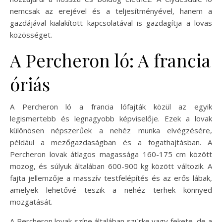
nemcsak az erejével és a teljesítményével, hanem a
gazdájával kialakított kapcsolatával is gazdagítja a lovas
közösséget.
A Percheron ló: A francia
óriás
A Percheron ló a francia lófajták közül az egyik
legismertebb és legnagyobb képviselője. Ezek a lovak
különösen népszerűek a nehéz munka elvégzésére,
például a mezőgazdaságban és a fogathajtásban. A
Percheron lovak átlagos magassága 160-175 cm között
mozog, és súlyuk általában 600-900 kg között változik. A
fajta jellemzője a masszív testfelépítés és az erős lábak,
amelyek lehetővé teszik a nehéz terhek könnyed
mozgatását.
A Percheron lovak színe általában szürke vagy fekete, de a