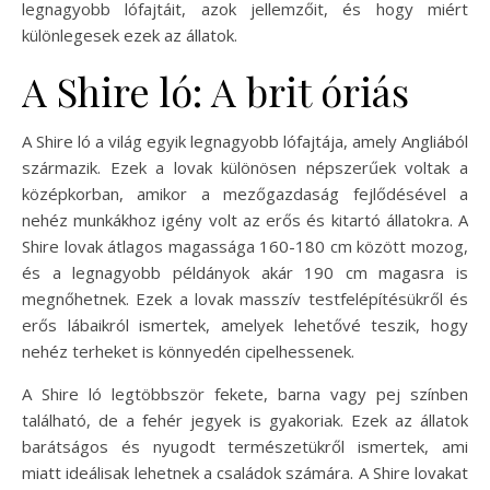
legnagyobb lófajtáit, azok jellemzőit, és hogy miért
különlegesek ezek az állatok.
A Shire ló: A brit óriás
A Shire ló a világ egyik legnagyobb lófajtája, amely Angliából
származik. Ezek a lovak különösen népszerűek voltak a
középkorban, amikor a mezőgazdaság fejlődésével a
nehéz munkákhoz igény volt az erős és kitartó állatokra. A
Shire lovak átlagos magassága 160-180 cm között mozog,
és a legnagyobb példányok akár 190 cm magasra is
megnőhetnek. Ezek a lovak masszív testfelépítésükről és
erős lábaikról ismertek, amelyek lehetővé teszik, hogy
nehéz terheket is könnyedén cipelhessenek.
A Shire ló legtöbbször fekete, barna vagy pej színben
található, de a fehér jegyek is gyakoriak. Ezek az állatok
barátságos és nyugodt természetükről ismertek, ami
miatt ideálisak lehetnek a családok számára. A Shire lovakat