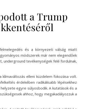
apodott a Trump
ökkentéséről
 felmelegedés és a környezeti válság miatt
y a hagyományos módszerek már nem elegendőek
tt, underground tevékenységek felé fordulnak,
klímaváltozás elleni küzdelem fokozása volt.
felkeltés érdekében radikálisabb lépésekhez
helyzete egyre súlyosbodik. A kutatások és a
k szükségesek ahhoz, hogy megakadályozzuk a