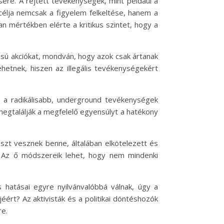
sére. A rejtett tevékenységek, mint például a
 célja nemcsak a figyelem felkeltése, hanem a
an mértékben elérte a kritikus szintet, hogy a
pusú akciókat, mondván, hogy azok csak ártanak
hetnek, hiszen az illegális tevékenységekért
y a radikálisabb, underground tevékenységek
egtalálják a megfelelő egyensúlyt a hatékony
szt vesznek benne, általában elkötelezett és
 Az ő módszereik lehet, hogy nem mindenki
 hatásai egyre nyilvánvalóbbá válnak, úgy a
ért? Az aktivisták és a politikai döntéshozók
re.