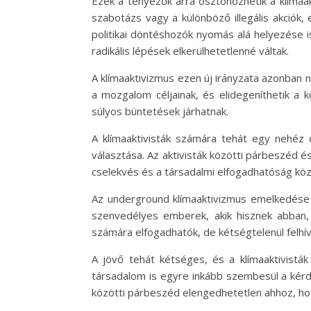
Ezek a tényezők arra ösztönözhetik a klímaak
szabotázs vagy a különböző illegális akciók,
politikai döntéshozók nyomás alá helyezése is
radikális lépések elkerülhetetlenné váltak.
A klímaaktivizmus ezen új irányzata azonban n
a mozgalom céljainak, és elidegeníthetik a 
súlyos büntetések járhatnak.
A klímaaktivisták számára tehát egy nehéz 
választása. Az aktivisták közötti párbeszéd
cselekvés és a társadalmi elfogadhatóság köz
Az underground klímaaktivizmus emelkedése e
szenvedélyes emberek, akik hisznek abban
számára elfogadhatók, de kétségtelenül felhív
A jövő tehát kétséges, és a klímaaktivistá
társadalom is egyre inkább szembesül a kérdé
közötti párbeszéd elengedhetetlen ahhoz, ho