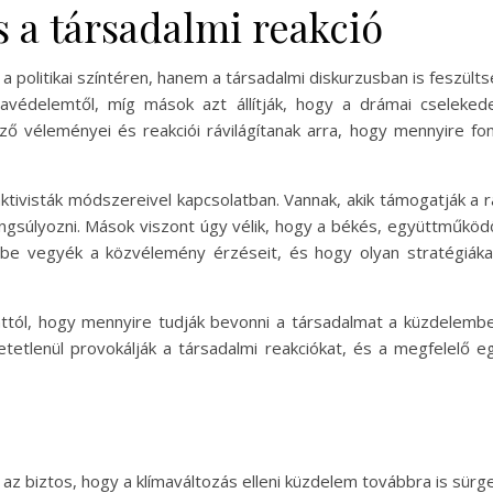
s a társadalmi reakció
 a politikai színtéren, hanem a társadalmi diskurzusban is feszülts
ímavédelemtől, míg mások azt állítják, hogy a drámai cseleke
ző véleményei és reakciói rávilágítanak arra, hogy mennyire 
ktivisták módszereivel kapcsolatban. Vannak, akik támogatják a 
hangsúlyozni. Mások viszont úgy vélik, hogy a békés, együttműkö
mbe vegyék a közvélemény érzéseit, és hogy olyan stratégiák
 attól, hogy mennyire tudják bevonni a társadalmat a küzdelem
lhetetlenül provokálják a társadalmi reakciókat, és a megfelelő
de az biztos, hogy a klímaváltozás elleni küzdelem továbbra is s