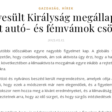
,
GAZDASÁG
HÍREK
esült Királyság megáll
ett autó- és fémvámok cs
2025.05.15.
z utóbbi időszakban egyre nagyobb figyelmet kap. A globális
vezetőin, hogy cselekedjenek, ám sok aktivista úgy érzi, hog
ek következtében a klímaaktivista mozgalmak egyre inkább a rejte
kra.
ció és nyilvános beszéd került megrendezésre, amelyek célja a 
zi, hogy ezek a módszerek már nem elegendőek, és a figyelem
kszor nem hozza meg a kívánt eredményeket, és a klímaválság 
eztetnek arra, hogy az idő sürget, és hogy sürgős intézkedése