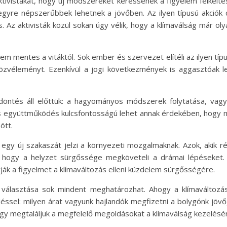
tivistákat, hogy új módszereket keressenek a figyelem felkelté
 egyre népszerűbbek lehetnek a jövőben. Az ilyen típusú akciók
. Az aktivisták közül sokan úgy vélik, hogy a klímaválság már oly
em mentes a vitáktól. Sok ember és szervezet elítéli az ilyen tí
közvéleményt. Ezenkívül a jogi következmények is aggasztóak le
döntés áll előttük: a hagyományos módszerek folytatása, vag
 és együttműködés kulcsfontosságú lehet annak érdekében, hogy m
ött.
gy új szakaszát jelzi a környezeti mozgalmaknak. Azok, akik ré
, hogy a helyzet sürgőssége megköveteli a drámai lépéseket.
ják a figyelmet a klímaváltozás elleni küzdelem sürgősségére.
k választása sok mindent meghatározhat. Ahogy a klímaváltozás
ssel: milyen árat vagyunk hajlandók megfizetni a bolygónk jövőjé
gy megtaláljuk a megfelelő megoldásokat a klímaválság kezelésé