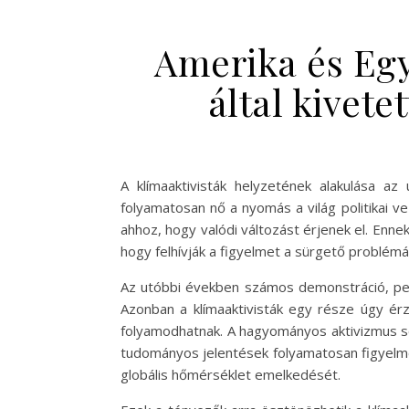
Amerika és Egy
által kivet
A klímaaktivisták helyzetének alakulása a
folyamatosan nő a nyomás a világ politikai 
ahhoz, hogy valódi változást érjenek el. Enn
hogy felhívják a figyelmet a sürgető problémá
Az utóbbi években számos demonstráció, petí
Azonban a klímaaktivisták egy része úgy ér
folyamodhatnak. A hagyományos aktivizmus so
tudományos jelentések folyamatosan figyelm
globális hőmérséklet emelkedését.