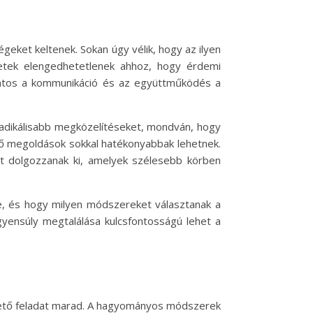
égeket keltenek. Sokan úgy vélik, hogy az ilyen
detek elengedhetetlenek ahhoz, hogy érdemi
fontos a kommunikáció és az együttműködés a
radikálisabb megközelítéseket, mondván, hogy
dő megoldások sokkal hatékonyabbak lehetnek.
at dolgozzanak ki, amelyek szélesebb körben
be, és hogy milyen módszereket választanak a
 egyensúly megtalálása kulcsfontosságú lehet a
ürgető feladat marad. A hagyományos módszerek