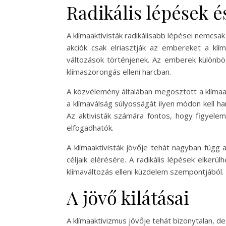
Radikális lépések é
A klímaaktivisták radikálisabb lépései nemcsak
akciók csak elriasztják az embereket a kl
változások történjenek. Az emberek különbö
klímaszorongás elleni harcban.
A közvélemény általában megosztott a klímaa
a klímaválság súlyosságát ilyen módon kell 
Az aktivisták számára fontos, hogy figyele
elfogadhatók.
A klímaaktivisták jövője tehát nagyban függ
céljaik elérésére. A radikális lépések elkerü
klímaváltozás elleni küzdelem szempontjából.
A jövő kilátásai
A klímaaktivizmus jövője tehát bizonytalan, 