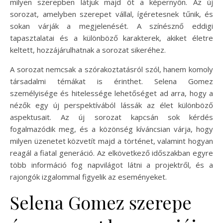
milyen szerepben látjuk majd őt a képernyőn. Az új
sorozat, amelyben szerepet vállal, ígéretesnek tűnik, és
sokan várják a megjelenését. A színésznő eddigi
tapasztalatai és a különböző karakterek, akiket életre
keltett, hozzájárulhatnak a sorozat sikeréhez.
A sorozat nemcsak a szórakoztatásról szól, hanem komoly
társadalmi témákat is érinthet. Selena Gomez
személyisége és hitelessége lehetőséget ad arra, hogy a
nézők egy új perspektívából lássák az élet különböző
aspektusait. Az új sorozat kapcsán sok kérdés
fogalmazódik meg, és a közönség kíváncsian várja, hogy
milyen üzenetet közvetít majd a történet, valamint hogyan
reagál a fiatal generáció. Az elkövetkező időszakban egyre
több információ fog napvilágot látni a projektről, és a
rajongók izgalommal figyelik az eseményeket.
Selena Gomez szerepe