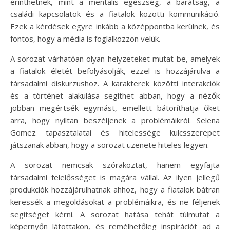
érinthetnek, mint a mentális egészség, a barátság, a
családi kapcsolatok és a fiatalok közötti kommunikáció.
Ezek a kérdések egyre inkább a középpontba kerülnek, és
fontos, hogy a média is foglalkozzon velük.
A sorozat várhatóan olyan helyzeteket mutat be, amelyek
a fiatalok életét befolyásolják, ezzel is hozzájárulva a
társadalmi diskurzushoz. A karakterek közötti interakciók
és a történet alakulása segíthet abban, hogy a nézők
jobban megértsék egymást, emellett bátoríthatja őket
arra, hogy nyíltan beszéljenek a problémáikról. Selena
Gomez tapasztalatai és hitelessége kulcsszerepet
játszanak abban, hogy a sorozat üzenete hiteles legyen.
A sorozat nemcsak szórakoztat, hanem egyfajta
társadalmi felelősséget is magára vállal. Az ilyen jellegű
produkciók hozzájárulhatnak ahhoz, hogy a fiatalok bátran
keressék a megoldásokat a problémáikra, és ne féljenek
segítséget kérni. A sorozat hatása tehát túlmutat a
képernyőn látottakon, és remélhetőleg inspirációt ad a