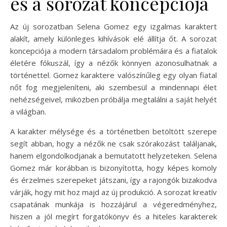
és a sorozat koncepciója
Az új sorozatban Selena Gomez egy izgalmas karaktert
alakít, amely különleges kihívások elé állítja őt. A sorozat
koncepciója a modern társadalom problémáira és a fiatalok
életére fókuszál, így a nézők könnyen azonosulhatnak a
történettel. Gomez karaktere valószínűleg egy olyan fiatal
nőt fog megjeleníteni, aki szembesül a mindennapi élet
nehézségeivel, miközben próbálja megtalálni a saját helyét
a világban.
A karakter mélysége és a történetben betöltött szerepe
segít abban, hogy a nézők ne csak szórakozást találjanak,
hanem elgondolkodjanak a bemutatott helyzeteken. Selena
Gomez már korábban is bizonyította, hogy képes komoly
és érzelmes szerepeket játszani, így a rajongók bizakodva
várják, hogy mit hoz majd az új produkció. A sorozat kreatív
csapatának munkája is hozzájárul a végeredményhez,
hiszen a jól megírt forgatókönyv és a hiteles karakterek