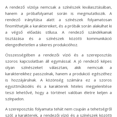
A rendező víziója nemcsak a színészek kiválasztásában,
hanem a próbafolyamat során is megmutatkozik. A
rendező irányítása alatt a színészek folyamatosan
finomíthatják a karaktereiket, és a próbák során alakulhat ki
a végső előadás stílusa. A rendező szándékainak
tisztázása és a színészek közötti kommunikáció
elengedhetetlen a sikeres produkcióhoz.
Összességében a rendezői vízió és a szereposztás
szoros kapcsolatban áll egymással. A jó rendező képes
olyan színészeket választani, akik nemcsak a
karaktereikhez passzolnak, hanem a produkció egészéhez
is hozzájárulnak. A közönség számára ez a szoros
együttműködés és a karakterek hiteles megjelenítése
teszi lehetővé, hogy a történet valóban életre keljen a
színpadon.
A szereposztás folyamata tehát nem csupán a tehetségről
szól; a karakterek, a rendezői vízió és a színészek közötti