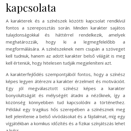
kapcsolata
A karakterek és a színészek közötti kapcsolat rendkívül
fontos a szereposztás során. Minden karakter sajátos
tulajdonságokkal és háttérrel rendelkezik, amelyek
meghatározzák, hogy ki a legmegfelelőbb a
megformálására. A színészeknek nem csupán a szöveget
kell tudniuk, hanem az adott karakter belső világát is meg
kell érteniük, hogy hitelesen tudják megjeleníteni azt.
A karakterfejlődés szempontjából fontos, hogy a színész
képes legyen átérezni a karakter érzelmeit és motivációit.
Egy jól megválasztott színész képes a karakter
bonyolultságát és mélységét átadni a nézőknek, így a
közönség könnyebben tud kapcsolódni a történethez.
Például egy tragikus hős szerepében a színésznek meg
kell jelenítenie a belső vívódásokat és a fájdalmat, míg egy
vígjátékban a komikus időzítés és a fizikai színjátszás lehet
a kulcs.