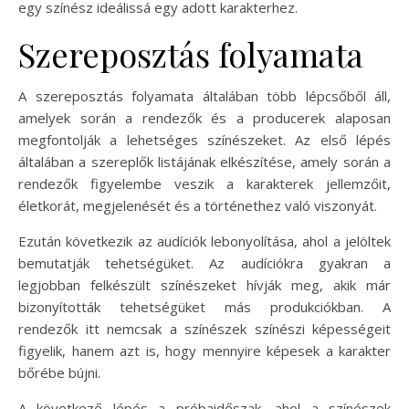
egy színész ideálissá egy adott karakterhez.
Szereposztás folyamata
A szereposztás folyamata általában több lépcsőből áll,
amelyek során a rendezők és a producerek alaposan
megfontolják a lehetséges színészeket. Az első lépés
általában a szereplők listájának elkészítése, amely során a
rendezők figyelembe veszik a karakterek jellemzőit,
életkorát, megjelenését és a történethez való viszonyát.
Ezután következik az audíciók lebonyolítása, ahol a jelöltek
bemutatják tehetségüket. Az audíciókra gyakran a
legjobban felkészült színészeket hívják meg, akik már
bizonyították tehetségüket más produkciókban. A
rendezők itt nemcsak a színészek színészi képességeit
figyelik, hanem azt is, hogy mennyire képesek a karakter
bőrébe bújni.
A következő lépés a próbaidőszak, ahol a színészek