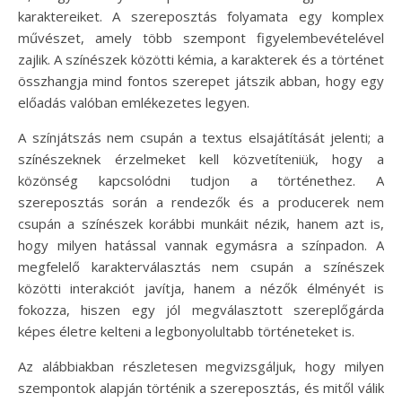
karaktereiket. A szereposztás folyamata egy komplex
művészet, amely több szempont figyelembevételével
zajlik. A színészek közötti kémia, a karakterek és a történet
összhangja mind fontos szerepet játszik abban, hogy egy
előadás valóban emlékezetes legyen.
A színjátszás nem csupán a textus elsajátítását jelenti; a
színészeknek érzelmeket kell közvetíteniük, hogy a
közönség kapcsolódni tudjon a történethez. A
szereposztás során a rendezők és a producerek nem
csupán a színészek korábbi munkáit nézik, hanem azt is,
hogy milyen hatással vannak egymásra a színpadon. A
megfelelő karakterválasztás nem csupán a színészek
közötti interakciót javítja, hanem a nézők élményét is
fokozza, hiszen egy jól megválasztott szereplőgárda
képes életre kelteni a legbonyolultabb történeteket is.
Az alábbiakban részletesen megvizsgáljuk, hogy milyen
szempontok alapján történik a szereposztás, és mitől válik