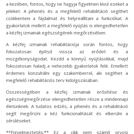
a kezében, fontos, hogy ne hagyja figyelmen kívül ezeket a
jeleket. A pihenés és a megfelelő rehabilitáció segíthet
csökkenteni a fájdalmat és helyreállítani a funkciókat. A
gyakorlatok mellett a megfelelő nyújtás is elengedhetetlen
a kézfej izmainak egészségének megőrzésében.
A kézfej izmainak rehabilitációja során fontos, hogy
fokozatosan építsd vissza az erődet és a
mozgékonyságodat. Kezdd a könnyű nyújtásokkal, majd
fokozatosan haladj a nehezebb gyakorlatok felé. Emellett
érdemes konzultálni egy szakemberrel, aki segíthet a
megfelelő rehabilitációs terv kidolgozásában.
Összességében a kézfej izmainak erősítése és
egészségmegőrzése elengedhetetlen része a mindennapi
életünknek. A tudatos edzés, a pihenés és a rehabilitáció
segít megőrizni a kéz funkcionalitását és elkerülni a
sérüléseket.
**Figyelmeztetés:** Ez a cikk nem számít orvosi