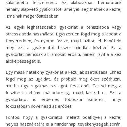
különösebb felszerelést. Az alábbiakban bemutatunk
néhány alapvető gyakorlatot, amelyek segíthetnek a kézfej
izmainak megerősítésében.
Az egyik leghatásosabb gyakorlat a teniszlabda vagy
stresszlabda használata. Egyszerűen fogd meg a labdát a
tenyeredben, és nyomd össze, majd lazítsd el. Ismételd
meg ezt a gyakorlatot tízszer mindkét kézben. Ez a
gyakorlat nemcsak az izmokat erősíti, hanem javítja a kéz
állóképességét is.
Egy másik hatékony gyakorlat a kézujjak széthúzása. Ehhez
fogd meg az ujjaidat, és próbáld meg őket széthúzni,
mintha egy rugalmas szalagot feszítenél. Tartsd meg a
feszítést néhány másodpercig, majd lazítsd el. Ezt a
gyakorlatot is érdemes többször ismételni, hogy
fokozatosan növelhesd az erődet.
Fontos, hogy a gyakorlatok mellett odafigyelj a kézfej
helyes használatára is a mindennapi tevékenységek során.