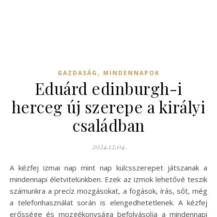
,
GAZDASÁG
MINDENNAPOK
Eduárd edinburgh-i
herceg új szerepe a királyi
családban
2024.12.04.
A kézfej izmai nap mint nap kulcsszerepet játszanak a
mindennapi életvitelünkben. Ezek az izmok lehetővé teszik
számunkra a precíz mozgásokat, a fogások, írás, sőt, még
a telefonhasználat során is elengedhetetlenek. A kézfej
erőssége és mozgékonysága befolyásolja a mindennapi