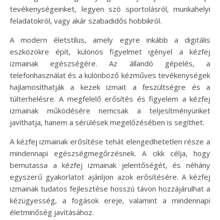
tevékenységeinket, legyen szó sportolásról, munkahelyi
feladatokról, vagy akár szabadidős hobbikról.
A modern életstílus, amely egyre inkább a digitális
eszközökre épít, különös figyelmet igényel a kézfej
izmainak egészségére. Az állandó gépelés, a
telefonhasználat és a különböző kézműves tevékenységek
hajlamosíthatják a kezek izmait a feszültségre és a
túlterhelésre. A megfelelő erősítés és figyelem a kézfej
izmainak működésére nemcsak a teljesítményünket
javíthatja, hanem a sérülések megelőzésében is segíthet.
A kézfej izmainak erősítése tehát elengedhetetlen része a
mindennapi egészségmegőrzésnek. A cikk célja, hogy
bemutassa a kézfej izmainak jelentőségét, és néhány
egyszerű gyakorlatot ajánljon azok erősítésére. A kézfej
izmainak tudatos fejlesztése hosszú távon hozzájárulhat a
kézügyesség, a fogások ereje, valamint a mindennapi
életminőség javításához.