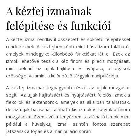
A kézfej izmainak
felépítése és funkciói
A kézfej izmai rendkívül összetett és sokrétű felépítéssel
rendelkeznek. A kézfejben több mint húsz izom található,
amelyek mindegyike különböző funkciókat lát el. Ezek az
izmok lehetővé teszik a kéz finom és precíz mozgásait,
mint például az ujjak hajlítása és nyújtása, a fogások
erőssége, valamint a különböző tárgyak manipulációja.
A kézfej izmainak legnagyobb része az ujjak mozgását
segíti. Az ujjak hajlításáért és nyújtásáért felelős izmok a
flexorok és extensorok, amelyek az alkarban találhatóak,
de az ujjak bázisánál található kis izmok is segítik a finom
mozgásokat. Ezen kívül a tenyérben is található izmok, mint
például a hüvelykujj izmai, szintén fontos szerepet
játszanak a fogás és a manipuláció során.