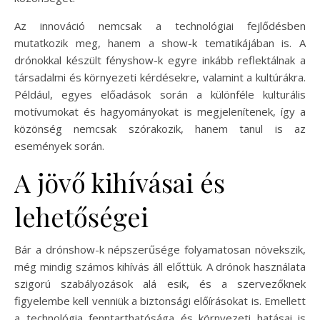
Az innováció nemcsak a technológiai fejlődésben
mutatkozik meg, hanem a show-k tematikájában is. A
drónokkal készült fényshow-k egyre inkább reflektálnak a
társadalmi és környezeti kérdésekre, valamint a kultúrákra.
Például, egyes előadások során a különféle kulturális
motívumokat és hagyományokat is megjelenítenek, így a
közönség nemcsak szórakozik, hanem tanul is az
események során.
A jövő kihívásai és
lehetőségei
Bár a drónshow-k népszerűsége folyamatosan növekszik,
még mindig számos kihívás áll előttük. A drónok használata
szigorú szabályozások alá esik, és a szervezőknek
figyelembe kell venniük a biztonsági előírásokat is. Emellett
a technológia fenntarthatósága és környezeti hatásai is