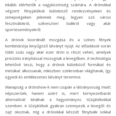
inkább elérhetők a nagyközönség számára. A drónokkal
végzett fényjátékok különböző rendezvényeken és
ünnepségeken jelennek meg, legyen szó városi
fesztiválokról, szilveszteri bulikról vagy akár
sporteseményekről.
A drónok koordinált mozgása és a színes fények
kombinációja lenyűgöző látványt nyújt. Az előadások során
több száz vagy akár ezer drón is részt vehet, amelyek
precíziós irányítással mozognak a levegőben. A technológia
lehetővé teszi, hogy a drónok különböző formákat és
mintákat alkossanak, miközben szinkronban világítanak, így
egyedi és emlékezetes látványt teremtve.
Manapság a drónshow-k nem csupán a látványosság miatt
népszerűek, hanem azért is, mert környezetbarát
alternatívát kínálnak a hagyományos tűzijátékokkal
szemben. A tűzijátékok gyakran szennyezik a levegőt és
zajt okoznak, míg a drónokkal készült fénybulik sokkal