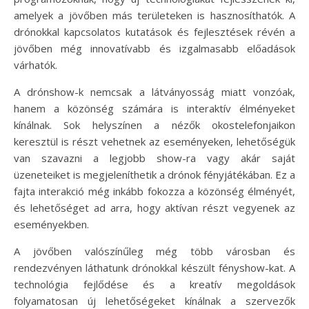
amelyek a jövőben más területeken is hasznosíthatók. A
drónokkal kapcsolatos kutatások és fejlesztések révén a
jövőben még innovatívabb és izgalmasabb előadások
várhatók.
A drónshow-k nemcsak a látványosság miatt vonzóak,
hanem a közönség számára is interaktív élményeket
kínálnak. Sok helyszínen a nézők okostelefonjaikon
keresztül is részt vehetnek az eseményeken, lehetőségük
van szavazni a legjobb show-ra vagy akár saját
üzeneteiket is megjeleníthetik a drónok fényjátékában. Ez a
fajta interakció még inkább fokozza a közönség élményét,
és lehetőséget ad arra, hogy aktívan részt vegyenek az
eseményekben.
A jövőben valószínűleg még több városban és
rendezvényen láthatunk drónokkal készült fényshow-kat. A
technológia fejlődése és a kreatív megoldások
folyamatosan új lehetőségeket kínálnak a szervezők