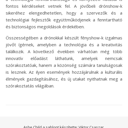
fontos kérdéseket vetnek fel. A jövőbeli drónshow-k
sikeréhez elengedhetetlen, hogy a szervezők és a
technológiai fejlesztők együttműködjenek a fenntartható
és biztonságos megoldások érdekében.
Összességében a drónokkal készült fényshow-k izgalmas
jövőt ígérnek, amelyben a technológia és a kreativitás
találkozik. A következő években várhatóan még több
innovatív előadást láthatunk, amelyek nemcsak
szórakoztatóak, hanem a közönség számára tanulságosak
is lesznek. Az ilyen események hozzájárulnak a kulturális
élmények gazdagításához, és új utakat nyithatnak meg a
szórakoztatás világában.
Ashe Child a sablont készítette:
Viktor Csaszar.