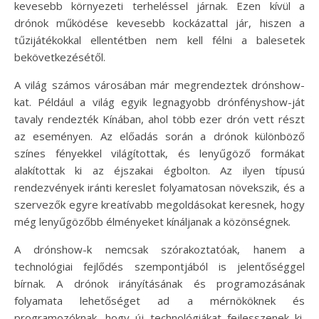
kevesebb környezeti terheléssel járnak. Ezen kívül a
drónok működése kevesebb kockázattal jár, hiszen a
tűzijátékokkal ellentétben nem kell félni a balesetek
bekövetkezésétől.
A világ számos városában már megrendeztek drónshow-
kat. Például a világ egyik legnagyobb drónfényshow-ját
tavaly rendezték Kínában, ahol több ezer drón vett részt
az eseményen. Az előadás során a drónok különböző
színes fényekkel világítottak, és lenyűgöző formákat
alakítottak ki az éjszakai égbolton. Az ilyen típusú
rendezvények iránti kereslet folyamatosan növekszik, és a
szervezők egyre kreatívabb megoldásokat keresnek, hogy
még lenyűgözőbb élményeket kínáljanak a közönségnek.
A drónshow-k nemcsak szórakoztatóak, hanem a
technológiai fejlődés szempontjából is jelentőséggel
bírnak. A drónok irányításának és programozásának
folyamata lehetőséget ad a mérnököknek és
programozóknak, hogy új technológiákat fejlesszenek ki,