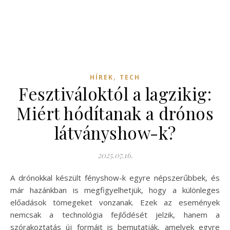
,
HÍREK
TECH
Fesztiváloktól a lagzikig:
Miért hódítanak a drónos
látványshow-k?
2025.07.16.
A drónokkal készült fényshow-k egyre népszerűbbek, és
már hazánkban is megfigyelhetjük, hogy a különleges
előadások tömegeket vonzanak. Ezek az események
nemcsak a technológia fejlődését jelzik, hanem a
szórakoztatás új formáit is bemutatják, amelyek egyre