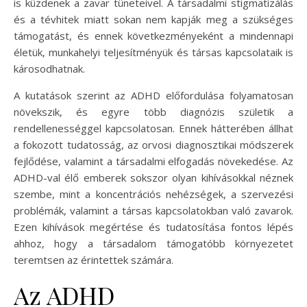
is küzdenek a zavar tüneteivel. A társadalmi stigmatizálás
és a tévhitek miatt sokan nem kapják meg a szükséges
támogatást, és ennek következményeként a mindennapi
életük, munkahelyi teljesítményük és társas kapcsolataik is
károsodhatnak.
A kutatások szerint az ADHD előfordulása folyamatosan
növekszik, és egyre több diagnózis születik a
rendellenességgel kapcsolatosan. Ennek hátterében állhat
a fokozott tudatosság, az orvosi diagnosztikai módszerek
fejlődése, valamint a társadalmi elfogadás növekedése. Az
ADHD-val élő emberek sokszor olyan kihívásokkal néznek
szembe, mint a koncentrációs nehézségek, a szervezési
problémák, valamint a társas kapcsolatokban való zavarok.
Ezen kihívások megértése és tudatosítása fontos lépés
ahhoz, hogy a társadalom támogatóbb környezetet
teremtsen az érintettek számára.
Az ADHD