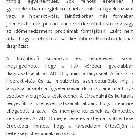
mindig egyértelműek. Sok felnőtt esetében a
gyermekkorban megjelenő tünetek, mint a figyelemzavar
vagy a hiperaktivitás, felnőttkorban más formában
jelentkezhetnek, például a nehezen kezelhető stressz vagy
az időmenedzsment problémák formájában. Ezért nem
ritka, hogy a felnőttek csak későbbi életkorukban kapnak
diagnózist.
A különböző kutatások és felmérések során
megfigyelhető, hogy a fiúk körében gyakrabban
diagnosztizálják az ADHD-t, mint a lányoknál. A fiúknál a
hiperaktivitás és az impulzivitás szembetűnőbb, míg a
lányoknál inkább a figyelemzavar dominál, ami miatt sok
esetben a diagnózis késlekedhet. A társadalmi és kulturális
tényezők is szerepet játszanak abban, hogy mennyire
elfogadott a zavar, és mennyire keresnek az érintettek
segítséget. Az ADHD megértése és a stigma csökkentése
érdekében fontos, hogy a társadalom értesüljön a
betegségről és annak hatásairól.