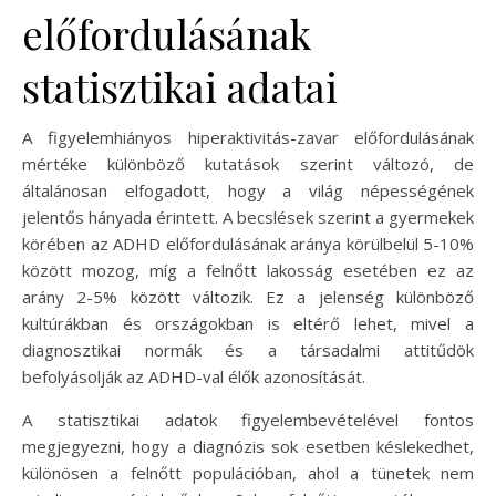
előfordulásának
statisztikai adatai
A figyelemhiányos hiperaktivitás-zavar előfordulásának
mértéke különböző kutatások szerint változó, de
általánosan elfogadott, hogy a világ népességének
jelentős hányada érintett. A becslések szerint a gyermekek
körében az ADHD előfordulásának aránya körülbelül 5-10%
között mozog, míg a felnőtt lakosság esetében ez az
arány 2-5% között változik. Ez a jelenség különböző
kultúrákban és országokban is eltérő lehet, mivel a
diagnosztikai normák és a társadalmi attitűdök
befolyásolják az ADHD-val élők azonosítását.
A statisztikai adatok figyelembevételével fontos
megjegyezni, hogy a diagnózis sok esetben késlekedhet,
különösen a felnőtt populációban, ahol a tünetek nem