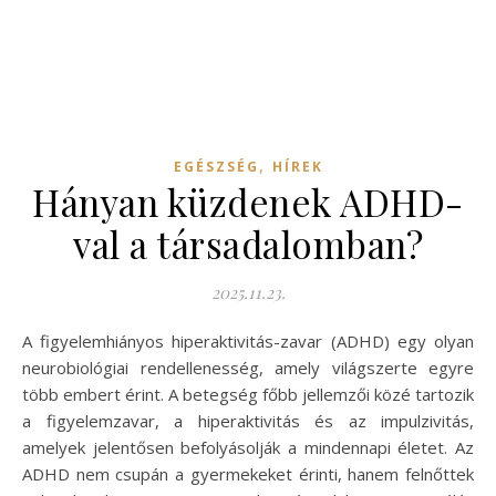
,
EGÉSZSÉG
HÍREK
Hányan küzdenek ADHD-
val a társadalomban?
2025.11.23.
A figyelemhiányos hiperaktivitás-zavar (ADHD) egy olyan
neurobiológiai rendellenesség, amely világszerte egyre
több embert érint. A betegség főbb jellemzői közé tartozik
a figyelemzavar, a hiperaktivitás és az impulzivitás,
amelyek jelentősen befolyásolják a mindennapi életet. Az
ADHD nem csupán a gyermekeket érinti, hanem felnőttek