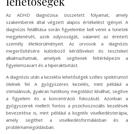
lehetőségek
Az ADHD diagnózisa összetett folyamat, amely
szakemberek által végzett alapos értékelést igényel. A
diagnózis felállítása során figyelembe kell venni a tünetek
megjelenését, azok súlyosságát, valamint az érintett
személy életkörülményeit. Az orvosok a diagnózis
megerősítésére különböző kérdőíveket és teszteket
alkalmazhatnak, amelyek segítenek feltérképezni a
figyelemzavart és a hiperaktivitást.
A diagnózis után a kezelési lehetőségek széles spektrumot
ölelnek fel. A gyógyszeres kezelés, mint például a
stimulánsok, gyakran hatékony megoldást kínálhat, segítve
a figyelem és a koncentráció fokozását. Azonban a
gyógyszerek mellett fontos a pszichoszociális kezelések
bevezetése is, mint például a kognitív viselkedésterápia,
amely segíthet a viselkedésformálásban és a
problémamegoldásban.