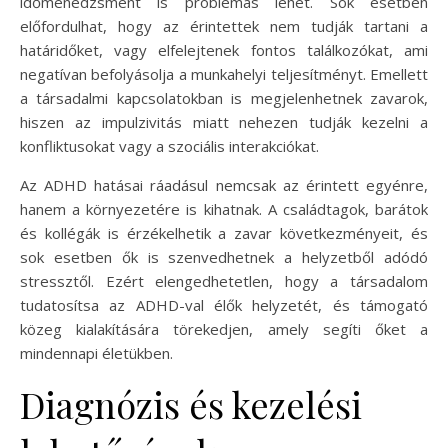
időmenedzsment is problémás lehet. Sok esetben
előfordulhat, hogy az érintettek nem tudják tartani a
határidőket, vagy elfelejtenek fontos találkozókat, ami
negatívan befolyásolja a munkahelyi teljesítményt. Emellett
a társadalmi kapcsolatokban is megjelenhetnek zavarok,
hiszen az impulzivitás miatt nehezen tudják kezelni a
konfliktusokat vagy a szociális interakciókat.
Az ADHD hatásai ráadásul nemcsak az érintett egyénre,
hanem a környezetére is kihatnak. A családtagok, barátok
és kollégák is érzékelhetik a zavar következményeit, és
sok esetben ők is szenvedhetnek a helyzetből adódó
stressztől. Ezért elengedhetetlen, hogy a társadalom
tudatosítsa az ADHD-val élők helyzetét, és támogató
közeg kialakítására törekedjen, amely segíti őket a
mindennapi életükben.
Diagnózis és kezelési