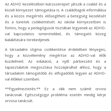
Az ADHD kezelésében kulcsszerepet játszik a család és a
közeli környezet támogatása is. A családtagok informálása
és a közös megértés elősegítheti a betegség kezelését
és a tünetek csökkentését. Az iskolai környezetben is
fontos, hogy a pedagógusok tisztában legyenek az ADHD-
val kapcsolatos ismeretekkel, és támogató közeg
kialakítására törekedjenek.
A társadalmi stigma csökkentése érdekében lényeges,
hogy a közvélemény megértse az ADHD-val élők
küzdelmeit. Az edukáció, a nyílt párbeszéd és a
tapasztalatok megosztása hozzájárulhat ahhoz, hogy a
társadalom támogatóbb és elfogadóbb legyen az ADHD-
val élőkkel szemben.
**Figyelmeztetés:** Ez a cikk nem számít orvosi
tanácsnak. Egészségügyi probléma esetén mindig kérje
orvosa tanácsát.