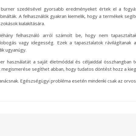
 burner szedésével gyorsabb eredményeket értek el a fogyá
álták. A felhasználók gyakran kiemelik, hogy a termékek segíte
zokások kialakítására.
hány felhasználó arról számolt be, hogy nem tapasztaltak 
vdobogás vagy idegesség. Ezek a tapasztalatok rávilágítanak
ik ugyanúgy.
er használatát a saját életmóddal és céljaiddal összhangban 
tok megismerése segíthet abban, hogy tudatos döntést hozz a kieg
 tanácsnak. Egészségügyi probléma esetén mindenki csak az orvos