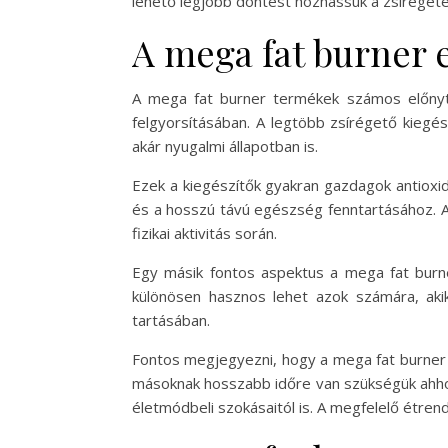
lehető legjobb döntést hozhassuk a zsíréget
A mega fat burner 
A mega fat burner termékek számos előnyt 
felgyorsításában. A legtöbb zsírégető kiegé
akár nyugalmi állapotban is.
Ezek a kiegészítők gyakran gazdagok antioxi
és a hosszú távú egészség fenntartásához. A z
fizikai aktivitás során.
Egy másik fontos aspektus a mega fat burne
különösen hasznos lehet azok számára, akik
tartásában.
Fontos megjegyezni, hogy a mega fat burner
másoknak hosszabb időre van szükségük ahhoz,
életmódbeli szokásaitól is. A megfelelő étr