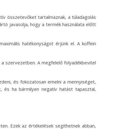
tív összetevőket tartalmaznak, a túladagolás
rtó javasolja, hogy a termék használata előtt
aximális hatékonyságot érjünk el. A koffein
st a szervezetben. A megfelelő folyadékbevitel
zdeni, és fokozatosan emelni a mennyiséget,
, és ha bármilyen negatív hatást tapasztal,
eten. Ezek az értékelések segíthetnek abban,