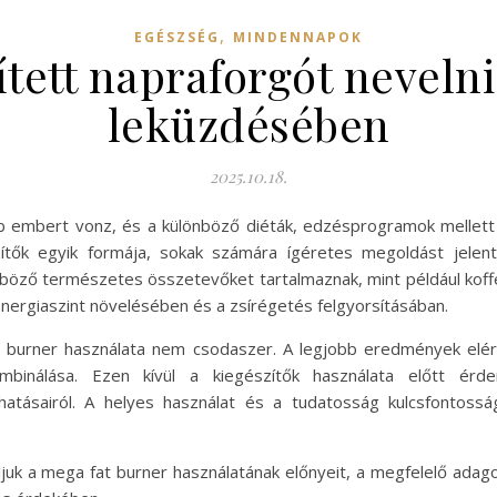
,
EGÉSZSÉG
MINDENNAPOK
tett napraforgót nevelni
leküzdésében
2025.10.18.
b embert vonz, és a különböző diéták, edzésprogramok mellett a
zítők egyik formája, sokak számára ígéretes megoldást jelen
böző természetes összetevőket tartalmaznak, mint például koffe
nergiaszint növelésében és a zsírégetés felgyorsításában.
 burner használata nem csodaszer. A legjobb eredmények elé
inálása. Ezen kívül a kiegészítők használata előtt érde
hatásairól. A helyes használat és a tudatosság kulcsfontos
k a mega fat burner használatának előnyeit, a megfelelő adagolá