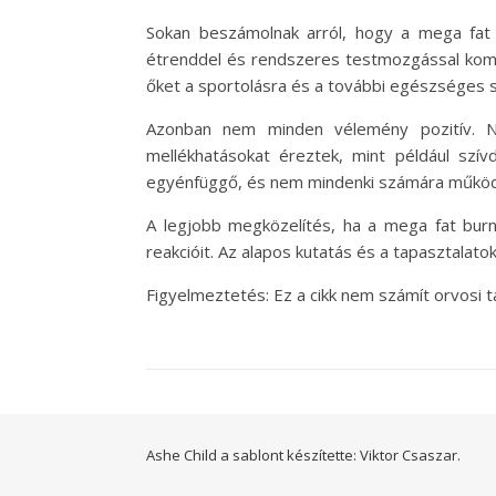
Sokan beszámolnak arról, hogy a mega fat
étrenddel és rendszeres testmozgással kombin
őket a sportolásra és a további egészséges s
Azonban nem minden vélemény pozitív. Né
mellékhatásokat éreztek, mint például szí
egyénfüggő, és nem mindenki számára működ
A legjobb megközelítés, ha a mega fat burn
reakcióit. Az alapos kutatás és a tapasztala
Figyelmeztetés: Ez a cikk nem számít orvosi
Ashe Child a sablont készítette:
Viktor Csaszar.