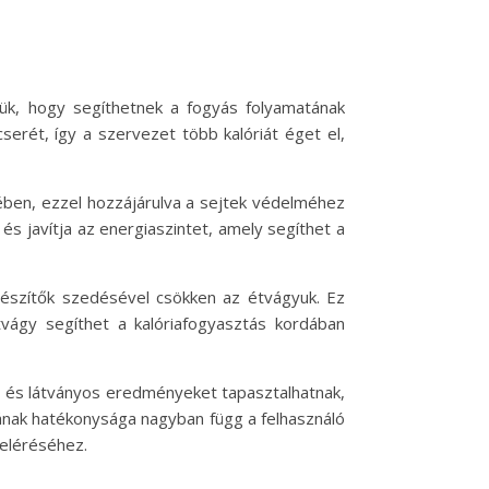
ük, hogy segíthetnek a fogyás folyamatának
erét, így a szervezet több kalóriát éget el,
ében, ezzel hozzájárulva a sejtek védelméhez
és javítja az energiaszintet, amely segíthet a
gészítők szedésével csökken az étvágyuk. Ez
tvágy segíthet a kalóriafogyasztás kordában
 és látványos eredményeket tapasztalhatnak,
tának hatékonysága nagyban függ a felhasználó
 eléréséhez.