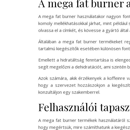
A mega fat burner 
A mega fat burner használatakor nagyon font
komoly mellékhatásokkal járhat, mint például
olvassa el a címkét, és kövesse a gyártó által 
Általában a mega fat burner termékeket reg
tartalmú kiegészítők esetében különösen fontos
Emellett a hidratáltság fenntartása is elenge
segít megelőzni a dehidratációt, ami szintén 
Azok számára, akik érzékenyek a koffeinre 
hogy a szervezet hozzászokjon a kiegészítő
konzultáljon egy szakemberrel.
Felhasználói tapas
A mega fat burner termékek használatáról sz
hogy megértsük, mire számíthatunk a kiegészí