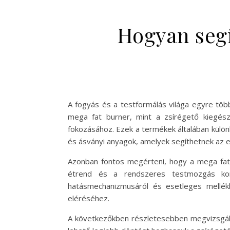
Hogyan segí
A fogyás és a testformálás világa egyre töb
mega fat burner, mint a zsírégető kiegés
fokozásához. Ezek a termékek általában külön
és ásványi anyagok, amelyek segíthetnek az e
Azonban fontos megérteni, hogy a mega fat
étrend és a rendszeres testmozgás komb
hatásmechanizmusáról és esetleges mellék
eléréséhez.
A következőkben részletesebben megvizsgálju