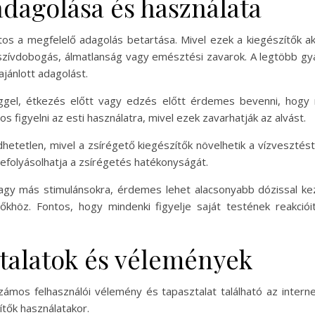
adagolása és használata
os a megfelelő adagolás betartása. Mivel ezek a kiegészítők ak
 szívdobogás, álmatlanság vagy emésztési zavarok. A legtöbb gyá
ajánlott adagolást.
gel, étkezés előtt vagy edzés előtt érdemes bevenni, hogy m
 figyelni az esti használatra, mivel ezek zavarhatják az alvást.
dhetetlen, mivel a zsírégető kiegészítők növelhetik a vízveszté
befolyásolhatja a zsírégetés hatékonyságát.
vagy más stimulánsokra, érdemes lehet alacsonyabb dózissal ke
khöz. Fontos, hogy mindenki figyelje saját testének reakcióit
ztalatok és vélemények
ámos felhasználói vélemény és tapasztalat található az intern
tők használatakor.