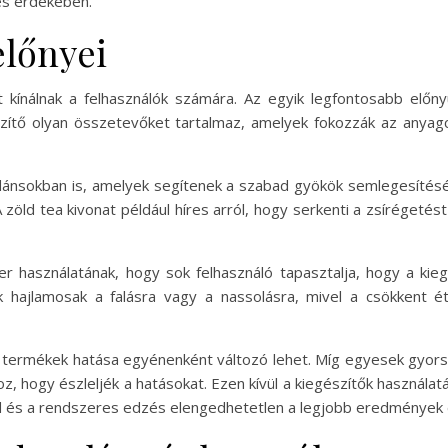
és érdekében.
előnyei
kínálnak a felhasználók számára. Az egyik legfontosabb előny
szítő olyan összetevőket tartalmaz, amelyek fokozzák az anyagcs
dánsokban is, amelyek segítenek a szabad gyökök semlegesítés
öld tea kivonat például híres arról, hogy serkenti a zsírégetést 
r használatának, hogy sok felhasználó tapasztalja, hogy a kie
 hajlamosak a falásra vagy a nassolásra, mivel a csökkent é
 termékek hatása egyénenként változó lehet. Míg egyesek gyors
 hogy észleljék a hatásokat. Ezen kívül a kiegészítők használa
end és a rendszeres edzés elengedhetetlen a legjobb eredmények