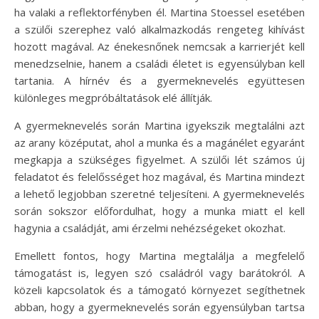
ha valaki a reflektorfényben él. Martina Stoessel esetében
a szülői szerephez való alkalmazkodás rengeteg kihívást
hozott magával. Az énekesnőnek nemcsak a karrierjét kell
menedzselnie, hanem a családi életet is egyensúlyban kell
tartania. A hírnév és a gyermeknevelés együttesen
különleges megpróbáltatások elé állítják.
A gyermeknevelés során Martina igyekszik megtalálni azt
az arany középutat, ahol a munka és a magánélet egyaránt
megkapja a szükséges figyelmet. A szülői lét számos új
feladatot és felelősséget hoz magával, és Martina mindezt
a lehető legjobban szeretné teljesíteni. A gyermeknevelés
során sokszor előfordulhat, hogy a munka miatt el kell
hagynia a családját, ami érzelmi nehézségeket okozhat.
Emellett fontos, hogy Martina megtalálja a megfelelő
támogatást is, legyen szó családról vagy barátokról. A
közeli kapcsolatok és a támogató környezet segíthetnek
abban, hogy a gyermeknevelés során egyensúlyban tartsa