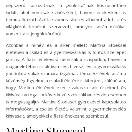
népszerű sorozatának, a „Violetta”-nak köszönhetően
indult, ahol nemcsak színészként, hanem énekesként is
bemutatkozott. Azóta számos sikeres albumot adott ki és
világkörüli turnékat szervezett, amelyek során milliókat
vonzott a rajongók köréből.
Azonban a hírnév és a siker mellett Martina Stoessel
életében a család és a gyermekvállalás is fontos szerepet
játszik. A fiatal énekesnő nemcsak a színpadon, hanem a
magánéletében is aktívan részt vesz, és a gyerekvállalás
gondolata sokak számára izgalmas téma. Az évek során a
közönség figyelme a családi életére is kiterjedt, különösen,
hogy Martina életének ezen szakasza sok érzelmet és
kihívást tartogat. A következő szekciókban részletesebben
is megvizsgáljuk Martina Stoessel gyerekével kapcsolatos
információkat, a családi életét, valamint a gyermeknevelés
kihívásait, amelyekkel a fiatal énekesnő szembesül.
Martina Stoessel