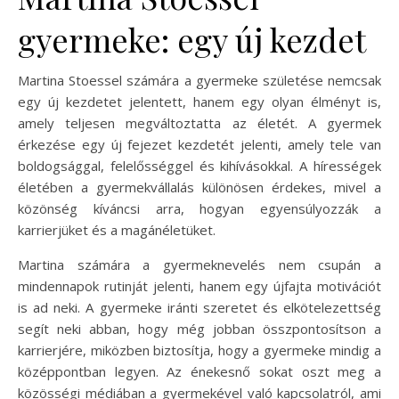
gyermeke: egy új kezdet
Martina Stoessel számára a gyermeke születése nemcsak
egy új kezdetet jelentett, hanem egy olyan élményt is,
amely teljesen megváltoztatta az életét. A gyermek
érkezése egy új fejezet kezdetét jelenti, amely tele van
boldogsággal, felelősséggel és kihívásokkal. A hírességek
életében a gyermekvállalás különösen érdekes, mivel a
közönség kíváncsi arra, hogyan egyensúlyozzák a
karrierjüket és a magánéletüket.
Martina számára a gyermeknevelés nem csupán a
mindennapok rutinját jelenti, hanem egy újfajta motivációt
is ad neki. A gyermeke iránti szeretet és elkötelezettség
segít neki abban, hogy még jobban összpontosítson a
karrierjére, miközben biztosítja, hogy a gyermeke mindig a
középpontban legyen. Az énekesnő sokat oszt meg a
közösségi médiában a gyermekével való kapcsolatról, ami