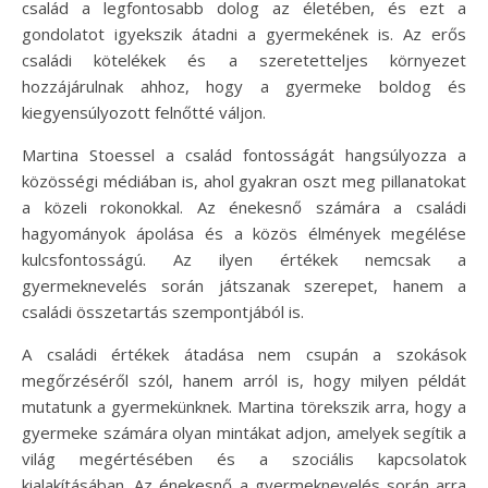
család a legfontosabb dolog az életében, és ezt a
gondolatot igyekszik átadni a gyermekének is. Az erős
családi kötelékek és a szeretetteljes környezet
hozzájárulnak ahhoz, hogy a gyermeke boldog és
kiegyensúlyozott felnőtté váljon.
Martina Stoessel a család fontosságát hangsúlyozza a
közösségi médiában is, ahol gyakran oszt meg pillanatokat
a közeli rokonokkal. Az énekesnő számára a családi
hagyományok ápolása és a közös élmények megélése
kulcsfontosságú. Az ilyen értékek nemcsak a
gyermeknevelés során játszanak szerepet, hanem a
családi összetartás szempontjából is.
A családi értékek átadása nem csupán a szokások
megőrzéséről szól, hanem arról is, hogy milyen példát
mutatunk a gyermekünknek. Martina törekszik arra, hogy a
gyermeke számára olyan mintákat adjon, amelyek segítik a
világ megértésében és a szociális kapcsolatok
kialakításában. Az énekesnő a gyermeknevelés során arra