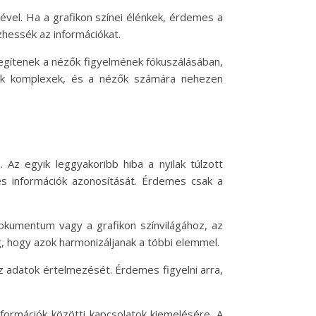
ével. Ha a grafikon színei élénkek, érdemes a
zhessék az információkat.
segítenek a nézők figyelmének fókuszálásában,
tok komplexek, és a nézők számára nehezen
 Az egyik leggyakoribb hiba a nyilak túlzott
es információk azonosítását. Érdemes csak a
dokumentum vagy a grafikon színvilágához, az
eg, hogy azok harmonizáljanak a többi elemmel.
az adatok értelmezését. Érdemes figyelni arra,
formációk közötti kapcsolatok kiemelésére. A