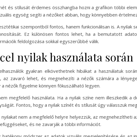
nét és stílusát érdemes összhangba hozni a grafikon többi elem
A vizuális egység segíti a nézőket abban, hogy könnyebben értelme
sztétikai szempontból fontos, hanem funkcionálisan is. A nyilak 
zonosítását. Ez különösen fontos lehet, ha a bemutatott ada
nformációk feldolgozása sokkal egyszerűbbé válik.
cel nyilak használata során
felhasználók gyakran elkövethetnek hibákat a használatuk során.
unk, az zavaró lehet, és megnehezíti a nézők számára a lényeg
 a nézők figyelme könnyen fókuszálható legyen.
 nem megfelelő használata. Ha a nyilak színe nem illeszkedik a 
nyságát. Fontos, hogy a nyilak színét és stílusát úgy válasszuk m
 a nyilakat nem a megfelelő helyre helyezzük, az megnehezítheti 
függéseket, és ne zavarják a többi információt.
gy hatékony módszer az adatok vizuális megjelenítésére és az in