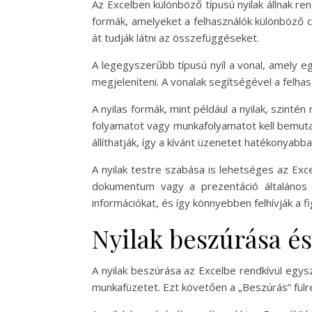
Az Excelben különböző típusú nyilak állnak ren
formák, amelyeket a felhasználók különböző c
át tudják látni az összefüggéseket.
A legegyszerűbb típusú nyíl a vonal, amely eg
megjeleníteni. A vonalak segítségével a felha
A nyilas formák, mint például a nyilak, szint
folyamatot vagy munkafolyamatot kell bemutatn
állíthatják, így a kívánt üzenetet hatékonyabba
A nyilak testre szabása is lehetséges az Exce
dokumentum vagy a prezentáció általános 
információkat, és így könnyebben felhívják a 
Nyilak beszúrása é
A nyilak beszúrása az Excelbe rendkívül egysz
munkafüzetet. Ezt követően a „Beszúrás” fülre 