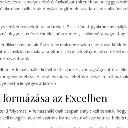
delkezésre, amelyek eltérő funkciókat töltenek be. A leggyakoribb
élokra használhatnak. A nyilak segítenek az adatok vizuális össz
yszerűen összeköti az adatokat. Ezt a típust gyakran használják 
sználók gyorsan észlelhetik a növekedést, csökkenést vagy stagná
én rendkívül hasznosak. Ezek a formák nemcsak az adatokat kötik ös
i, a nyilak használata segíthet a lépések világosabbá tételében.
n közvetíthetik.
lben. A felhasználók különböző színeket, vastagságokat és stíluso
megjelenéséhez. A testreszabás lehetővé teszi a felhasznál
figyelmet a lényeges adatokra.
s formázása az Excelben
erű folyamat. A felhasználóknak csupán annyit kell tenniük, hog
kell navigálniuk, ahol számos forma közül választhatnak, beleértve