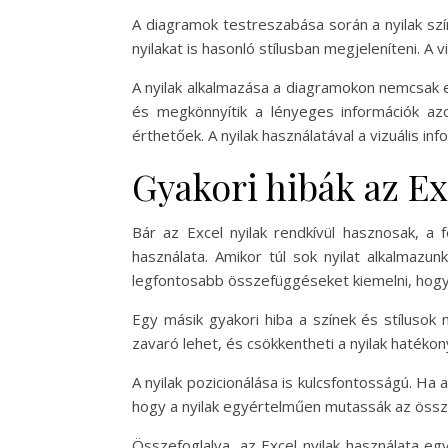
A diagramok testreszabása során a nyilak szí
nyilakat is hasonló stílusban megjeleníteni. 
A nyilak alkalmazása a diagramokon nemcsak e
és megkönnyítik a lényeges információk a
érthetőek. A nyilak használatával a vizuális i
Gyakori hibák az Ex
Bár az Excel nyilak rendkívül hasznosak, a 
használata. Amikor túl sok nyilat alkalmaz
legfontosabb összefüggéseket kiemelni, hogy
Egy másik gyakori hiba a színek és stílusok
zavaró lehet, és csökkentheti a nyilak hatéko
A nyilak pozicionálása is kulcsfontosságú. Ha
hogy a nyilak egyértelműen mutassák az össze
Összefoglalva, az Excel nyilak használata e