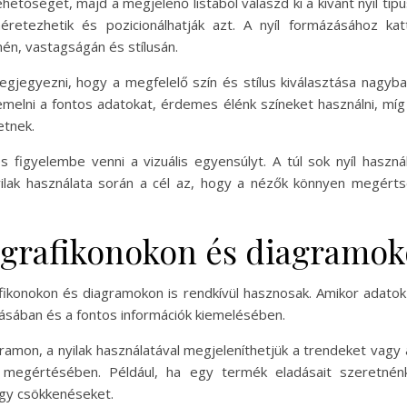
hetőséget, majd a megjelenő listából válaszd ki a kívánt nyíl típ
retezhetik és pozicionálhatják azt. A nyíl formázásához kat
én, vastagságán és stílusán.
egjegyezni, hogy a megfelelő szín és stílus kiválasztása nag
emelni a fontos adatokat, érdemes élénk színeket használni, míg
etnek.
s figyelembe venni a vizuális egyensúlyt. A túl sok nyíl haszn
yilak használata során a cél az, hogy a nézők könnyen megérts
 grafikonokon és diagramo
konokon és diagramokon is rendkívül hasznosak. Amikor adatok t
tásában és a fontos információk kiemelésében.
amon, a nyilak használatával megjeleníthetjük a trendeket vagy a
k megértésében. Például, ha egy termék eladásait szeretnénk
gy csökkenéseket.