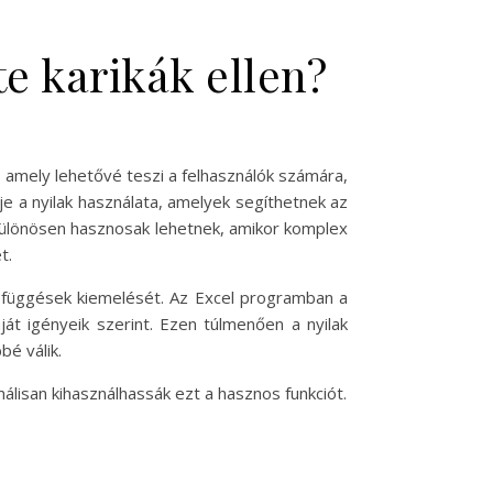
te karikák ellen?
mely lehetővé teszi a felhasználók számára,
e a nyilak használata, amelyek segíthetnek az
k különösen hasznosak lehetnek, amikor komplex
t.
zefüggések kiemelését. Az Excel programban a
át igényeik szerint. Ezen túlmenően a nyilak
bé válik.
álisan kihasználhassák ezt a hasznos funkciót.