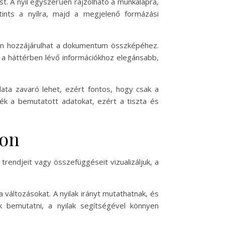
ust. A nyíl egyszerűen rajzolható a munkalapra,
tints a nyílra, majd a megjelenő formázási
yban hozzájárulhat a dokumentum összképéhez.
 a háttérben lévő információkhoz elegánsabb,
álata zavaró lehet, ezért fontos, hogy csak a
ék a bemutatott adatokat, ezért a tiszta és
kon
rendjeit vagy összefüggéseit vizualizáljuk, a
 változásokat. A nyilak irányt mutathatnak, és
 bemutatni, a nyilak segítségével könnyen