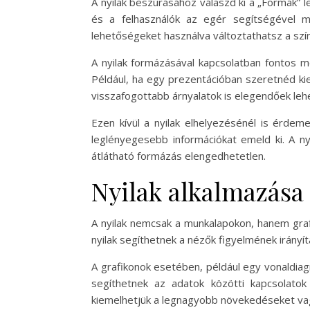
A nyilak beszúrásához válaszd ki a „Formák” le
és a felhasználók az egér segítségével mé
lehetőségeket használva változtathatsz a szín
A nyilak formázásával kapcsolatban fontos m
Például, ha egy prezentációban szeretnéd ki
visszafogottabb árnyalatok is elegendőek leh
Ezen kívül a nyilak elhelyezésénél is érdeme
leglényegesebb információkat emeld ki. A n
átlátható formázás elengedhetetlen.
Nyilak alkalmazása
A nyilak nemcsak a munkalapokon, hanem grafi
nyilak segíthetnek a nézők figyelmének irányí
A grafikonok esetében, például egy vonaldiagr
segíthetnek az adatok közötti kapcsolato
kiemelhetjük a legnagyobb növekedéseket va