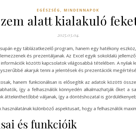
,
EGÉSZSÉG
MINDENNAPOK
zem alatt kialakuló feke
2025.03.04.
upán egy táblázatkezelő program, hanem egy hatékony eszköz, a
mezzenek és prezentáljanak. Az Excel egyik sokoldalú jellemzőj
 információk közötti kapcsolatok világosabbá tételében. A nyila
gyszerűbbé akarjuk tenni a jelentések és prezentációk megértésé
tosak, hanem funkcionálisan is elősegítik az adatok közötti öss
bhatók, így a felhasználók könnyedén alkalmazhatják őket a saj
k áttekinthetőbbé váljanak, így a döntéshozatal is gördülékenyeb
ak használatának különböző aspektusait, hogy a felhasználók maxim
usai és funkcióik