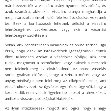
már bevezették a visszáru arány nyomon követését, és
azok számára, akiknek a visszáru aránya meghaladja a
meghatározott szintet, különféle korlátozásokat vezetnek
be. Ezek a korlátozások lehetnek például a visszáru
lehetőségének csökkentése, vagy akár a vásárlási
lehetőségek szűkítése is.
Sokan, akik rendszeresen vásárolnak az online térben, úgy
érzik, hogy ezek az intézkedések igazságtalanul érintik
őket. Különösen azokat a vásárlókat bírálják, akik nem
tudják megmosni a termékeket, vagy akiknek a méretek
nem felelnek meg az elvárásaiknak. Az online vásárlás
során gyakran előfordul, hogy a szín, a méret vagy az
anyag minősége nem felel meg az elképzeléseknek, ami
visszáruhoz vezet. Az ügyfelek egy része úgy véli, hogy a
kereskedők nem veszik figyelembe ezeket a tényezőket,
amikor a visszáru politikájukat kialakítják.
Az ilyen intézkedések mögött álló logika, hogy a nagy