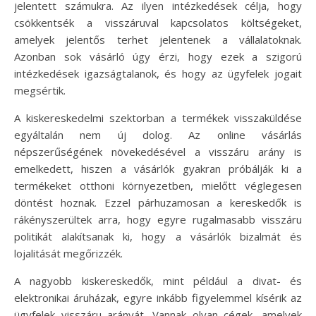
jelentett számukra. Az ilyen intézkedések célja, hogy
csökkentsék a visszáruval kapcsolatos költségeket,
amelyek jelentős terhet jelentenek a vállalatoknak.
Azonban sok vásárló úgy érzi, hogy ezek a szigorú
intézkedések igazságtalanok, és hogy az ügyfelek jogait
megsértik.
A kiskereskedelmi szektorban a termékek visszaküldése
egyáltalán nem új dolog. Az online vásárlás
népszerűségének növekedésével a visszáru arány is
emelkedett, hiszen a vásárlók gyakran próbálják ki a
termékeket otthoni környezetben, mielőtt véglegesen
döntést hoznak. Ezzel párhuzamosan a kereskedők is
rákényszerültek arra, hogy egyre rugalmasabb visszáru
politikát alakítsanak ki, hogy a vásárlók bizalmát és
lojalitását megőrizzék.
A nagyobb kiskereskedők, mint például a divat- és
elektronikai áruházak, egyre inkább figyelemmel kísérik az
ügyfelek visszáru arányát. Vannak olyan cégek, amelyek