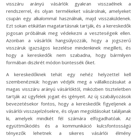
visszáru arányú vásárlók gyakran visszaélnek a
rendszerrel, és olyan termékeket vásárolnak, amelyeket
csupán egy alkalommal használnak, majd visszaküldenek.
Ezt sokan etikátlan magatartásnak tartják, és a kereskedők
jogosan próbálnak meg védekezni a veszteségeik ellen.
Azonban a vásárlók hangsúlyozzák, hogy a jogszerű
visszáruk igazságos kezelése mindenkinek megilleti, és
hogy a kereskedők nem szabadna, hogy bármilyen
formában diszkrét módon büntessék őket.
A kereskedőknek tehát egy nehéz helyzettel kell
szembenézniük: hogyan védjék meg a vállalkozásukat a
magas visszáru arányú vásárlóktól, miközben tiszteletben
tartják az ügyfelek jogait és igényeit. Az új szabályozások
bevezetésekor fontos, hogy a kereskedők figyeljenek a
vásárlói visszajelzésekre, és olyan megoldásokat találjanak
ki, amelyek mindkét fél számára elfogadhatóak. Az
együttműködés és a kommunikáció kulcsfontosságú
tényezők lehetnek a sikeres vásárlói élmény