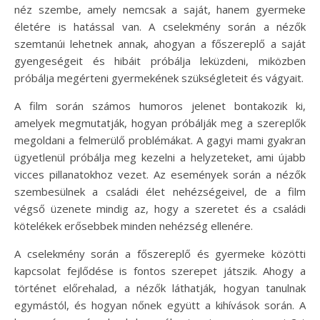
néz szembe, amely nemcsak a saját, hanem gyermeke
életére is hatással van. A cselekmény során a nézők
szemtanúi lehetnek annak, ahogyan a főszereplő a saját
gyengeségeit és hibáit próbálja leküzdeni, miközben
próbálja megérteni gyermekének szükségleteit és vágyait.
A film során számos humoros jelenet bontakozik ki,
amelyek megmutatják, hogyan próbálják meg a szereplők
megoldani a felmerülő problémákat. A gagyi mami gyakran
ügyetlenül próbálja meg kezelni a helyzeteket, ami újabb
vicces pillanatokhoz vezet. Az események során a nézők
szembesülnek a családi élet nehézségeivel, de a film
végső üzenete mindig az, hogy a szeretet és a családi
kötelékek erősebbek minden nehézség ellenére.
A cselekmény során a főszereplő és gyermeke közötti
kapcsolat fejlődése is fontos szerepet játszik. Ahogy a
történet előrehalad, a nézők láthatják, hogyan tanulnak
egymástól, és hogyan nőnek együtt a kihívások során. A