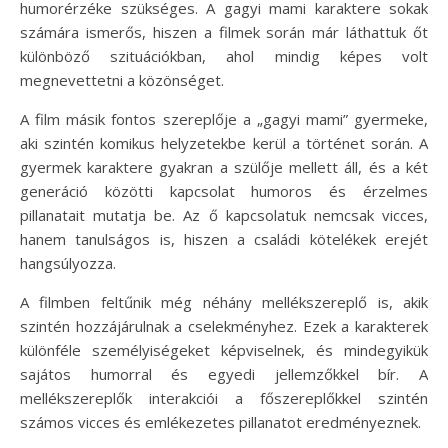
humorérzéke szükséges. A gagyi mami karaktere sokak
számára ismerős, hiszen a filmek során már láthattuk őt
különböző szituációkban, ahol mindig képes volt
megnevettetni a közönséget.
A film másik fontos szereplője a „gagyi mami” gyermeke,
aki szintén komikus helyzetekbe kerül a történet során. A
gyermek karaktere gyakran a szülője mellett áll, és a két
generáció közötti kapcsolat humoros és érzelmes
pillanatait mutatja be. Az ő kapcsolatuk nemcsak vicces,
hanem tanulságos is, hiszen a családi kötelékek erejét
hangsúlyozza.
A filmben feltűnik még néhány mellékszereplő is, akik
szintén hozzájárulnak a cselekményhez. Ezek a karakterek
különféle személyiségeket képviselnek, és mindegyikük
sajátos humorral és egyedi jellemzőkkel bír. A
mellékszereplők interakciói a főszereplőkkel szintén
számos vicces és emlékezetes pillanatot eredményeznek.