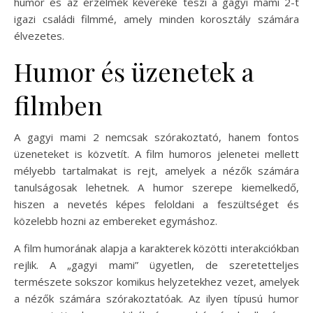
humor és az érzelmek keveréke teszi a gagyi mami 2-t
igazi családi filmmé, amely minden korosztály számára
élvezetes.
Humor és üzenetek a
filmben
A gagyi mami 2 nemcsak szórakoztató, hanem fontos
üzeneteket is közvetít. A film humoros jelenetei mellett
mélyebb tartalmakat is rejt, amelyek a nézők számára
tanulságosak lehetnek. A humor szerepe kiemelkedő,
hiszen a nevetés képes feloldani a feszültséget és
közelebb hozni az embereket egymáshoz.
A film humorának alapja a karakterek közötti interakciókban
rejlik. A „gagyi mami” ügyetlen, de szeretetteljes
természete sokszor komikus helyzetekhez vezet, amelyek
a nézők számára szórakoztatóak. Az ilyen típusú humor