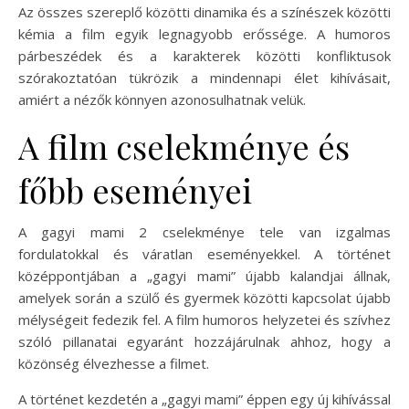
Az összes szereplő közötti dinamika és a színészek közötti
kémia a film egyik legnagyobb erőssége. A humoros
párbeszédek és a karakterek közötti konfliktusok
szórakoztatóan tükrözik a mindennapi élet kihívásait,
amiért a nézők könnyen azonosulhatnak velük.
A film cselekménye és
főbb eseményei
A gagyi mami 2 cselekménye tele van izgalmas
fordulatokkal és váratlan eseményekkel. A történet
középpontjában a „gagyi mami” újabb kalandjai állnak,
amelyek során a szülő és gyermek közötti kapcsolat újabb
mélységeit fedezik fel. A film humoros helyzetei és szívhez
szóló pillanatai egyaránt hozzájárulnak ahhoz, hogy a
közönség élvezhesse a filmet.
A történet kezdetén a „gagyi mami” éppen egy új kihívással