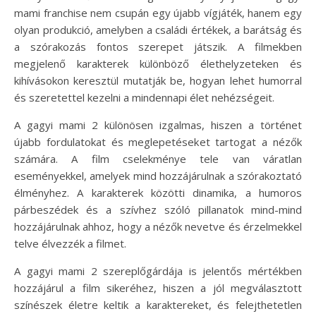
mami franchise nem csupán egy újabb vígjáték, hanem egy
olyan produkció, amelyben a családi értékek, a barátság és
a szórakozás fontos szerepet játszik. A filmekben
megjelenő karakterek különböző élethelyzeteken és
kihívásokon keresztül mutatják be, hogyan lehet humorral
és szeretettel kezelni a mindennapi élet nehézségeit.
A gagyi mami 2 különösen izgalmas, hiszen a történet
újabb fordulatokat és meglepetéseket tartogat a nézők
számára. A film cselekménye tele van váratlan
eseményekkel, amelyek mind hozzájárulnak a szórakoztató
élményhez. A karakterek közötti dinamika, a humoros
párbeszédek és a szívhez szóló pillanatok mind-mind
hozzájárulnak ahhoz, hogy a nézők nevetve és érzelmekkel
telve élvezzék a filmet.
A gagyi mami 2 szereplőgárdája is jelentős mértékben
hozzájárul a film sikeréhez, hiszen a jól megválasztott
színészek életre keltik a karaktereket, és felejthetetlen