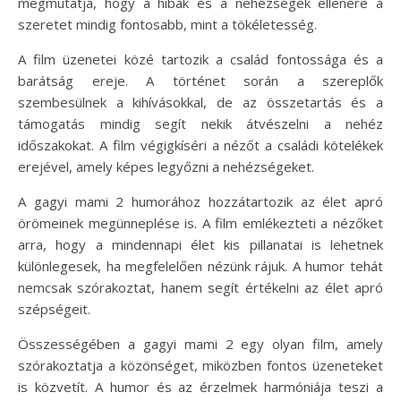
megmutatja, hogy a hibák és a nehézségek ellenére a
szeretet mindig fontosabb, mint a tökéletesség.
A film üzenetei közé tartozik a család fontossága és a
barátság ereje. A történet során a szereplők
szembesülnek a kihívásokkal, de az összetartás és a
támogatás mindig segít nekik átvészelni a nehéz
időszakokat. A film végigkíséri a nézőt a családi kötelékek
erejével, amely képes legyőzni a nehézségeket.
A gagyi mami 2 humorához hozzátartozik az élet apró
örömeinek megünneplése is. A film emlékezteti a nézőket
arra, hogy a mindennapi élet kis pillanatai is lehetnek
különlegesek, ha megfelelően nézünk rájuk. A humor tehát
nemcsak szórakoztat, hanem segít értékelni az élet apró
szépségeit.
Összességében a gagyi mami 2 egy olyan film, amely
szórakoztatja a közönséget, miközben fontos üzeneteket
is közvetít. A humor és az érzelmek harmóniája teszi a