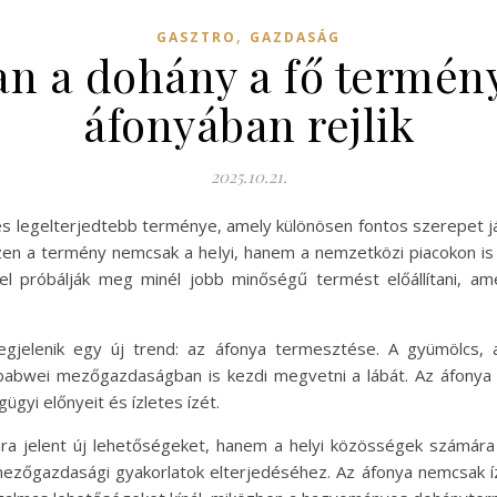
,
GASZTRO
GAZDASÁG
 a dohány a fő termény,
áfonyában rejlik
2025.10.21.
s legelterjedtebb terménye, amely különösen fontos szerepet 
zen a termény nemcsak a helyi, hanem a nemzetközi piacokon i
l próbálják meg minél jobb minőségű termést előállítani, am
gjelenik egy új trend: az áfonya termesztése. A gyümölcs, 
abwei mezőgazdaságban is kezdi megvetni a lábát. Az áfonya ir
gyi előnyeit és ízletes ízét.
a jelent új lehetőségeket, hanem a helyi közösségek számára
ezőgazdasági gyakorlatok elterjedéséhez. Az áfonya nemcsak ízl