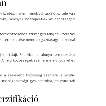
an
zletes, hanem rendkívül tápláló is, tele van
stokkal, amelyek hozzájárulnak az egészséges
termesztéséhez szükséges talaj és vízellátás
onya termesztése nemcsak gazdasági haszonnal
ják a talajt. Ezenkívül az áfonya termesztése
 A helyi közösségek számára is előnyös lehet
m a szélesebb közösség számára is pozitív
ó mezőgazdasági gyakorlatokra, és nyitottak
rzifikáció