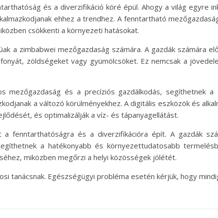
hatóság és a diverzifikáció köré épül. Ahogy a világ egyre ink
lkalmazkodjanak ehhez a trendhez. A fenntartható mezőgazdaság
iközben csökkenti a környezeti hatásokat.
sságúak a zimbabwei mezőgazdaság számára. A gazdák számára e
fonyát, zöldségeket vagy gyümölcsöket. Ez nemcsak a jövedelem 
kos mezőgazdaság és a precíziós gazdálkodás, segíthetnek a
mazkodjanak a változó körülményekhez. A digitális eszközök és a
ődését, és optimalizálják a víz- és tápanyagellátást.
fenntarthatóságra és a diverzifikációra épít. A gazdák szá
 segíthetnek a hatékonyabb és környezettudatosabb termelésb
séhez, miközben megőrzi a helyi közösségek jólétét.
osi tanácsnak. Egészségügyi probléma esetén kérjük, hogy mindig