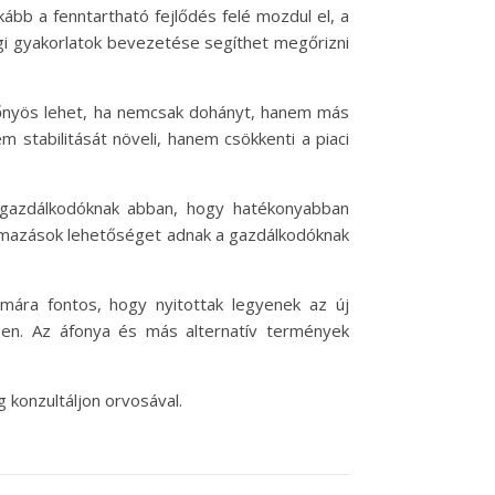
ább a fenntartható fejlődés felé mozdul el, a
i gyakorlatok bevezetése segíthet megőrizni
lőnyös lehet, ha nemcsak dohányt, hanem más
stabilitását növeli, hanem csökkenti a piaci
 gazdálkodóknak abban, hogy hatékonyabban
lkalmazások lehetőséget adnak a gazdálkodóknak
mára fontos, hogy nyitottak legyenek az új
en. Az áfonya és más alternatív termények
 konzultáljon orvosával.