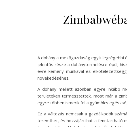
Zimbabwéban
A dohány a mezőgazdaság egyik legrégebbi é
jelentős része a dohánytermelésre épül, his
évre kemény munkával és elkötelezettségge
növekedéséhez.
A dohány mellett azonban egyre inkább me
területeken termesztettek, most már a zimb
egyre többen ismerik fel a gyümölcs egészségü
Ez a változás nemcsak a gazdálkodók számár
teremthet, és hozzájárulhat a fenntartható m