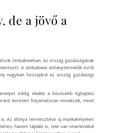
 de a jövő a
játszik Zimbabwéban. Az ország gazdaságának
s keresett. A zimbabwei dohánytermelők évről
ely nagyban hozzájárul az ország gazdasági
amelyet eddig inkább a hűvösebb éghajlatú
ánti kereslet folyamatosan növekszik, mivel
 is. Az áfonya termesztése új munkahelyeket
etes, hanem tápláló is, tele van vitaminokkal