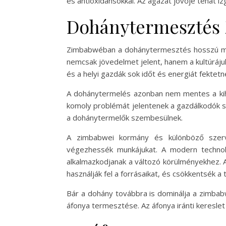
és antioxidánsokkal. Az ágazat jövője tehát
Dohánytermesztés 
Zimbabwéban a dohánytermesztés hosszú múl
nemcsak jövedelmet jelent, hanem a kultúráj
és a helyi gazdák sok időt és energiát fektet
A dohánytermelés azonban nem mentes a kihív
komoly problémát jelentenek a gazdálkodók sz
a dohánytermelők szembesülnek.
A zimbabwei kormány és különböző szerv
végezhessék munkájukat. A modern technol
alkalmazkodjanak a változó körülményekhez. 
használják fel a forrásaikat, és csökkentsék a 
Bár a dohány továbbra is dominálja a zimbab
áfonya termesztése. Az áfonya iránti keresle