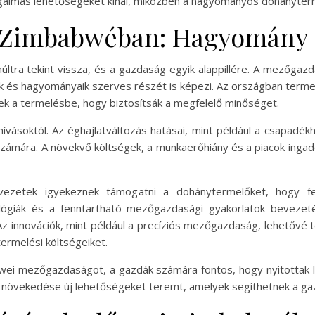
 izgalmas lehetőségeket kínál, miközben a hagyományos dohányte
Zimbabwéban: Hagyomány é
tra tekint vissza, és a gazdaság egyik alappillére. A mezőga
uk és hagyományaik szerves részét is képezi. Az országban terme
nek a termelésbe, hogy biztosítsák a megfelelő minőséget.
ásoktól. Az éghajlatváltozás hatásai, mint például a csapadékh
ámára. A növekvő költségek, a munkaerőhiány és a piacok ingado
ezetek igyekeznek támogatni a dohánytermelőket, hogy 
ógiák és a fenntartható mezőgazdasági gyakorlatok bevezet
Az innovációk, mint például a precíziós mezőgazdaság, lehetővé
termelési költségeiket.
wei mezőgazdaságot, a gazdák számára fontos, hogy nyitottak l
t növekedése új lehetőségeket teremt, amelyek segíthetnek a gaz