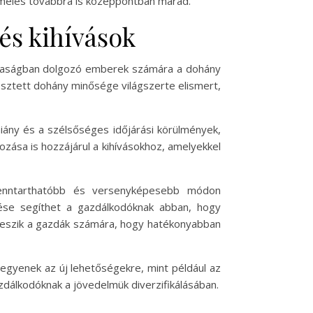
rmelés továbbra is középpontban marad.
s kihívások
zdaságban dolgozó emberek számára a dohány
sztett dohány minősége világszerte elismert,
iány és a szélsőséges időjárási körülmények,
zása is hozzájárul a kihívásokhoz, amelyekkel
fenntarthatóbb és versenyképesebb módon
ése segíthet a gazdálkodóknak abban, hogy
 teszik a gazdák számára, hogy hatékonyabban
egyenek az új lehetőségekre, mint például az
dálkodóknak a jövedelmük diverzifikálásában.