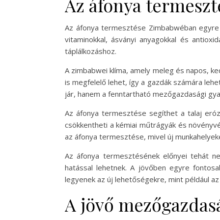
Az áfonya termesz
Az áfonya termesztése Zimbabwéban egyre nép
vitaminokkal, ásványi anyagokkal és antioxi
táplálkozáshoz.
A zimbabwei klíma, amely meleg és napos, ke
is megfelelő lehet, így a gazdák számára le
jár, hanem a fenntartható mezőgazdasági gyak
Az áfonya termesztése segíthet a talaj erózi
csökkentheti a kémiai műtrágyák és növényvé
az áfonya termesztése, mivel új munkahelyeke
Az áfonya termesztésének előnyei tehát n
hatással lehetnek. A jövőben egyre fontosa
legyenek az új lehetőségekre, mint például a
A jövő mezőgazdasá