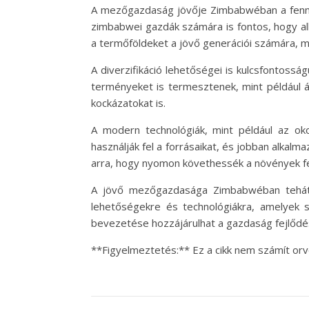
A mezőgazdaság jövője Zimbabwéban a fenntart
zimbabwei gazdák számára is fontos, hogy a
a termőföldeket a jövő generációi számára, m
A diverzifikáció lehetőségei is kulcsfonto
terményeket is termesztenek, mint például á
kockázatokat is.
A modern technológiák, mint például az o
használják fel a forrásaikat, és jobban alkal
arra, hogy nyomon követhessék a növények fejl
A jövő mezőgazdasága Zimbabwéban tehát a 
lehetőségekre és technológiákra, amelyek
bevezetése hozzájárulhat a gazdaság fejlődé
**Figyelmeztetés:** Ez a cikk nem számít orv