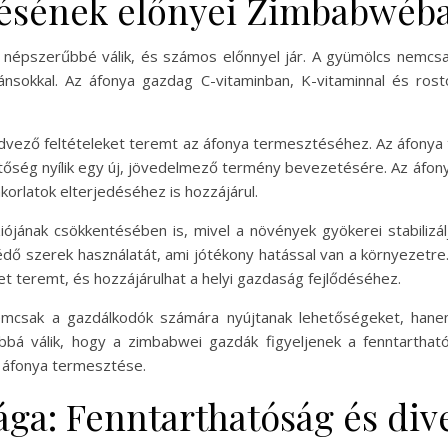
tésének előnyei Zimbabwéb
szerűbbé válik, és számos előnnyel jár. A gyümölcs nemcsak í
dánsokkal. Az áfonya gazdag C-vitaminban, K-vitaminnal és ro
dvező feltételeket teremt az áfonya termesztéséhez. Az áfonya 
hetőség nyílik egy új, jövedelmező termény bevezetésére. Az áf
orlatok elterjedéséhez is hozzájárul.
ójának csökkentésében is, mivel a növények gyökerei stabilizál
dő szerek használatát, ami jótékony hatással van a környezetre.
t teremt, és hozzájárulhat a helyi gazdaság fejlődéséhez.
emcsak a gazdálkodók számára nyújtanak lehetőségeket, hane
bbá válik, hogy a zimbabwei gazdák figyeljenek a fenntarthat
z áfonya termesztése.
ga: Fenntarthatóság és dive