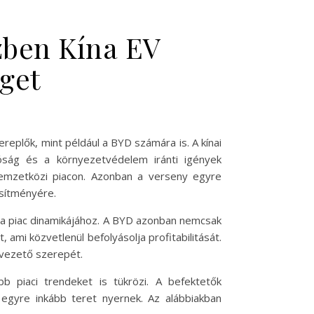
zben Kína EV
éget
eplők, mint például a BYD számára is. A kínai
óság és a környezetvédelem iránti igények
nemzetközi piacon. Azonban a verseny egyre
esítményére.
k a piac dinamikájához. A BYD azonban nemcsak
, ami közvetlenül befolyásolja profitabilitását.
 vezető szerepét.
 piaci trendeket is tükrözi. A befektetők
 egyre inkább teret nyernek. Az alábbiakban