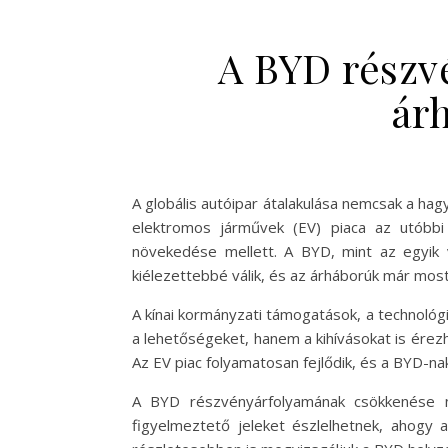
A BYD részv
árh
A globális autóipar átalakulása nemcsak a ha
elektromos járművek (EV) piaca az utóbbi
növekedése mellett. A BYD, mint az egyik 
kiélezettebbé válik, és az árháborúk már most
A kínai kormányzati támogatások, a technológ
a lehetőségeket, hanem a kihívásokat is érezhet
Az EV piac folyamatosan fejlődik, és a BYD-na
A BYD részvényárfolyamának csökkenése ne
figyelmeztető jeleket észlelhetnek, ahogy 