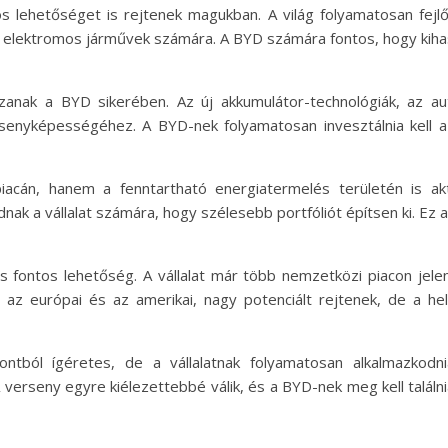
s lehetőséget is rejtenek magukban. A világ folyamatosan fejlő
 elektromos járművek számára. A BYD számára fontos, hogy kihas
szanak a BYD sikerében. Az új akkumulátor-technológiák, az a
ersenyképességéhez. A BYD-nek folyamatosan invesztálnia kell a
án, hanem a fenntartható energiatermelés területén is aktí
ak a vállalat számára, hogy szélesebb portfóliót építsen ki. Ez a
 fontos lehetőség. A vállalat már több nemzetközi piacon jele
ul az európai és az amerikai, nagy potenciált rejtenek, de a he
ól ígéretes, de a vállalatnak folyamatosan alkalmazkodnia
A verseny egyre kiélezettebbé válik, és a BYD-nek meg kell talá