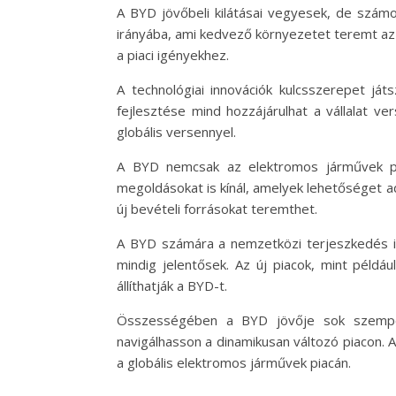
A BYD jövőbeli kilátásai vegyesek, de számo
irányába, ami kedvező környezetet teremt az
a piaci igényekhez.
A technológiai innovációk kulcsszerepet ját
fejlesztése mind hozzájárulhat a vállalat v
globális versennyel.
A BYD nemcsak az elektromos járművek piac
megoldásokat is kínál, amelyek lehetőséget adn
új bevételi forrásokat teremthet.
A BYD számára a nemzetközi terjeszkedés is
mindig jelentősek. Az új piacok, mint példá
állíthatják a BYD-t.
Összességében a BYD jövője sok szempontb
navigálhasson a dinamikusan változó piacon. 
a globális elektromos járművek piacán.