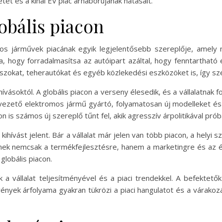
ét és a kínai EV piac árháborújának hatásait.
obális piacon
os járművek piacának egyik legjelentősebb szereplője, amely
ja, hogy forradalmasítsa az autóipart azáltal, hogy fenntartha
zokat, teherautókat és egyéb közlekedési eszközöket is, így szél
októl. A globális piacon a verseny élesedik, és a vállalatnak fo
piacvezető elektromos jármű gyártó, folyamatosan új modelleket é
n is számos új szereplő tűnt fel, akik agresszív árpolitikával pró
hívást jelent. Bár a vállalat már jelen van több piacon, a helyi 
ek nemcsak a termékfejlesztésre, hanem a marketingre és az ért
lobális piacon.
a vállalat teljesítményével és a piaci trendekkel. A befektetők
vények árfolyama gyakran tükrözi a piaci hangulatot és a várako