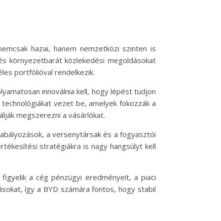
 nemcsak hazai, hanem nemzetközi szinten is
tó és környezetbarát közlekedési megoldásokat
es portfólióval rendelkezik.
lyamatosan innoválnia kell, hogy lépést tudjon
s technológiákat vezet be, amelyek fokozzák a
bálják megszerezni a vásárlókat.
szabályozások, a versenytársak és a fogyasztói
ékesítési stratégiákra is nagy hangsúlyt kell
 figyelik a cég pénzügyi eredményeit, a piaci
zásokat, így a BYD számára fontos, hogy stabil