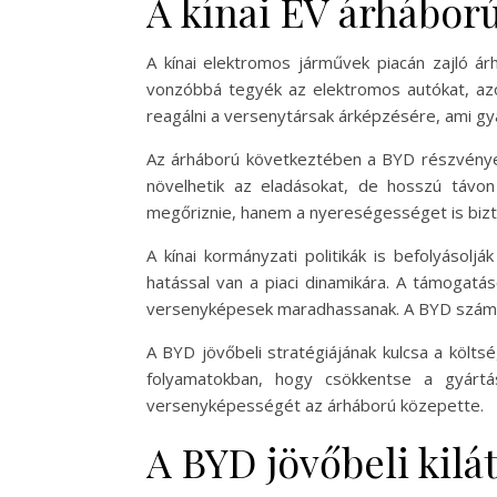
A kínai EV árháború
A kínai elektromos járművek piacán zajló ár
vonzóbbá tegyék az elektromos autókat, azon
reagálni a versenytársak árképzésére, ami g
Az árháború következtében a BYD részvényei
növelhetik az eladásokat, de hosszú távo
megőriznie, hanem a nyereségességet is biztos
A kínai kormányzati politikák is befolyásol
hatással van a piaci dinamikára. A támogatá
versenyképesek maradhassanak. A BYD számára
A BYD jövőbeli stratégiájának kulcsa a költs
folyamatokban, hogy csökkentse a gyárt
versenyképességét az árháború közepette.
A BYD jövőbeli kilá