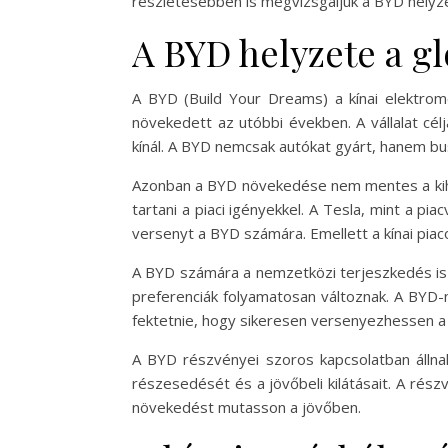
részletesebben is megvizsgáljuk a BYD helyzet
A BYD helyzete a gl
A BYD (Build Your Dreams) a kínai elektrom
növekedett az utóbbi években. A vállalat cél
kínál. A BYD nemcsak autókat gyárt, hanem bus
Azonban a BYD növekedése nem mentes a kihívás
tartani a piaci igényekkel. A Tesla, mint a 
versenyt a BYD számára. Emellett a kínai piaco
A BYD számára a nemzetközi terjeszkedés is ki
preferenciák folyamatosan változnak. A BYD-n
fektetnie, hogy sikeresen versenyezhessen a g
A BYD részvényei szoros kapcsolatban állnak 
részesedését és a jövőbeli kilátásait. A rész
növekedést mutasson a jövőben.