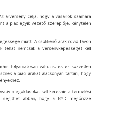
 Az árverseny célja, hogy a vásárlók számára
nt a piac egyik vezető szereplője, kénytelen
égessége miatt. A csökkenő árak rövid távon
ek tehát nemcsak a versenyképességet kell
iránt folyamatosan változik, és ez közvetlen
znek a piaci árakat alacsonyan tartani, hogy
ményekhez.
ovatív megoldásokat kell keresnie a termelési
Ez segíthet abban, hogy a BYD megőrizze