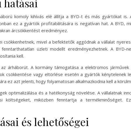
 hatásai
háború komoly kihívás elé állítja a BYD-t és más gyártókat is.
ban ez a gyártók profitabilitására is negatívan hat. A BYD, mi
yakran árcsökkentést eredményez.
 csökkenhetnek, mivel a befektetők aggódnak a vállalat nyeres
n fenntarthatatlan üzleti modellt eredményezhetnek. A BYD-n
ítania kell.
ják az árháborút. A kormány támogatása a elektromos járművek 
sok csökkentése vagy eltörlése esetén a gyártók kénytelenek les
 ez azt jelenti, hogy folyamatosan alkalmazkodnia kell a körül
égek optimalizálása és a hatékonyság növelése. A vállalatnak inn
ási költségeket, miközben fenntartja a termékminőséget. 
tásai és lehetőségei