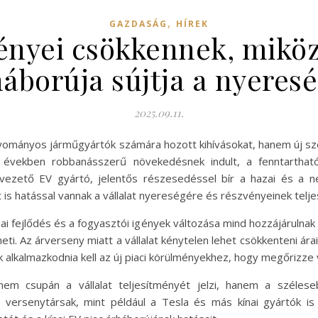
,
GAZDASÁG
HÍREK
ényei csökkennek, mikö
áborúja sújtja a nyeres
2025.09.11.
gyományos járműgyártók számára hozott kihívásokat, hanem új szer
 években robbanásszerű növekedésnek indult, a fenntarthat
vezető EV gyártó, jelentős részesedéssel bír a hazai és a 
 is hatással vannak a vállalat nyereségére és részvényeinek telj
iai fejlődés és a fogyasztói igények változása mind hozzájárulna
i. Az árverseny miatt a vállalat kénytelen lehet csökkenteni árait
k alkalmazkodnia kell az új piaci körülményekhez, hogy megőrizze
m csupán a vállalat teljesítményét jelzi, hanem a szélesebb
a versenytársak, mint például a Tesla és más kínai gyártók is