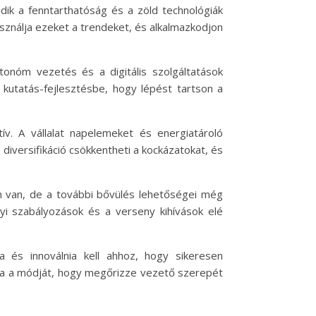
dik a fenntarthatóság és a zöld technológiák
ználja ezeket a trendeket, és alkalmazkodjon
utonóm vezetés és a digitális szolgáltatások
 kutatás-fejlesztésbe, hogy lépést tartson a
v. A vállalat napelemeket és energiatároló
 diversifikáció csökkentheti a kockázatokat, és
n van, de a további bővülés lehetőségei még
lyi szabályozások és a verseny kihívások elé
 és innoválnia kell ahhoz, hogy sikeresen
lnia a módját, hogy megőrizze vezető szerepét