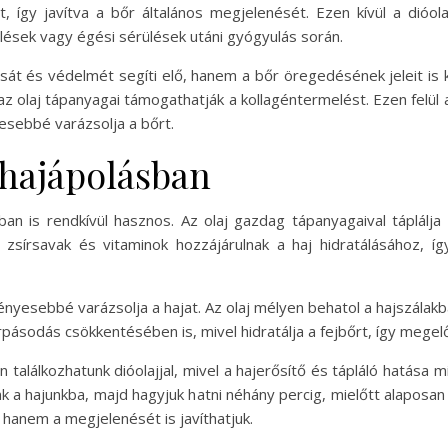
át, így javítva a bőr általános megjelenését. Ezen kívül a dió
lések vagy égési sérülések utáni gyógyulás során.
sát és védelmét segíti elő, hanem a bőr öregedésének jeleit is 
az olaj tápanyagai támogathatják a kollagéntermelést. Ezen felül 
esebbé varázsolja a bőrt.
 hajápolásban
n is rendkívül hasznos. Az olaj gazdag tápanyagaival táplálja 
ató zsírsavak és vitaminok hozzájárulnak a haj hidratálásához, 
nyesebbé varázsolja a hajat. Az olaj mélyen behatol a hajszálakb
rpásodás csökkentésében is, mivel hidratálja a fejbőrt, így megelő
találkozhatunk dióolajjal, mivel a hajerősítő és tápláló hatása mi
 a hajunkba, majd hagyjuk hatni néhány percig, mielőtt alaposa
hanem a megjelenését is javíthatjuk.