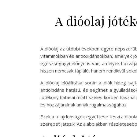
A dióolaj jóté
A dióolaj az utóbbi években egyre népszer
vitaminokban és antioxidánsokban, amelyek jó
egészségügyi előnye is van, amelyek hozzájár
hiszen nemcsak tápláló, hanem rendkívül sokold
A dióolaj előállítása során a diók hideg sa
antioxidáns hatású, és segíthet a gyulladás
jótékony hatásai miatt széles körben használjá
és hozzájárulnak annak rugalmasságához.
Ezek a tulajdonságok együttese teszi a dióo
szerepet játszik. Az alábbiakban részletesebb