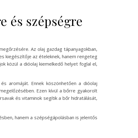
re és szépségre
megőrzésére. Az olaj gazdag tápanyagokban,
tes kiegészítője az ételeknek, hanem rengeteg
 közül a dióolaj kiemelkedő helyet foglal el,
it és aromáját. Ennek köszönhetően a dióolaj
 megelőzésében. Ezen kívül a bőrre gyakorolt
rsavak és vitaminok segítik a bőr hidratálását,
zésben, hanem a szépségápolásban is jelentős