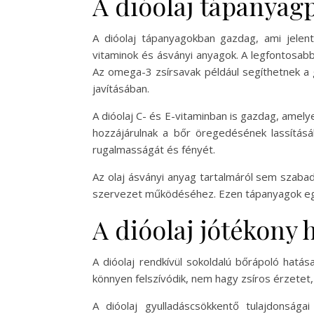
A dióolaj tápanyagp
A dióolaj tápanyagokban gazdag, ami jelent
vitaminok és ásványi anyagok. A legfontosab
Az omega-3 zsírsavak például segíthetnek a 
javításában.
A dióolaj C- és E-vitaminban is gazdag, amely
hozzájárulnak a bőr öregedésének lassításá
rugalmasságát és fényét.
Az olaj ásványi anyag tartalmáról sem szaba
szervezet működéséhez. Ezen tápanyagok együt
A dióolaj jótékony 
A dióolaj rendkívül sokoldalú bőrápoló hatás
könnyen felszívódik, nem hagy zsíros érzetet,
A dióolaj gyulladáscsökkentő tulajdonság