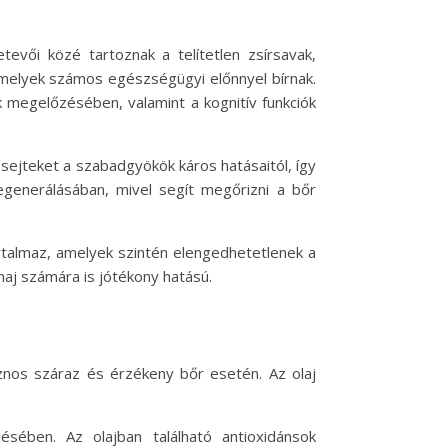
evői közé tartoznak a telítetlen zsírsavak,
amelyek számos egészségügyi előnnyel bírnak.
 megelőzésében, valamint a kognitív funkciók
 sejteket a szabadgyökök káros hatásaitól, így
egenerálásában, mivel segít megőrizni a bőr
rtalmaz, amelyek szintén elengedhetetlenek a
aj számára is jótékony hatású.
asznos száraz és érzékeny bőr esetén. Az olaj
sében. Az olajban található antioxidánsok