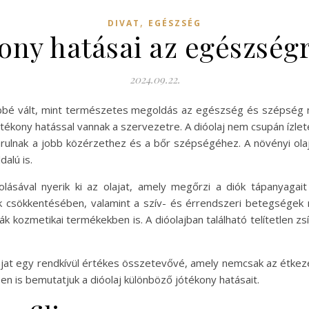
,
DIVAT
EGÉSZSÉG
kony hatásai az egészség
2024.09.22.
űbbé vált, mint természetes megoldás az egészség és szépség 
tékony hatással vannak a szervezetre. A dióolaj nem csupán ízle
ulnak a jobb közérzethez és a bőr szépségéhez. A növényi olajok
alú is.
jtolásával nyerik ki az olajat, amely megőrzi a diók tápanyaga
ok csökkentésében, valamint a szív- és érrendszeri betegségek
k kozmetikai termékekben is. A dióolajban található telítetlen zsí
lajat egy rendkívül értékes összetevővé, amely nemcsak az étke
en is bemutatjuk a dióolaj különböző jótékony hatásait.