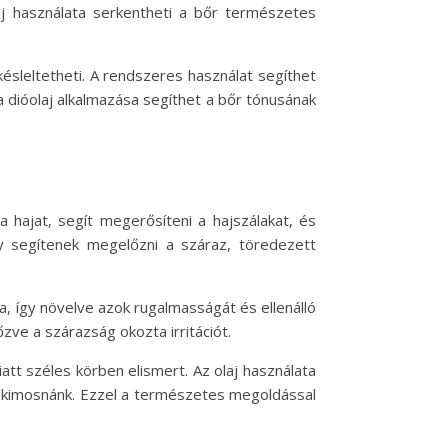
olaj használata serkentheti a bőr természetes
késleltetheti. A rendszeres használat segíthet
a dióolaj alkalmazása segíthet a bőr tónusának
a hajat, segít megerősíteni a hajszálakat, és
így segítenek megelőzni a száraz, töredezett
a, így növelve azok rugalmasságát és ellenálló
zve a szárazság okozta irritációt.
att széles körben elismert. Az olaj használata
n kimosnánk. Ezzel a természetes megoldással