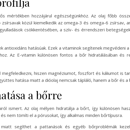
rofilja
ős mértékben hozzájárul egészségünkhöz. Az olaj főbb összet
b zsírsavak közül kiemelkedik az omega-3 és omega-6 zsírsav, 
gyulladások csökkentésében, a szív- és érrendszeri betegségek
ek antioxidáns hatásúak. Ezek a vitaminok segítenek megvédeni a
hoz. Az E-vitamin különösen fontos a bőr hidratálásában és r
d megfeledkezni, hiszen magnéziumot, foszfort és káliumot is ta
tes hatása miatt a dióolaj nemcsak tápláló, hanem a bőr és a h
hatása a bőrre
airól ismert. Az olaj mélyen hidratálja a bőrt, így különösen h
 és nem tömíti el a pórusokat, így alkalmas minden bőrtípusra.
ai miatt segíthet a pattanások és egyéb bőrproblémák kezelé