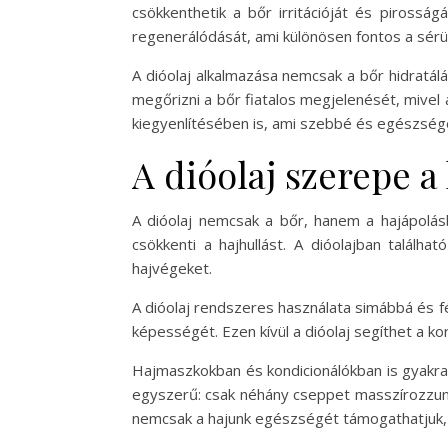
csökkenthetik a bőr irritációját és pirosság
regenerálódását, ami különösen fontos a sérü
A dióolaj alkalmazása nemcsak a bőr hidratálá
megőrizni a bőr fiatalos megjelenését, mivel 
kiegyenlítésében is, ami szebbé és egészség
A dióolaj szerepe a
A dióolaj nemcsak a bőr, hanem a hajápolásba
csökkenti a hajhullást. A dióolajban találh
hajvégeket.
A dióolaj rendszeres használata simábbá és fé
képességét. Ezen kívül a dióolaj segíthet a ko
Hajmaszkokban és kondicionálókban is gyakran 
egyszerű: csak néhány cseppet masszírozzunk
nemcsak a hajunk egészségét támogathatjuk, 