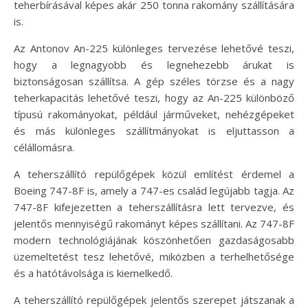
teherbírásával képes akár 250 tonna rakomány szállítására
is.
Az Antonov An-225 különleges tervezése lehetővé teszi,
hogy a legnagyobb és legnehezebb árukat is
biztonságosan szállítsa. A gép széles törzse és a nagy
teherkapacitás lehetővé teszi, hogy az An-225 különböző
típusú rakományokat, például járműveket, nehézgépeket
és más különleges szállítmányokat is eljuttasson a
célállomásra.
A teherszállító repülőgépek közül említést érdemel a
Boeing 747-8F is, amely a 747-es család legújabb tagja. Az
747-8F kifejezetten a teherszállításra lett tervezve, és
jelentős mennyiségű rakományt képes szállítani. Az 747-8F
modern technológiájának köszönhetően gazdaságosabb
üzemeltetést tesz lehetővé, miközben a terhelhetősége
és a hatótávolsága is kiemelkedő.
A teherszállító repülőgépek jelentős szerepet játszanak a