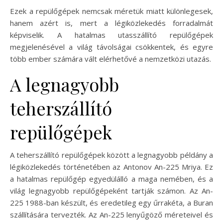
Ezek a repülőgépek nemcsak méretük miatt különlegesek,
hanem azért is, mert a légiközlekedés forradalmát
képviselik. A hatalmas utasszállító repülőgépek
megjelenésével a világ távolságai csökkentek, és egyre
több ember számára vált elérhetővé a nemzetközi utazás.
A legnagyobb
teherszállító
repülőgépek
A teherszállító repülőgépek között a legnagyobb példány a
légiközlekedés történetében az Antonov An-225 Mriya. Ez
a hatalmas repülőgép egyedülálló a maga nemében, és a
világ legnagyobb repülőgépeként tartják számon. Az An-
225 1988-ban készült, és eredetileg egy űrrakéta, a Buran
szállítására tervezték. Az An-225 lenyűgöző méreteivel és