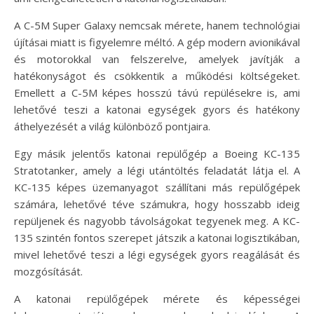
A C-5M Super Galaxy nemcsak mérete, hanem technológiai
újításai miatt is figyelemre méltó. A gép modern avionikával
és motorokkal van felszerelve, amelyek javítják a
hatékonyságot és csökkentik a működési költségeket.
Emellett a C-5M képes hosszú távú repülésekre is, ami
lehetővé teszi a katonai egységek gyors és hatékony
áthelyezését a világ különböző pontjaira.
Egy másik jelentős katonai repülőgép a Boeing KC-135
Stratotanker, amely a légi utántöltés feladatát látja el. A
KC-135 képes üzemanyagot szállítani más repülőgépek
számára, lehetővé téve számukra, hogy hosszabb ideig
repüljenek és nagyobb távolságokat tegyenek meg. A KC-
135 szintén fontos szerepet játszik a katonai logisztikában,
mivel lehetővé teszi a légi egységek gyors reagálását és
mozgósítását.
A katonai repülőgépek mérete és képességei