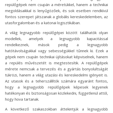
repülőgépek nem csupán a méretükkel, hanem a technikai
megoldásaikkal is lenyűgözőek, és sok esetben rendkívül
fontos szerepet játszanak a globális kereskedelemben, az
utasforgalomban és a katonai logisztikában.
A világ legnagyobb repülőgépei között találhatók olyan
modellek, amelyek a legnagyobb kapacitással
rendelkeznek, mások pedig a legnagyobb
hatótávolságukkal vagy sebességükkel tűnnek ki. Ezek a
gépek nem csupán technikai újításokat képviselnek, hanem
a repülés művészetét is megtestesítik. A repülőgépek
mérete nemcsak a tervezés és a gyártás bonyolultságát
tükrözi, hanem a világ utazási és kereskedelmi igényeit is.
Az utasok és a teherszállítók számára egyaránt fontos,
hogy a legnagyobb repülőgépek képesek legyenek
hatékonyan és biztonságosan közlekedni, függetlenül attól,
hogy hova tartanak.
A következő szakaszokban áttekintjük a legnagyobb