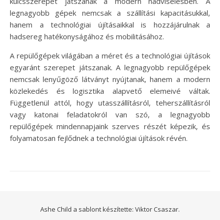
kulcsszerepet játszanak a modern hadviselésben. A
legnagyobb gépek nemcsak a szállítási kapacitásukkal,
hanem a technológiai újításaikkal is hozzájárulnak a
hadsereg hatékonyságához és mobilitásához.
A repülőgépek világában a méret és a technológiai újítások
egyaránt szerepet játszanak. A legnagyobb repülőgépek
nemcsak lenyűgöző látványt nyújtanak, hanem a modern
közlekedés és logisztika alapvető elemeivé váltak.
Függetlenül attól, hogy utasszállításról, teherszállításról
vagy katonai feladatokról van szó, a legnagyobb
repülőgépek mindennapjaink szerves részét képezik, és
folyamatosan fejlődnek a technológiai újítások révén.
Ashe Child a sablont készítette:
Viktor Csaszar.