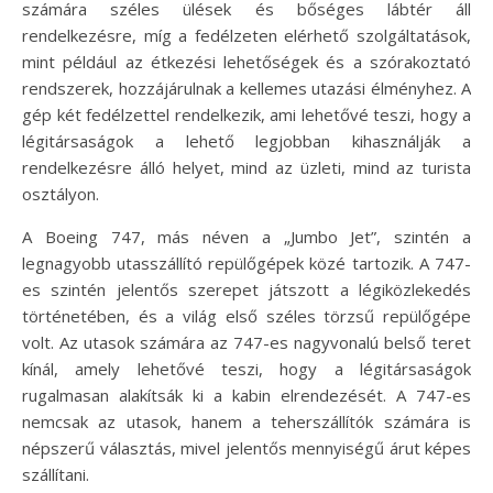
számára széles ülések és bőséges lábtér áll
rendelkezésre, míg a fedélzeten elérhető szolgáltatások,
mint például az étkezési lehetőségek és a szórakoztató
rendszerek, hozzájárulnak a kellemes utazási élményhez. A
gép két fedélzettel rendelkezik, ami lehetővé teszi, hogy a
légitársaságok a lehető legjobban kihasználják a
rendelkezésre álló helyet, mind az üzleti, mind az turista
osztályon.
A Boeing 747, más néven a „Jumbo Jet”, szintén a
legnagyobb utasszállító repülőgépek közé tartozik. A 747-
es szintén jelentős szerepet játszott a légiközlekedés
történetében, és a világ első széles törzsű repülőgépe
volt. Az utasok számára az 747-es nagyvonalú belső teret
kínál, amely lehetővé teszi, hogy a légitársaságok
rugalmasan alakítsák ki a kabin elrendezését. A 747-es
nemcsak az utasok, hanem a teherszállítók számára is
népszerű választás, mivel jelentős mennyiségű árut képes
szállítani.