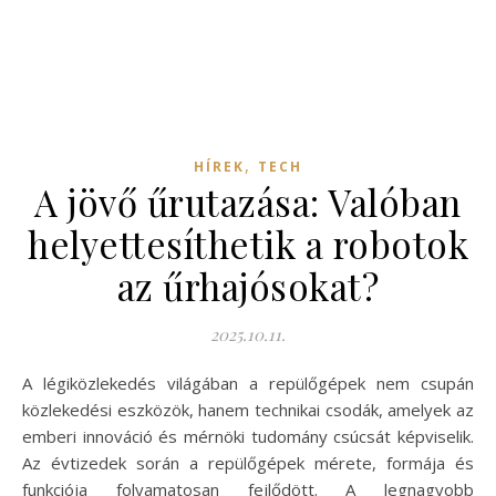
,
HÍREK
TECH
A jövő űrutazása: Valóban
helyettesíthetik a robotok
az űrhajósokat?
2025.10.11.
A légiközlekedés világában a repülőgépek nem csupán
közlekedési eszközök, hanem technikai csodák, amelyek az
emberi innováció és mérnöki tudomány csúcsát képviselik.
Az évtizedek során a repülőgépek mérete, formája és
funkciója folyamatosan fejlődött. A legnagyobb