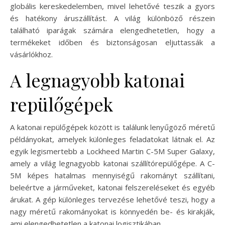
globális kereskedelemben, mivel lehetővé teszik a gyors
és hatékony áruszállítást. A világ különböző részein
található iparágak számára elengedhetetlen, hogy a
termékeket időben és biztonságosan eljuttassák a
vásárlókhoz.
A legnagyobb katonai
repülőgépek
A katonai repülőgépek között is találunk lenyűgöző méretű
példányokat, amelyek különleges feladatokat látnak el. Az
egyik legismertebb a Lockheed Martin C-5M Super Galaxy,
amely a világ legnagyobb katonai szállítórepülőgépe. A C-
5M képes hatalmas mennyiségű rakományt szállítani,
beleértve a járműveket, katonai felszereléseket és egyéb
árukat. A gép különleges tervezése lehetővé teszi, hogy a
nagy méretű rakományokat is könnyedén be- és kirakják,
ami elengedhetetlen a katonai logisztikában.