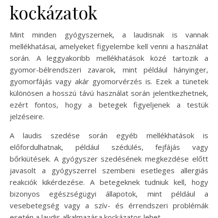
kockázatok
Mint minden gyógyszernek, a laudisnak is vannak
mellékhatásai, amelyeket figyelembe kell venni a használat
során. A leggyakoribb mellékhatások közé tartozik a
gyomor-bélrendszeri zavarok, mint például hányinger,
gyomorfájás vagy akár gyomorvérzés is. Ezek a tünetek
különösen a hosszú távú használat során jelentkezhetnek,
ezért fontos, hogy a betegek figyeljenek a testük
jelzéseire.
A laudis szedése során egyéb mellékhatások is
előfordulhatnak, például szédülés, fejfájás vagy
bőrkiütések. A gyógyszer szedésének megkezdése előtt
javasolt a gyógyszerrel szembeni esetleges allergiás
reakciók kikérdezése. A betegeknek tudniuk kell, hogy
bizonyos egészségügyi állapotok, mint például a
vesebetegség vagy a szív- és érrendszeri problémák
esetén a laudis alkalmazása kockázatos lehet.