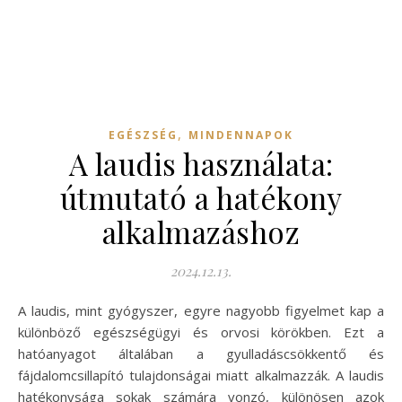
,
EGÉSZSÉG
MINDENNAPOK
A laudis használata:
útmutató a hatékony
alkalmazáshoz
2024.12.13.
A laudis, mint gyógyszer, egyre nagyobb figyelmet kap a
különböző egészségügyi és orvosi körökben. Ezt a
hatóanyagot általában a gyulladáscsökkentő és
fájdalomcsillapító tulajdonságai miatt alkalmazzák. A laudis
hatékonysága sokak számára vonzó, különösen azok