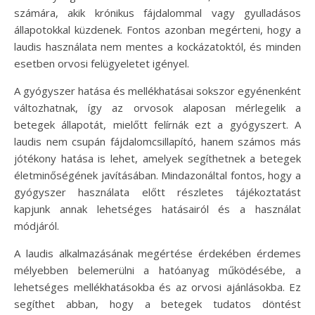
számára, akik krónikus fájdalommal vagy gyulladásos
állapotokkal küzdenek. Fontos azonban megérteni, hogy a
laudis használata nem mentes a kockázatoktól, és minden
esetben orvosi felügyeletet igényel.
A gyógyszer hatása és mellékhatásai sokszor egyénenként
változhatnak, így az orvosok alaposan mérlegelik a
betegek állapotát, mielőtt felírnák ezt a gyógyszert. A
laudis nem csupán fájdalomcsillapító, hanem számos más
jótékony hatása is lehet, amelyek segíthetnek a betegek
életminőségének javításában. Mindazonáltal fontos, hogy a
gyógyszer használata előtt részletes tájékoztatást
kapjunk annak lehetséges hatásairól és a használat
módjáról.
A laudis alkalmazásának megértése érdekében érdemes
mélyebben belemerülni a hatóanyag működésébe, a
lehetséges mellékhatásokba és az orvosi ajánlásokba. Ez
segíthet abban, hogy a betegek tudatos döntést