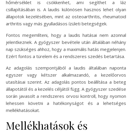
hőmérséklet is csökkenhet, ami segíthet a láz
csillapításában is. A laudis különösen hasznos lehet olyan
állapotok kezelésében, mint az osteoarthritis, rheumatoid
arthritis vagy más gyulladásos ízületi betegségek.
Fontos megemlíteni, hogy a laudis hatásai nem azonnal
jelentkeznek. A gyógyszer bevétele után általában néhány
nap szükséges ahhoz, hogy a maximális hatás megjelenjen.
Ezért fontos a türelem és a rendszeres szedés betartása.
Az adagolás szempontjából a laudis általában naponta
egyszer vagy kétszer alkalmazandó, a kezelőorvos
utasításai szerint. Az adagolás pontos beállítása a beteg
állapotától és a kezelés céljától függ. A gyógyszer szedése
során javasolt a rendszeres orvosi kontroll, hogy nyomon
lehessen követni a hatékonyságot és a lehetséges
mellékhatásokat.
Mellékhatások és