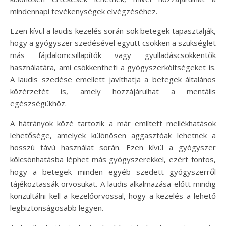
mindennapi tevékenységek elvégzéséhez.
Ezen kívül a laudis kezelés során sok betegek tapasztalják,
hogy a gyógyszer szedésével együtt csökken a szükséglet
más fájdalomcsillapítók vagy gyulladáscsökkentők
használatára, ami csökkentheti a gyógyszerköltségeket is.
A laudis szedése emellett javíthatja a betegek általános
közérzetét is, amely hozzájárulhat a mentális
egészségükhöz.
A hátrányok közé tartozik a már említett mellékhatások
lehetősége, amelyek különösen aggasztóak lehetnek a
hosszú távú használat során. Ezen kívül a gyógyszer
kölcsönhatásba léphet más gyógyszerekkel, ezért fontos,
hogy a betegek minden egyéb szedett gyógyszerről
tájékoztassák orvosukat. A laudis alkalmazása előtt mindig
konzultálni kell a kezelőorvossal, hogy a kezelés a lehető
legbiztonságosabb legyen.