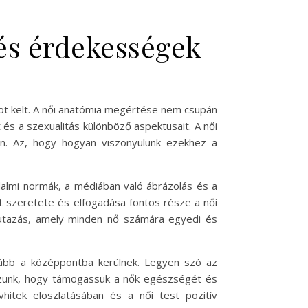
 és érdekességek
ágot kelt. A női anatómia megértése nem csupán
s a szexualitás különböző aspektusait. A női
ban. Az, hogy hogyan viszonyulunk ezekhez a
adalmi normák, a médiában való ábrázolás és a
t szeretete és elfogadása fontos része a női
 utazás, amely minden nő számára egyedi és
kább a középpontba kerülnek. Legyen szó az
kezünk, hogy támogassuk a nők egészségét és
vhitek eloszlatásában és a női test pozitív