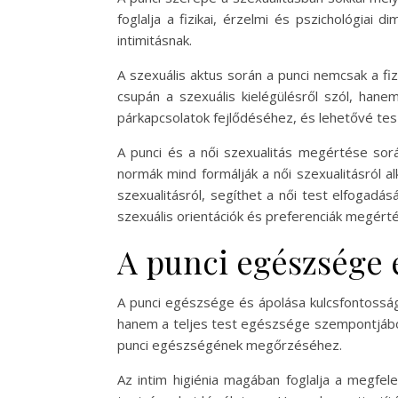
foglalja a fizikai, érzelmi és pszichológiai
intimitásnak.
A szexuális aktus során a punci nemcsak a fi
csupán a szexuális kielégülésről szól, hane
párkapcsolatok fejlődéséhez, és lehetővé tesz
A punci és a női szexualitás megértése sorá
normák mind formálják a női szexualitásról a
szexualitásról, segíthet a női test elfogadá
szexuális orientációk és preferenciák megér
A punci egészsége 
A punci egészsége és ápolása kulcsfontosság
hanem a teljes test egészsége szempontjából 
punci egészségének megőrzéséhez.
Az intim higiénia magában foglalja a megfel