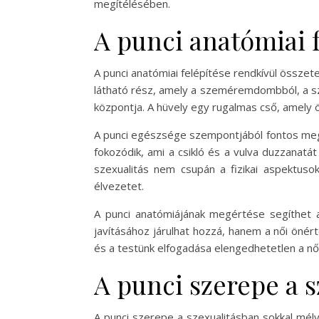
megítélésében.
A punci anatómiai f
A punci anatómiai felépítése rendkívül összetet
látható rész, amely a szeméremdombból, a sze
központja. A hüvely egy rugalmas cső, amely ö
A punci egészsége szempontjából fontos megé
fokozódik, ami a csikló és a vulva duzzanatá
szexualitás nem csupán a fizikai aspektusok
élvezetet.
A punci anatómiájának megértése segíthet a
javításához járulhat hozzá, hanem a női önér
és a testünk elfogadása elengedhetetlen a nő
A punci szerepe a 
A punci szerepe a szexualitásban sokkal mél