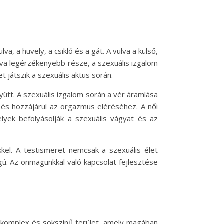
a, a hüvely, a csikló és a gát. A vulva a külső,
lva legérzékenyebb része, a szexuális izgalom
 játszik a szexuális aktus során.
tt. A szexuális izgalom során a vér áramlása
, és hozzájárul az orgazmus eléréséhez. A női
elyek befolyásolják a szexuális vágyat és az
kel. A testismeret nemcsak a szexuális élet
gú. Az önmagunkkal való kapcsolat fejlesztése
y komplex és sokszínű terület, amely magában