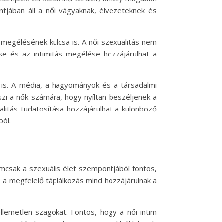
ontjában áll a női vágyaknak, élvezeteknek és
 megélésének kulcsa is. A női szexualitás nem
ése és az intimitás megélése hozzájárulhat a
t is. A média, a hagyományok és a társadalmi
szi a nők számára, hogy nyíltan beszéljenek a
alitás tudatosítása hozzájárulhat a különböző
ból.
mcsak a szexuális élet szempontjából fontos,
 a megfelelő táplálkozás mind hozzájárulnak a
llemetlen szagokat. Fontos, hogy a női intim