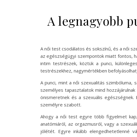
A legnagyobb pu
A női test csodálatos és sokszínű, és a női s
az egészségügyi szempontok miatt fontos, ha
intim testrészek, köztük a punci, különleg
testrészekhez, nagymértékben befolyásolhatj
A punci, mint a női szexualitás szimbóluma, 
személyes tapasztalatok mind hozzájárulnak 
önismeretnek és a szexuális egészségnek. 
személyre szabott.
Ahogy a női test egyre több figyelmet kap
anatómiáról, az orgazmusról, vagy a szexuá
jólétét. Egyre inkább elengedhetetlenné vá