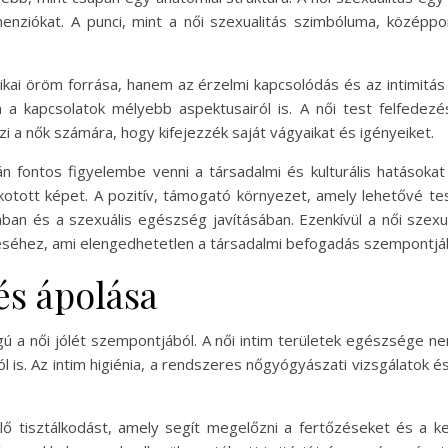
 dimenziókat. A punci, mint a női szexualitás szimbóluma, középp
zikai öröm forrása, hanem az érzelmi kapcsolódás és az intimitás
m a kapcsolatok mélyebb aspektusairól is. A női test felfedez
i a nők számára, hogy kifejezzék saját vágyaikat és igényeiket.
n fontos figyelembe venni a társadalmi és kulturális hatásoka
lkotott képet. A pozitív, támogató környezet, amely lehetővé te
sában és a szexuális egészség javításában. Ezenkívül a női szexu
téséhez, ami elengedhetetlen a társadalmi befogadás szempontjá
és ápolása
ú a női jólét szempontjából. A női intim területek egészsége ne
is. Az intim higiénia, a rendszeres nőgyógyászati vizsgálatok és
elő tisztálkodást, amely segít megelőzni a fertőzéseket és a ke