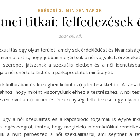
,
EGÉSZSÉG
MINDENNAPOK
nci titkai: felfedezések
2025.06.08.
zexualitás egy olyan terület, amely sok érdeklődést és kíváncsis
nem azért is, hogy jobban megértsük a női vágyakat, érzéseket é
es szerepet játszanak a szexuális életben és a női identitás
a a női önértékelést és a párkapcsolatok minőségét.
sok kultúrában és közegben különböző jelentésekkel bír. A társ
ahhoz, hogy miként viszonyulunk ehhez a testrészhez. A női tes
Ezen kívül a női öröm és érzékenység felfedezése egy olyan
, úgy a női szexualitás és a kapcsolódó fogalmak is egyre in
lis egészségről, fontos, hogy megfelelő információkkal rendel
lik a nyílt párbeszéd a női szexualitásról, ami segíthet a té