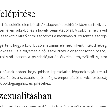
elépítése
t és sokféle elemből áll. Az alapvető struktúrák közé tartozik a vulv
mérem ajkakból és a hüvely bejáratából áll. A csikló, amely a vu
sszeköti a külső nemi szerveket a méhnyakkal, és fontos szerepet
rteni, hogy a különböző anatómiai elemek miként működnek együ
t okozza. Ez a folyamat a női szexualitás elengedhetetlen része
ról szól, hanem a pszichológiai és érzelmi tényezőkről is, am
 nőknek abban, hogy jobban kapcsolatba lépjenek saját testük
tékelés és a szexuális egészség szempontjából is kulcsfontossá
k boldogságához és jóllétéhez.
szexualitásban
yebb, mint csupán egy anatómiai struktúra. A női szexualitás eg