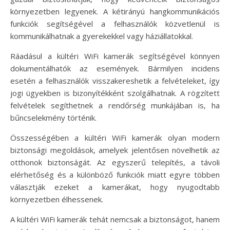
környezetben legyenek. A kétirányú hangkommunikációs
funkciók segítségével a felhasználók közvetlenül is
kommunikálhatnak a gyerekekkel vagy háziállatokkal.
Ráadásul a kültéri WiFi kamerák segítségével könnyen
dokumentálhatók az események. Bármilyen incidens
esetén a felhasználók visszakereshetik a felvételeket, így
jogi ügyekben is bizonyítékként szolgálhatnak. A rögzített
felvételek segíthetnek a rendőrség munkájában is, ha
bűncselekmény történik.
Összességében a kültéri WiFi kamerák olyan modern
biztonsági megoldások, amelyek jelentősen növelhetik az
otthonok biztonságát. Az egyszerű telepítés, a távoli
elérhetőség és a különböző funkciók miatt egyre többen
választják ezeket a kamerákat, hogy nyugodtabb
környezetben élhessenek.
A kültéri WiFi kamerák tehát nemcsak a biztonságot, hanem