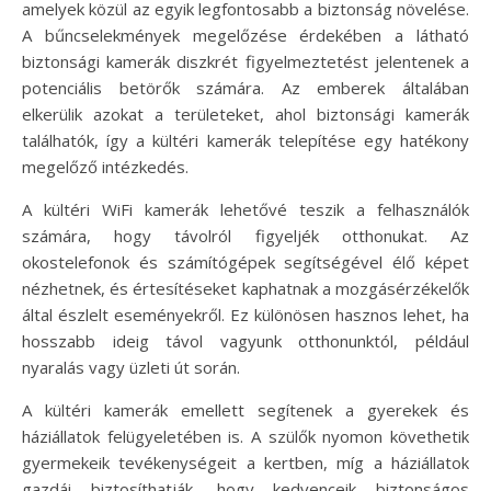
amelyek közül az egyik legfontosabb a biztonság növelése.
A bűncselekmények megelőzése érdekében a látható
biztonsági kamerák diszkrét figyelmeztetést jelentenek a
potenciális betörők számára. Az emberek általában
elkerülik azokat a területeket, ahol biztonsági kamerák
találhatók, így a kültéri kamerák telepítése egy hatékony
megelőző intézkedés.
A kültéri WiFi kamerák lehetővé teszik a felhasználók
számára, hogy távolról figyeljék otthonukat. Az
okostelefonok és számítógépek segítségével élő képet
nézhetnek, és értesítéseket kaphatnak a mozgásérzékelők
által észlelt eseményekről. Ez különösen hasznos lehet, ha
hosszabb ideig távol vagyunk otthonunktól, például
nyaralás vagy üzleti út során.
A kültéri kamerák emellett segítenek a gyerekek és
háziállatok felügyeletében is. A szülők nyomon követhetik
gyermekeik tevékenységeit a kertben, míg a háziállatok
gazdái biztosíthatják, hogy kedvenceik biztonságos