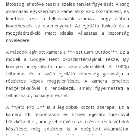
látószög lehetővé teszi a széles terület figyelését. A Ring
alkalmazás egyszerűsíti a kamerához való hozzáférést, és
lehetővé teszi a felhasználók számára, hogy élőben
követhessék az eseményeket. Az éjjellátó funkció és a
mozgásérzékelő miatt ideális választás a biztonság
növelésére.
A második ajánlott kamera a **Nest Cam Outdoor**. Ez a
modell a Google Nest ökoszisztémájának része, így
könnyen integrálható más okoseszközökkel. A 1080p
felbontás és a kiváló éjjellátó képesség garantálja a
részletes képek megjelenítését. A kamera emellett
hangérzékelővel is rendelkezik, amely figyelmezteti a
felhasználót, ha hangot észlel.
A **Arlo Pro 3** is a legjobbak között szerepel. Ez a
kamera 2K felbontással és színes éjjellátó funkcióval
büszkélkedhet, amely lehetővé teszi a részletes felvételek
készítését még sötétben is. A beépített akkumulátor