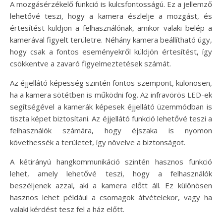
A mozgásérzékelő funkció is kulcsfontosságú. Ez a jellemző
lehetővé teszi, hogy a kamera észlelje a mozgást, és
értesítést küldjön a felhasználónak, amikor valaki belép a
kamerával figyelt területre. Néhány kamera beállítható úgy,
hogy csak a fontos eseményekről küldjön értesítést, így
csökkentve a zavaró figyelmeztetések számát.
Az éjjellátó képesség szintén fontos szempont, különösen,
ha a kamera sötétben is működni fog. Az infravörös LED-ek
segítségével a kamerák képesek éjjellátó üzemmódban is
tiszta képet biztosítani. Az éjjellátó funkció lehetővé teszi a
felhasználók számára, hogy éjszaka is nyomon
követhessék a területet, így növelve a biztonságot.
A kétirányú hangkommunikáció szintén hasznos funkció
lehet, amely lehetővé teszi, hogy a felhasználók
beszéljenek azzal, aki a kamera előtt áll. Ez különösen
hasznos lehet például a csomagok átvételekor, vagy ha
valaki kérdést tesz fel a ház előtt.