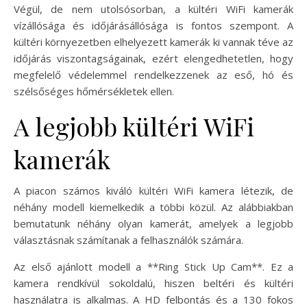
Végül, de nem utolsósorban, a kültéri WiFi kamerák
vízállósága és időjárásállósága is fontos szempont. A
kültéri környezetben elhelyezett kamerák ki vannak téve az
időjárás viszontagságainak, ezért elengedhetetlen, hogy
megfelelő védelemmel rendelkezzenek az eső, hó és
szélsőséges hőmérsékletek ellen.
A legjobb kültéri WiFi
kamerák
A piacon számos kiváló kültéri WiFi kamera létezik, de
néhány modell kiemelkedik a többi közül. Az alábbiakban
bemutatunk néhány olyan kamerát, amelyek a legjobb
választásnak számítanak a felhasználók számára.
Az első ajánlott modell a **Ring Stick Up Cam**. Ez a
kamera rendkívül sokoldalú, hiszen beltéri és kültéri
használatra is alkalmas. A HD felbontás és a 130 fokos