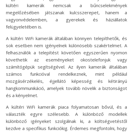
kültéri kamerák nemcsak a bűncselekmények
megelőzésében játszanak kulcsszerepet, hanem a
vagyonvédelemben, a gyerekek és háziállatok
felügyeletében is.
A kültéri WiFi kamerák általában könnyen telepíthetők, és
sok esetben nem igényelnek különösebb szakértelmet. A
felhasználók a telepítést követően egyszerűen nyomon
követhetik az eseményeket okostelefonjuk vagy
számítógépük segítségével. Az ilyen kamerák általában
számos funkcióval rendelkeznek, mint például
mozgásérzékelés, éjjellátó képesség és kétirányú
hangkommunikáció, amelyek tovább növelik a biztonságot
és a kényelmet.
A kültéri WiFi kamerák piaca folyamatosan bővül, és a
választék egyre szélesebb. A különböző modellek
különböző igényeket szolgálnak ki, a költségvetéstől
kezdve a specifikus funkciókig. Érdemes megfontolni, hogy