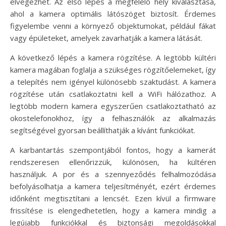
elvégezhet. Az első lépés a megfelelő hely kiválasztása,
ahol a kamera optimális látószöget biztosít. Érdemes
figyelembe venni a környező objektumokat, például fákat
vagy épületeket, amelyek zavarhatják a kamera látását.
A következő lépés a kamera rögzítése. A legtöbb kültéri
kamera magában foglalja a szükséges rögzítőelemeket, így
a telepítés nem igényel különösebb szaktudást. A kamera
rögzítése után csatlakoztatni kell a WiFi hálózathoz. A
legtöbb modern kamera egyszerűen csatlakoztatható az
okostelefonokhoz, így a felhasználók az alkalmazás
segítségével gyorsan beállíthatják a kívánt funkciókat.
A karbantartás szempontjából fontos, hogy a kamerát
rendszeresen ellenőrizzük, különösen, ha kültéren
használjuk. A por és a szennyeződés felhalmozódása
befolyásolhatja a kamera teljesítményét, ezért érdemes
időnként megtisztítani a lencsét. Ezen kívül a firmware
frissítése is elengedhetetlen, hogy a kamera mindig a
legújabb funkciókkal és biztonsági megoldásokkal