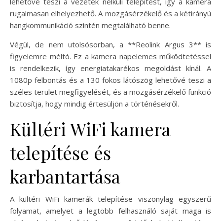
lehetővé teszi a vezeték nélküli telepítést, így a kamera
rugalmasan elhelyezhető. A mozgásérzékelő és a kétirányú
hangkommunikáció szintén megtalálható benne.
Végül, de nem utolsósorban, a **Reolink Argus 3** is
figyelemre méltó. Ez a kamera napelemes működtetéssel
is rendelkezik, így energiatakarékos megoldást kínál. A
1080p felbontás és a 130 fokos látószög lehetővé teszi a
széles terület megfigyelését, és a mozgásérzékelő funkció
biztosítja, hogy mindig értesüljön a történésekről.
Kültéri WiFi kamera
telepítése és
karbantartása
A kültéri WiFi kamerák telepítése viszonylag egyszerű
folyamat, amelyet a legtöbb felhasználó saját maga is