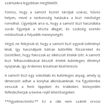
számunkra legjobban megfelelőt.
Fontos, hogy a samott lisztet tároljuk száraz, hűvös
helyen, mivel a nedvesség hatására a liszt minősége
romolhat. Ügyeljünk arra is, hogy a samott liszt használata
során figyeljük a tészta állagát, és szükség esetén
módosítsuk a folyadék mennyiségét.
Végül, ne felejtsük el, hogy a samott liszt egyedi ízélményt
kínál, így használjunk bátran különféle fűszereket és
ízesítőket, hogy fokozzuk az elkészült ételek ízét. A samott
liszt felhasználásával készült ételek különleges élményt
nyújtanak, így érdemes kreatívan kísérletezni.
A samott liszt egy sokoldalú és különleges anyag, amely új
dimenziót adhat a konyhai alkotásainknak. Ha figyelembe
vesszük a fenti tippeket és trükköket, könnyedén
felfedezhetjük a benne rejlő lehetőségeket.
**Figyelmeztetés:** Ez a cikk nem számít orvosi