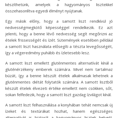
készíthetünk, amelyek a hagyományos lisztekkel
összehasonlítva egyedi élményt nyújtanak.
Egy másik előny, hogy a samott liszt rendkívül jó
nedvességmegkötő képességgel rendelkezik. Ez azt
jelenti, hogy a benne lévő nedvesség segít megőrizni az
ételek frissességét és ízét. Sütemények esetében például
a samott liszt használata elősegíti a tészta levegősségét,
így a végeredmény puhább és ízletesebb lesz.
A samott liszt emellett gluténmentes alternatívát kínál a
gluténérzékeny emberek számára. Mivel nem tartalmaz
búzát, így a benne készült ételek alkalmasak lehetnek a
gluténmentes diétát folytatók számára. A samott lisztből
készült ételek élvezeti értéke emellett nem csökken, sőt,
sokan felfedezik, hogy a samott liszt gazdag ízvilágot kínál.
A samott liszt felhasználása a konyhában tehát nemcsak új
ízeket és textúrákat hozhat, hanem egészséges
alternatívát is biztosít a hagyományos lisztek helyett.