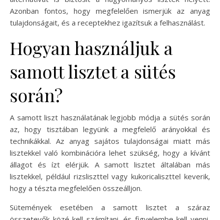
Azonban fontos, hogy megfelelően ismerjük az anyag
tulajdonságait, és a receptekhez igazítsuk a felhasználást.
Hogyan használjuk a
samott lisztet a sütés
során?
A samott liszt használatának legjobb módja a sütés során
az, hogy tisztában legyünk a megfelelő arányokkal és
technikákkal. Az anyag sajátos tulajdonságai miatt más
lisztekkel való kombinációra lehet szükség, hogy a kívánt
állagot és ízt elérjük. A samott lisztet általában más
lisztekkel, például rizsliszttel vagy kukoricaliszttel keverik,
hogy a tészta megfelelően összeálljon.
Sütemények esetében a samott lisztet a száraz
összetevők közé kell számítani, és figyelembe kell venni,