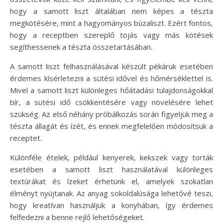
hogy a samott liszt általában nem képes a tészta
megkötésére, mint a hagyományos búzaliszt. Ezért fontos,
hogy a receptben szereplő tojás vagy más kötések
segíthessenek a tészta összetartásában.
A samott liszt felhasználásával készült pékáruk esetében
érdemes kísérletezni a sütési idővel és hőmérséklettel is.
Mivel a samott liszt különleges hőátadási tulajdonságokkal
bír, a sütési idő csökkentésére vagy növelésére lehet
szükség. Az első néhány próbálkozás során figyeljük meg a
tészta állagát és ízét, és ennek megfelelően módosítsuk a
receptet.
Különféle ételek, például kenyerek, kekszek vagy torták
esetében a samott liszt használatával különleges
textúrákat és ízeket érhetünk el, amelyek szokatlan
élményt nyújtanak. Az anyag sokoldalúsága lehetővé teszi,
hogy kreatívan használjuk a konyhában, így érdemes
felfedezni a benne rejlő lehetőségeket.