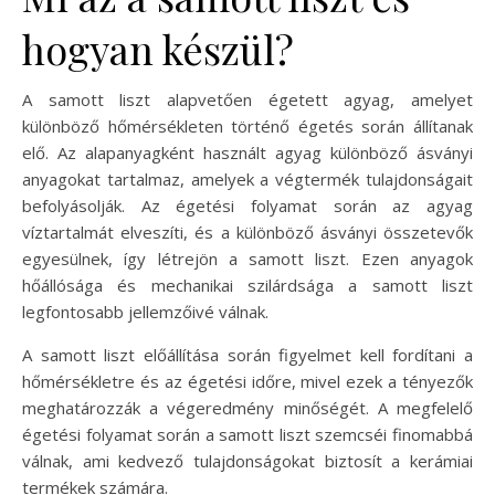
hogyan készül?
A samott liszt alapvetően égetett agyag, amelyet
különböző hőmérsékleten történő égetés során állítanak
elő. Az alapanyagként használt agyag különböző ásványi
anyagokat tartalmaz, amelyek a végtermék tulajdonságait
befolyásolják. Az égetési folyamat során az agyag
víztartalmát elveszíti, és a különböző ásványi összetevők
egyesülnek, így létrejön a samott liszt. Ezen anyagok
hőállósága és mechanikai szilárdsága a samott liszt
legfontosabb jellemzőivé válnak.
A samott liszt előállítása során figyelmet kell fordítani a
hőmérsékletre és az égetési időre, mivel ezek a tényezők
meghatározzák a végeredmény minőségét. A megfelelő
égetési folyamat során a samott liszt szemcséi finomabbá
válnak, ami kedvező tulajdonságokat biztosít a kerámiai
termékek számára.