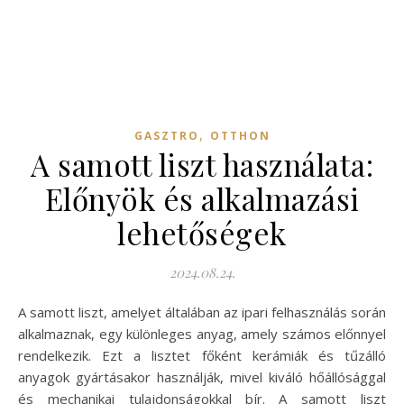
,
GASZTRO
OTTHON
A samott liszt használata:
Előnyök és alkalmazási
lehetőségek
2024.08.24.
A samott liszt, amelyet általában az ipari felhasználás során
alkalmaznak, egy különleges anyag, amely számos előnnyel
rendelkezik. Ezt a lisztet főként kerámiák és tűzálló
anyagok gyártásakor használják, mivel kiváló hőállósággal
és mechanikai tulajdonságokkal bír. A samott liszt