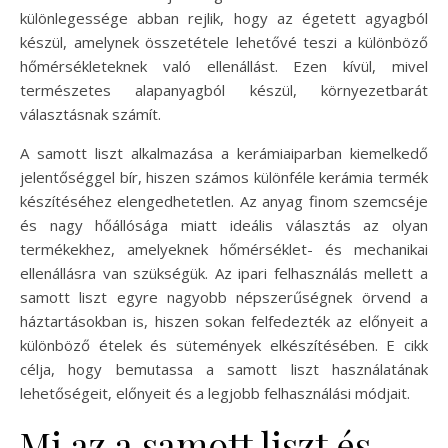
különlegessége abban rejlik, hogy az égetett agyagból
készül, amelynek összetétele lehetővé teszi a különböző
hőmérsékleteknek való ellenállást. Ezen kívül, mivel
természetes alapanyagból készül, környezetbarát
választásnak számít.
A samott liszt alkalmazása a kerámiaiparban kiemelkedő
jelentőséggel bír, hiszen számos különféle kerámia termék
készítéséhez elengedhetetlen. Az anyag finom szemcséje
és nagy hőállósága miatt ideális választás az olyan
termékekhez, amelyeknek hőmérséklet- és mechanikai
ellenállásra van szükségük. Az ipari felhasználás mellett a
samott liszt egyre nagyobb népszerűségnek örvend a
háztartásokban is, hiszen sokan felfedezték az előnyeit a
különböző ételek és sütemények elkészítésében. E cikk
célja, hogy bemutassa a samott liszt használatának
lehetőségeit, előnyeit és a legjobb felhasználási módjait.
Mi az a samott liszt és