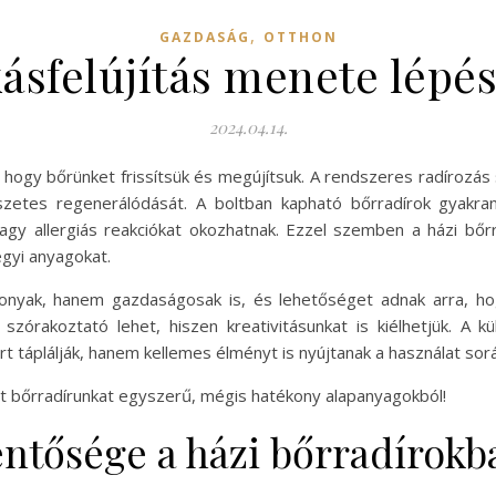
,
GAZDASÁG
OTTHON
kásfelújítás menete lépé
2024.04.14.
hogy bőrünket frissítsük és megújítsuk. A rendszeres radírozás seg
észetes regenerálódását. A boltban kapható bőrradírok gyakra
 vagy allergiás reakciókat okozhatnak. Ezzel szemben a házi bő
egyi anyagokat.
nyak, hanem gazdaságosak is, és lehetőséget adnak arra, hogy
s szórakoztató lehet, hiszen kreativitásunkat is kiélhetjük. A 
t táplálják, hanem kellemes élményt is nyújtanak a használat sor
át bőrradírunkat egyszerű, mégis hatékony alapanyagokból!
entősége a házi bőrradírokb