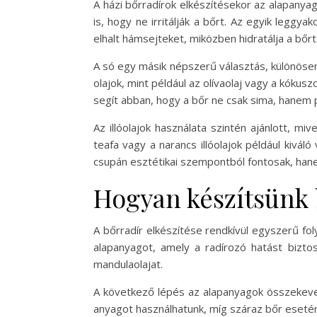
A házi bőrradírok elkészítésekor az alapanya
is, hogy ne irritálják a bőrt. Az egyik leggy
elhalt hámsejteket, miközben hidratálja a bőrt
A só egy másik népszerű választás, különösen
olajok, mint például az olívaolaj vagy a kókusz
segít abban, hogy a bőr ne csak sima, hanem p
Az illóolajok használata szintén ajánlott, mi
teafa vagy a narancs illóolajok például kiv
csupán esztétikai szempontból fontosak, hane
Hogyan készítsünk 
A bőrradír elkészítése rendkívül egyszerű fo
alapanyagot, amely a radírozó hatást biztos
mandulaolajat.
A következő lépés az alapanyagok összekeveré
anyagot használhatunk, míg száraz bőr eseté