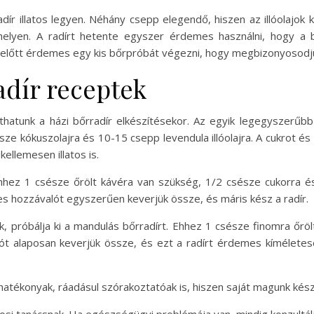
dír illatos legyen. Néhány csepp elegendő, hiszen az illóolajok k
helyen. A radírt hetente egyszer érdemes használni, hogy a
a előtt érdemes egy kis bőrpróbát végezni, hogy megbizonyosodj
adír receptek
thatunk a házi bőrradír elkészítésekor. Az egyik legegyszerűb
e kókuszolajra és 10-15 csepp levendula illóolajra. A cukrot és
kellemesen illatos is.
hhez 1 csésze őrölt kávéra van szükség, 1/2 csésze cukorra és
szes hozzávalót egyszerűen keverjük össze, és máris kész a radír.
ik, próbálja ki a mandulás bőrradírt. Ehhez 1 csésze finomra ő
ót alaposan keverjük össze, és ezt a radírt érdemes kíméletesen
atékonyak, ráadásul szórakoztatóak is, hiszen saját magunk készí