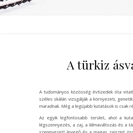
A türkiz ás
A tudományos közösség évtizedek óta vitatk
széles skálán vizsgálják a környezeti, gene
maradnak. Még a legújabb kutatások is csak 
Az egyik legfontosabb terület, ahol a kut
légszennyezés, a zaj, a klímaváltozás és a t
szennyezett levegő és a magas zajszint öss