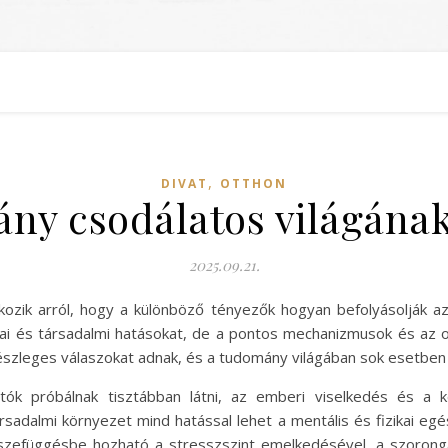
,
DIVAT
OTTHON
vány csodálatos világának
2025.09.21.
ozik arról, hogy a különböző tényezők hogyan befolyásolják az
tikai és társadalmi hatásokat, de a pontos mechanizmusok és a
részleges válaszokat adnak, és a tudomány világában sok esetben
atók próbálnak tisztábban látni, az emberi viselkedés és a 
ársadalmi környezet mind hatással lehet a mentális és fizikai eg
zefüggésbe hozható a stresszszint emelkedésével, a szorongá