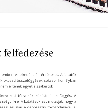
 felfedezése
 emberi viselkedést és érzéseket. A kutatók
z ok-okozati összefüggések sokszor homályban
 nem értenek egyet a szakértők.
környezeti tényezők közötti összefüggés. A
észségünkre. A kutatások azt mutatják, hogy a
ssal és akár a depresszió fokozódásával is.