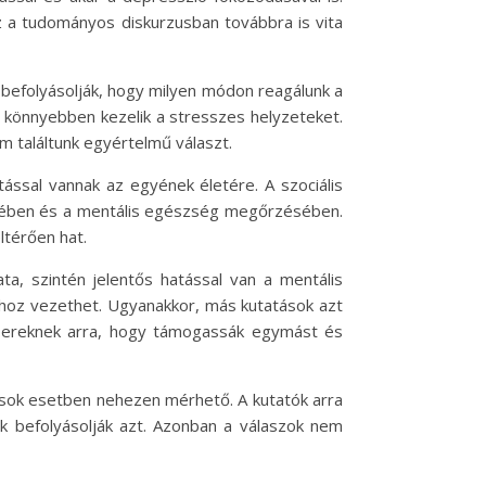
 a tudományos diskurzusban továbbra is vita
 befolyásolják, hogy milyen módon reagálunk a
 könnyebben kezelik a stresszes helyzeteket.
 találtunk egyértelmű választ.
atással vannak az egyének életére. A szociális
ésében és a mentális egészség megőrzésében.
térően hat.
ta, szintén jelentős hatással van a mentális
óhoz vezethet. Ugyanakkor, más kutatások azt
mbereknek arra, hogy támogassák egymást és
 sok esetben nehezen mérhető. A kutatók arra
k befolyásolják azt. Azonban a válaszok nem