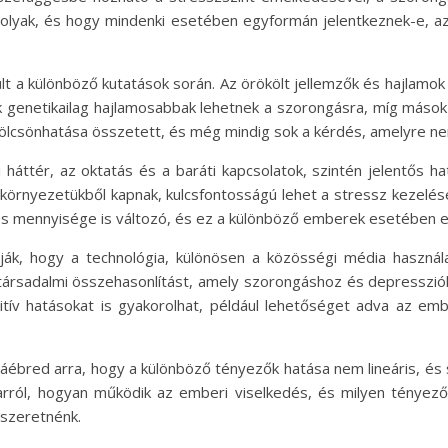
lyak, és hogy mindenki esetében egyformán jelentkeznek-e, az
t a különböző kutatások során. Az örökölt jellemzők és hajlamok
 genetikailag hajlamosabbak lehetnek a szorongásra, míg mások
ölcsönhatása összetett, és még mindig sok a kérdés, amelyre nem
 háttér, az oktatás és a baráti kapcsolatok, szintén jelentős h
környezetükből kapnak, kulcsfontosságú lehet a stressz kezel
s mennyisége is változó, és ez a különböző emberek esetében el
ják, hogy a technológia, különösen a közösségi média használa
társadalmi összehasonlítást, amely szorongáshoz és depresszi
itív hatásokat is gyakorolhat, például lehetőséget adva az e
ébred arra, hogy a különböző tényezők hatása nem lineáris, és
rról, hogyan működik az emberi viselkedés, és milyen tényező
 szeretnénk.