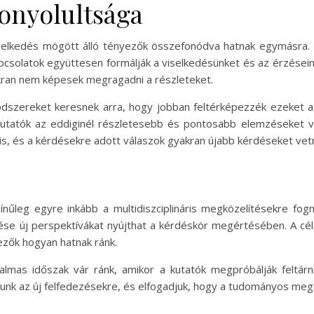
onyolultsága
selkedés mögött álló tényezők összefonódva hatnak egymásra. 
kapcsolatok együttesen formálják a viselkedésünket és az érzései
ran nem képesek megragadni a részleteket.
ódszereket keresnek arra, hogy jobban feltérképezzék ezeket a
 kutatók az eddiginél részletesebb és pontosabb elemzéseket
s, és a kérdésekre adott válaszok gyakran újabb kérdéseket vetn
nűleg egyre inkább a multidiszciplináris megközelítésekre fogn
se új perspektívákat nyújthat a kérdéskör megértésében. A cél 
ezők hogyan hatnak ránk.
lmas időszak vár ránk, amikor a kutatók megpróbálják feltárni
unk az új felfedezésekre, és elfogadjuk, hogy a tudományos megé