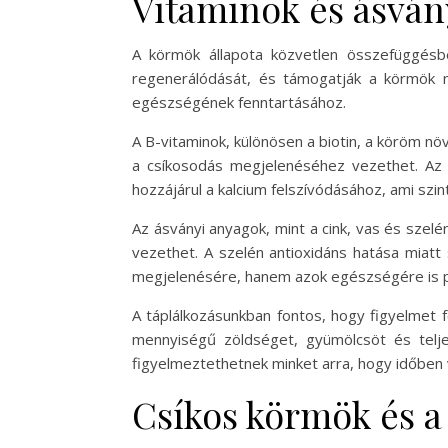
Vitaminok és ásván
A körmök állapota közvetlen összefüggésbe
regenerálódását, és támogatják a körmök n
egészségének fenntartásához.
A B-vitaminok, különösen a biotin, a köröm n
a csíkosodás megjelenéséhez vezethet. Az 
hozzájárul a kalcium felszívódásához, ami sz
Az ásványi anyagok, mint a cink, vas és szel
vezethet. A szelén antioxidáns hatása miatt
megjelenésére, hanem azok egészségére is po
A táplálkozásunkban fontos, hogy figyelmet 
mennyiségű zöldséget, gyümölcsöt és telje
figyelmeztethetnek minket arra, hogy időben 
Csíkos körmök és a