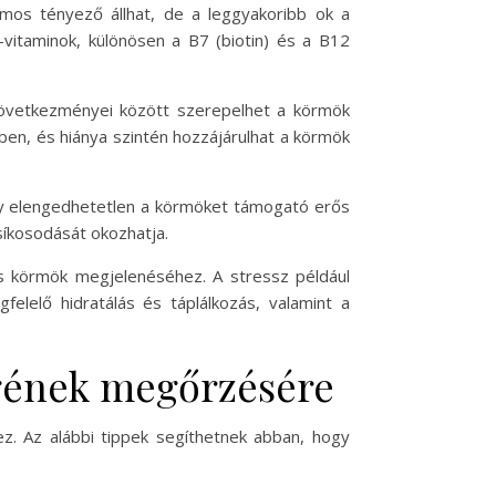
ámos tényező állhat, de a leggyakoribb ok a
-vitaminok, különösen a B7 (biotin) és a B12
 következményei között szerepelhet a körmök
en, és hiánya szintén hozzájárulhat a körmök
mely elengedhetetlen a körmöket támogató erős
síkosodását okozhatja.
kos körmök megjelenéséhez. A stressz például
elelő hidratálás és táplálkozás, valamint a
égének megőrzésére
. Az alábbi tippek segíthetnek abban, hogy