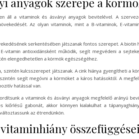
yi anyagok szerepe a körm
n áll a vitaminok és ásványi anyagok bevitelével. A szerveze
övekedését. Az olyan vitaminok, mint a B-vitaminok, E-vitami
övekedésének serkentésében játszanak fontos szerepet. A biotin h
E-vitamin antioxidánsként működik, segít megvédeni a sejteke
intén elengedhetetlen a körmök egészségéhez.
én, szintén kulcsszerepet játszanak. A cink hiánya gyengítheti a
 szintén segít megóvni a körmöket a káros hatásoktól. A megf
zitív hatással van.
fordítsunk a vitaminok és ásványi anyagok megfelelő arányú bev
s kiőrlésű gabonát, akkor könnyen kialakulhat a tápanyaghián
változtassunk az étrendünkön.
 vitaminhiány összefüggése