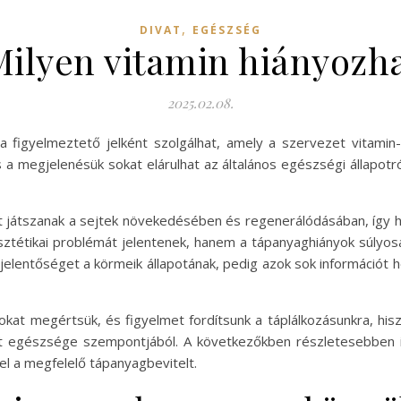
,
DIVAT
EGÉSZSÉG
ilyen vitamin hiányozha
2025.02.08.
figyelmeztető jelként szolgálhat, amely a szervezet vitamin-
 a megjelenésük sokat elárulhat az általános egészségi állapotró
t játszanak a sejtek növekedésében és regenerálódásában, így
esztétikai problémát jelentenek, hanem a tápanyaghiányok súlyo
jelentőséget a körmeik állapotának, pedig azok sok információt 
okat megértsük, és figyelmet fordítsunk a táplálkozásunkra, his
t egészsége szempontjából. A következőkben részletesebben i
el a megfelelő tápanyagbevitelt.