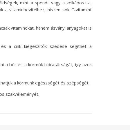
öldségek, mint a spenót vagy a kelkáposzta,
k a vitaminbevitelhez, hiszen sok C-vitamint
emcsak vitaminokat, hanem ásványi anyagokat is
n és a cink kiegészítők szedése segíthet a
zni a bőr és a körmök hidratáltságát, így azok
íthatjuk a körmünk egészségét és szépségét.
vos szakvéleményét.