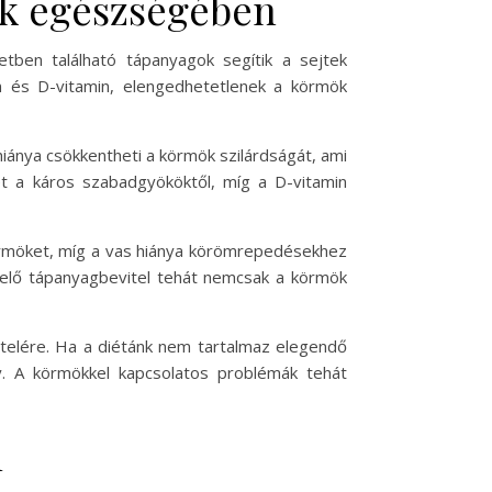
ök egészségében
tben található tápanyagok segítik a sejtek
n és D-vitamin, elengedhetetlenek a körmök
iánya csökkentheti a körmök szilárdságát, ami
t a káros szabadgyököktől, míg a D-vitamin
 körmöket, míg a vas hiánya körömrepedésekhez
elelő tápanyagbevitel tehát nemcsak a körmök
itelére. Ha a diétánk nem tartalmaz elegendő
y. A körmökkel kapcsolatos problémák tehát
i