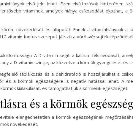
minhiányok első jele lehet. Ezen elváltozások hátterében sz
elentősebb vitaminok, amelyek hiánya csíkosodást okozhat, a B
a a köröm növekedését és állapotát. Ennek a vitaminhiánynak a
12 vitamin fontos szerepet játszik a vörösvérsejtek képződéséb
s kulcsfontosságú. A D-vitamin segíti a kalcium felszívódását, a
csony a D-vitamin szintje, az közvetve a körmök gyengülését és c
egfelelő táplálkozás és a dehidratáció is hozzájárulhat a csí
őr és a körmök egészségére is negatív hatással lehet. A megf
 körmök kialakulását, és támogathatjuk a körmeink egészségét.
tlásra és a körmök egészs
bevitele elengedhetetlen a körmök egészségének megőrzéséhez
örmök növekedését.