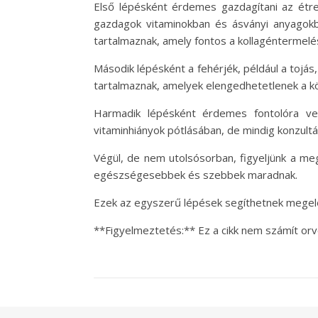
Első lépésként érdemes gazdagítani az étre
gazdagok vitaminokban és ásványi anyagokban
tartalmaznak, amely fontos a kollagéntermelé
Második lépésként a fehérjék, például a tojás
tartalmaznak, amelyek elengedhetetlenek a 
Harmadik lépésként érdemes fontolóra venn
vitaminhiányok pótlásában, de mindig konzultá
Végül, de nem utolsósorban, figyeljünk a megf
egészségesebbek és szebbek maradnak.
Ezek az egyszerű lépések segíthetnek megelő
**Figyelmeztetés:** Ez a cikk nem számít or