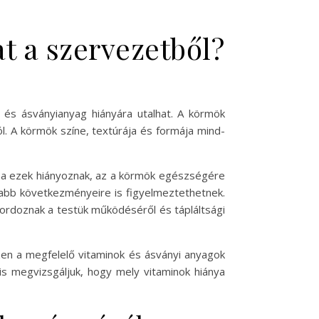
t a szervezetből?
 és ásványianyag hiányára utalhat. A körmök
l. A körmök színe, textúrája és formája mind-
 ha ezek hiányoznak, az a körmök egészségére
sabb következményeire is figyelmeztethetnek.
hordoznak a testük működéséről és tápláltsági
zen a megfelelő vitaminok és ásványi anyagok
s megvizsgáljuk, hogy mely vitaminok hiánya