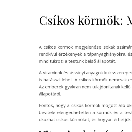
Csíkos körmök: M
A csíkos körmök megjelenése sokak számára 
rendkívül érzékenyek a tápanyaghiányokra, és
mind tükrözi a testünk belső állapotát.
A vitaminok és ásványi anyagok kulcsszerepe
is hatással lehet. A csíkos körmök nemcsak 
Az emberek gyakran nem tulajdonítanak kellő 
állapotáról.
Fontos, hogy a csíkos körmök mögött álló ok
bevitele elengedhetetlen a körmök és a tes
okozhat csíkos körmöket, és hogyan érhetjük 