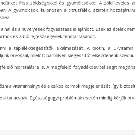
ndünket friss zöldségekkel és gyümölcsökkel. A zöld leveles z
. A gyümölcsök, különösen a citrusfélék, szintén hozzájárulna
shez.
, a hal és a hüvelyesek fogyasztása is ajánlott. Ezek az ételek n
körmök és a bőr egészségének fenntartásához.
i a táplálékkiegészítők alkalmazását. A biotin, a D-vitami
ljunk orvossal, mielőtt bármilyen kiegészítőt elkezdenénk szedni.
elelő hidratálásra is. A megfelelő folyadékbevitel segít megőri
zni a vitaminhiányt és a csíkos körmök megjelenését, így biztos
vosi tanácsnak. Egészségügyi problémák esetén mindig kérjük or