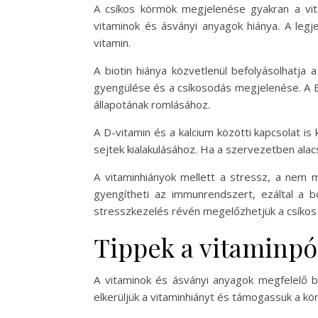
A csíkos körmök megjelenése gyakran a vita
vitaminok és ásványi anyagok hiánya. A legj
vitamin.
A biotin hiánya közvetlenül befolyásolhatj
gyengülése és a csíkosodás megjelenése. A B
állapotának romlásához.
A D-vitamin és a kalcium közötti kapcsolat i
sejtek kialakulásához. Ha a szervezetben ala
A vitaminhiányok mellett a stressz, a nem m
gyengítheti az immunrendszert, ezáltal a b
stresszkezelés révén megelőzhetjük a csíkos
Tippek a vitaminpó
A vitaminok és ásványi anyagok megfelelő 
elkerüljük a vitaminhiányt és támogassuk a k