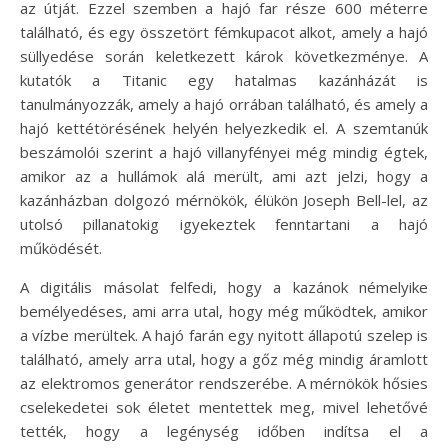
az útját. Ezzel szemben a hajó far része 600 méterre
található, és egy összetört fémkupacot alkot, amely a hajó
süllyedése során keletkezett károk következménye. A
kutatók a Titanic egy hatalmas kazánházát is
tanulmányozzák, amely a hajó orrában található, és amely a
hajó kettétörésének helyén helyezkedik el. A szemtanúk
beszámolói szerint a hajó villanyfényei még mindig égtek,
amikor az a hullámok alá merült, ami azt jelzi, hogy a
kazánházban dolgozó mérnökök, élükön Joseph Bell-lel, az
utolsó pillanatokig igyekeztek fenntartani a hajó
működését.
A digitális másolat felfedi, hogy a kazánok némelyike
bemélyedéses, ami arra utal, hogy még működtek, amikor
a vízbe merültek. A hajó farán egy nyitott állapotú szelep is
található, amely arra utal, hogy a gőz még mindig áramlott
az elektromos generátor rendszerébe. A mérnökök hősies
cselekedetei sok életet mentettek meg, mivel lehetővé
tették, hogy a legénység időben indítsa el a