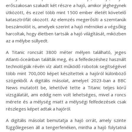
erőszakosan szakadt két részre a hajó, amikor jéghegynek
ütközött, és ezzel több mint 1500 ember életét követelő
katasztrófát okozott. Az elemzés megerősíti a szemtanúk
beszámolóit is, amelyek szerint a hajó mérnökei a végsőkig
harcoltak, hogy életben tartsák a hajó világítását, miközben
az a mélybe süllyedt.
A Titanic roncsát 3800 méter mélyen található, jeges
Atlanti-óceánban találták meg, és a felfedezéshez használt
technológiák révén víz alatt működő robotok segítségével
több mint 700,000 képet készítettek a hajóról különböző
szögekből. A digitális másolat, amelyet 2023-ban a BBC
News mutatott be, lehetővé tette a Titanic teljes körű
vizsgálatát, ami eddig nem volt lehetséges, mivel a roncs
mérete és a mélység miatt a mélységi felfedezések csak
részleges képet adtak a hajóról.
A digitális másolat bemutatja a hajó orrát, amely szinte
függőlegesen áll a tengerfenéken, mintha a hajó folytatná