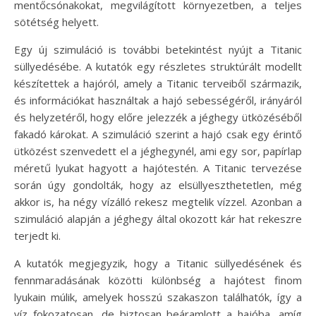
mentőcsónakokat, megvilágított környezetben, a teljes
sötétség helyett.
Egy új szimuláció is további betekintést nyújt a Titanic
süllyedésébe. A kutatók egy részletes struktúrált modellt
készítettek a hajóról, amely a Titanic terveiből származik,
és információkat használtak a hajó sebességéről, irányáról
és helyzetéről, hogy előre jelezzék a jéghegy ütközéséből
fakadó károkat. A szimuláció szerint a hajó csak egy érintő
ütközést szenvedett el a jéghegynél, ami egy sor, papírlap
méretű lyukat hagyott a hajótestén. A Titanic tervezése
során úgy gondolták, hogy az elsüllyeszthetetlen, még
akkor is, ha négy vízálló rekesz megtelik vízzel. Azonban a
szimuláció alapján a jéghegy által okozott kár hat rekeszre
terjedt ki.
A kutatók megjegyzik, hogy a Titanic süllyedésének és
fennmaradásának közötti különbség a hajótest finom
lyukain múlik, amelyek hosszú szakaszon találhatók, így a
víz fokozatosan, de biztosan beáramlott a hajóba, amíg