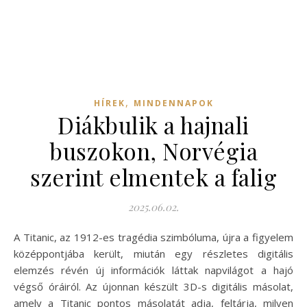
,
HÍREK
MINDENNAPOK
Diákbulik a hajnali
buszokon, Norvégia
szerint elmentek a falig
2025.06.02.
A Titanic, az 1912-es tragédia szimbóluma, újra a figyelem
középpontjába került, miután egy részletes digitális
elemzés révén új információk láttak napvilágot a hajó
végső óráiról. Az újonnan készült 3D-s digitális másolat,
amely a Titanic pontos másolatát adja, feltárja, milyen