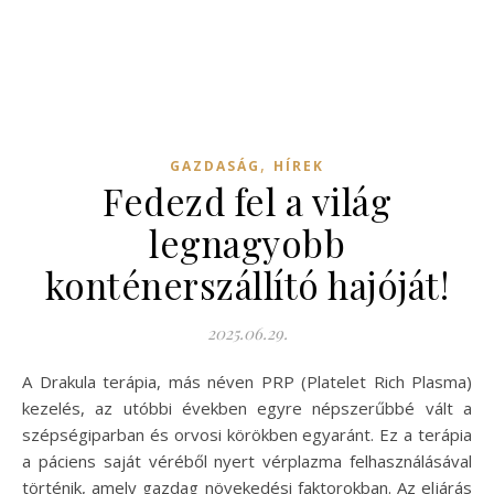
,
GAZDASÁG
HÍREK
Fedezd fel a világ
legnagyobb
konténerszállító hajóját!
2025.06.29.
A Drakula terápia, más néven PRP (Platelet Rich Plasma)
kezelés, az utóbbi években egyre népszerűbbé vált a
szépségiparban és orvosi körökben egyaránt. Ez a terápia
a páciens saját véréből nyert vérplazma felhasználásával
történik, amely gazdag növekedési faktorokban. Az eljárás