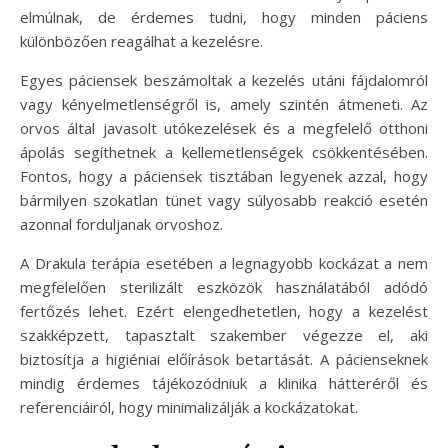
elmúlnak, de érdemes tudni, hogy minden páciens
különbözően reagálhat a kezelésre.
Egyes páciensek beszámoltak a kezelés utáni fájdalomról
vagy kényelmetlenségről is, amely szintén átmeneti. Az
orvos által javasolt utókezelések és a megfelelő otthoni
ápolás segíthetnek a kellemetlenségek csökkentésében.
Fontos, hogy a páciensek tisztában legyenek azzal, hogy
bármilyen szokatlan tünet vagy súlyosabb reakció esetén
azonnal forduljanak orvoshoz.
A Drakula terápia esetében a legnagyobb kockázat a nem
megfelelően sterilizált eszközök használatából adódó
fertőzés lehet. Ezért elengedhetetlen, hogy a kezelést
szakképzett, tapasztalt szakember végezze el, aki
biztosítja a higiéniai előírások betartását. A pácienseknek
mindig érdemes tájékozódniuk a klinika hátteréről és
referenciáiról, hogy minimalizálják a kockázatokat.