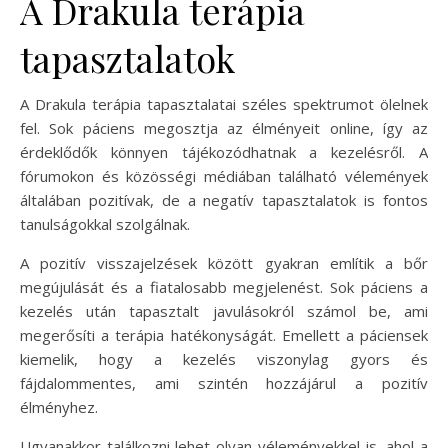
A Drakula terápia
tapasztalatok
A Drakula terápia tapasztalatai széles spektrumot ölelnek
fel. Sok páciens megosztja az élményeit online, így az
érdeklődők könnyen tájékozódhatnak a kezelésről. A
fórumokon és közösségi médiában található vélemények
általában pozitívak, de a negatív tapasztalatok is fontos
tanulságokkal szolgálnak.
A pozitív visszajelzések között gyakran említik a bőr
megújulását és a fiatalosabb megjelenést. Sok páciens a
kezelés után tapasztalt javulásokról számol be, ami
megerősíti a terápia hatékonyságát. Emellett a páciensek
kiemelik, hogy a kezelés viszonylag gyors és
fájdalommentes, ami szintén hozzájárul a pozitív
élményhez.
Ugyanakkor találkozni lehet olyan véleményekkel is, ahol a