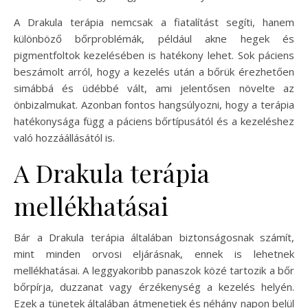
A Drakula terápia nemcsak a fiatalítást segíti, hanem
különböző bőrproblémák, például akne hegek és
pigmentfoltok kezelésében is hatékony lehet. Sok páciens
beszámolt arról, hogy a kezelés után a bőrük érezhetően
simábbá és üdébbé vált, ami jelentősen növelte az
önbizalmukat. Azonban fontos hangsúlyozni, hogy a terápia
hatékonysága függ a páciens bőrtípusától és a kezeléshez
való hozzáállásától is.
A Drakula terápia
mellékhatásai
Bár a Drakula terápia általában biztonságosnak számít,
mint minden orvosi eljárásnak, ennek is lehetnek
mellékhatásai. A leggyakoribb panaszok közé tartozik a bőr
bőrpírja, duzzanat vagy érzékenység a kezelés helyén.
Ezek a tünetek általában átmenetiek és néhány napon belül