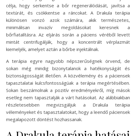
célja, hogy serkentse a bőr regenerálódását, javítsa a
textúrát, és csökkentse a ráncokat. A Drakula terápia
különösen vonzó azok számára, akik természetes,
minimálisan invazív megoldásokat keresnek a
bőrfiatalításra. Az eljárás során a páciens véréből levett
mintát centrifugálják, hogy a koncentrált vérplazmát
kiemeljék, amelyet aztán a bőrbe injektálnak.
A terápia egyre nagyobb népszerűségnek örvend, de
sokan még mindig bizonytalanok a hatékonyságát és
biztonságosságát illetően. A közvélemény és a páciensek
tapasztalatai kulcsfontosságúak a terápia megértésében.
Sokan beszámolnak a pozitív eredményekről, míg mások
esetleg nem tapasztalják a várt hatásokat. Az alábbiakban
részletesebben megvizsgáljuk a Drakula terápia
véleményeket és tapasztalatokat, hogy a leendő páciensek
megalapozott döntést hozhassanak.
A Drakula terápia hatásai