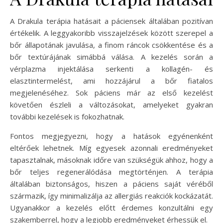
A Drakula terápia hatásait a páciensek általában pozitívan
értékelik. A leggyakoribb visszajelzések között szerepel a
bőr állapotának javulása, a finom ráncok csökkentése és a
bőr textúrájának simábbá válása. A kezelés során a
vérplazma injektálása serkenti a kollagén- és
elasztintermelést, ami hozzájárul a bőr fiatalos
megjelenéséhez. Sok páciens már az első kezelést
követően észleli a változásokat, amelyeket gyakran
további kezelések is fokozhatnak.
Fontos megjegyezni, hogy a hatások egyénenként
eltérőek lehetnek. Míg egyesek azonnali eredményeket
tapasztalnak, másoknak időre van szükségük ahhoz, hogy a
bőr teljes regenerálódása megtörténjen. A terápia
általában biztonságos, hiszen a páciens saját véréből
származik, így minimalizálja az allergiás reakciók kockázatát.
Ugyanakkor a kezelés előtt érdemes konzultálni egy
szakemberrel, hogy a legjobb eredményeket érhessük el.