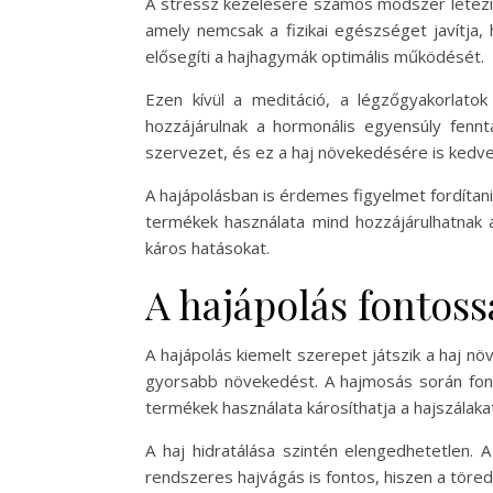
A stressz kezelésére számos módszer létezi
amely nemcsak a fizikai egészséget javítja,
elősegíti a hajhagymák optimális működését.
Ezen kívül a meditáció, a légzőgyakorlato
hozzájárulnak a hormonális egyensúly fennt
szervezet, és ez a haj növekedésére is kedve
A hajápolásban is érdemes figyelmet fordítani
termékek használata mind hozzájárulhatnak a
káros hatásokat.
A hajápolás fontos
A hajápolás kiemelt szerepet játszik a haj n
gyorsabb növekedést. A hajmosás során font
termékek használata károsíthatja a hajszálaka
A haj hidratálása szintén elengedhetetlen. 
rendszeres hajvágás is fontos, hiszen a töre