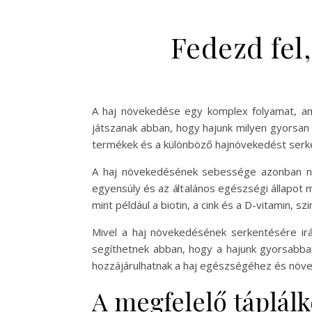
Fedezd fel,
A haj növekedése egy komplex folyamat, am
játszanak abban, hogy hajunk milyen gyorsa
termékek és a különböző hajnövekedést serke
A haj növekedésének sebessége azonban nem
egyensúly és az általános egészségi állapot 
mint például a biotin, a cink és a D-vitamin, s
Mivel a haj növekedésének serkentésére ir
segíthetnek abban, hogy a hajunk gyorsabban
hozzájárulhatnak a haj egészségéhez és növ
A megfelelő táplál