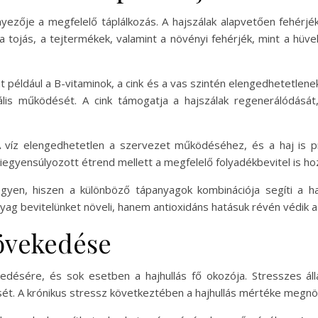
ezője a megfelelő táplálkozás. A hajszálak alapvetően fehérjék
a tojás, a tejtermékek, valamint a növényi fehérjék, mint a hüve
nt például a B-vitaminok, a cink és a vas szintén elengedhetetlene
lis működését. A cink támogatja a hajszálak regenerálódását,
víz elengedhetetlen a szervezet működéséhez, és a haj is pro
 kiegyensúlyozott étrend mellett a megfelelő folyadékbevitel is h
legyen, hiszen a különböző tápanyagok kombinációja segíti a 
ag bevitelünket növeli, hanem antioxidáns hatásuk révén védik a h
növekedése
edésére, és sok esetben a hajhullás fő okozója. Stresszes ál
ét. A krónikus stressz következtében a hajhullás mértéke megnöv