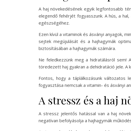
A haj növekedésének egyik legfontosabb tény
elegendő fehérjét fogyasszunk. A hús, a hal, 
egészségéhez.
Ezen kívül a vitaminok és ásványi anyagok, mi
sejtek megújulását és a hajhagymák optimá
biztosításában a hajhagymák számára.
Ne feledkezzünk meg a hidratálásról sem! A 
töredezett haj gyakran a dehidratáció jele. A
Fontos, hogy a táplálkozásunk változatos 
fogyasztása nemcsak a vitamin- és ásványi any
A stressz és a haj 
A stressz jelentős hatással van a haj növek
negatívan befolyásolja a hajhagymák működés