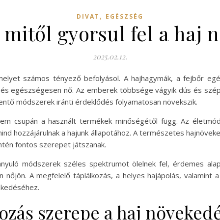
,
DIVAT
EGÉSZSÉG
 mitől gyorsul fel a haj
2025.02.12.
elyet számos tényező befolyásol. A hajhagymák, a fejbőr egé
n és egészségesen nő. Az emberek többsége vágyik dús és szép 
ntő módszerek iránti érdeklődés folyamatosan növekszik.
 csupán a használt termékek minőségétől függ. Az életmódbe
mind hozzájárulnak a hajunk állapotához. A természetes hajnöve
zintén fontos szerepet játszanak.
ányuló módszerek széles spektrumot ölelnek fel, érdemes alap
 nőjön. A megfelelő táplálkozás, a helyes hajápolás, valamint 
ekedéséhez.
kozás szerepe a haj növeked