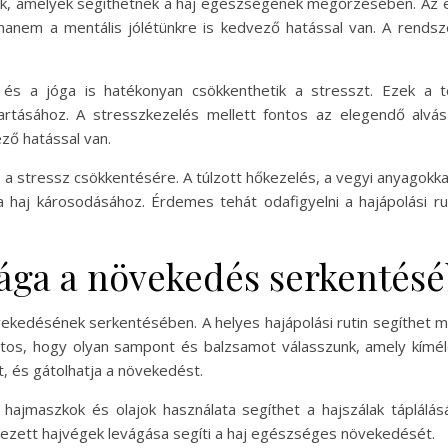
k, amelyek segíthetnek a haj egészségének megőrzésében. Az 
 hanem a mentális jólétünkre is kedvező hatással van. A rends
k és a jóga is hatékonyan csökkenthetik a stresszt. Ezek a 
artásához. A stresszkezelés mellett fontos az elegendő alvás
ző hatással van.
 a stressz csökkentésére. A túlzott hőkezelés, a vegyi anyagokka
 haj károsodásához. Érdemes tehát odafigyelni a hajápolási ruti
sága a növekedés serkentés
övekedésének serkentésében. A helyes hajápolási rutin segíthet 
os, hogy olyan sampont és balzsamot válasszunk, amely kímélet
t, és gátolhatja a növekedést.
A hajmaszkok és olajok használata segíthet a hajszálak táplál
dezett hajvégek levágása segíti a haj egészséges növekedését.