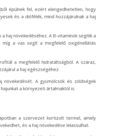
ből épülnek fel, ezért elengedhetetlen, hogy
lyesek és a diófélék, mind hozzájárulnak a haj
k a haj növekedéséhez. A B-vitaminok segítik a
 míg a vas segít a megfelelő oxigénellátás
fitál a megfelelő hidratáltságból. A száraz,
ozzájárul a haj egészségéhez.
haj növekedését. A gyümölcsök és zöldségek
ajunkat a környezeti ártalmaktól is.
lapotban a szervezet kortizolt termel, amely
ekedhet, és a haj növekedése lelassulhat.