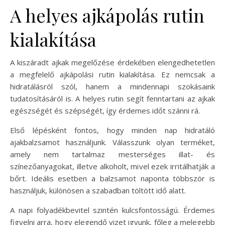
A helyes ajkápolás rutin
kialakítása
A kiszáradt ajkak megelőzése érdekében elengedhetetlen
a megfelelő ajkápolási rutin kialakítása. Ez nemcsak a
hidratálásról szól, hanem a mindennapi szokásaink
tudatosításáról is. A helyes rutin segít fenntartani az ajkak
egészségét és szépségét, így érdemes időt szánni rá.
Első lépésként fontos, hogy minden nap hidratáló
ajakbalzsamot használjunk. Válasszunk olyan terméket,
amely nem tartalmaz mesterséges illat- és
színezőanyagokat, illetve alkoholt, mivel ezek irritálhatják a
bőrt. Ideális esetben a balzsamot naponta többször is
használjuk, különösen a szabadban töltött idő alatt.
A napi folyadékbevitel szintén kulcsfontosságú. Érdemes
figyelni arra, hogy elegendő vizet igyunk, főleg a melegebb