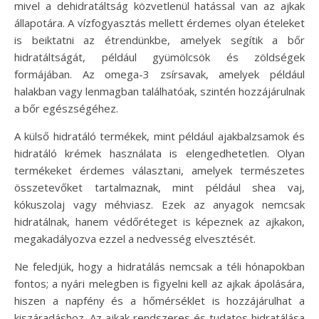
mivel a dehidratáltság közvetlenül hatással van az ajkak
állapotára. A vízfogyasztás mellett érdemes olyan ételeket
is beiktatni az étrendünkbe, amelyek segítik a bőr
hidratáltságát, például gyümölcsök és zöldségek
formájában. Az omega-3 zsírsavak, amelyek például
halakban vagy lenmagban találhatóak, szintén hozzájárulnak
a bőr egészségéhez.
A külső hidratáló termékek, mint például ajakbalzsamok és
hidratáló krémek használata is elengedhetetlen. Olyan
termékeket érdemes választani, amelyek természetes
összetevőket tartalmaznak, mint például shea vaj,
kókuszolaj vagy méhviasz. Ezek az anyagok nemcsak
hidratálnak, hanem védőréteget is képeznek az ajkakon,
megakadályozva ezzel a nedvesség elvesztését.
Ne feledjük, hogy a hidratálás nemcsak a téli hónapokban
fontos; a nyári melegben is figyelni kell az ajkak ápolására,
hiszen a napfény és a hőmérséklet is hozzájárulhat a
kiszáradáshoz. Az ajkak rendszeres és tudatos hidratálása