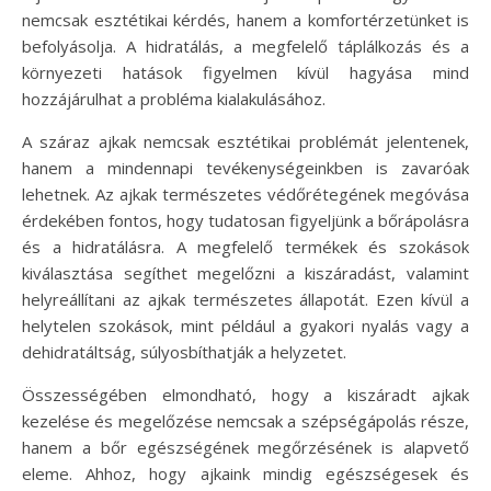
nemcsak esztétikai kérdés, hanem a komfortérzetünket is
befolyásolja. A hidratálás, a megfelelő táplálkozás és a
környezeti hatások figyelmen kívül hagyása mind
hozzájárulhat a probléma kialakulásához.
A száraz ajkak nemcsak esztétikai problémát jelentenek,
hanem a mindennapi tevékenységeinkben is zavaróak
lehetnek. Az ajkak természetes védőrétegének megóvása
érdekében fontos, hogy tudatosan figyeljünk a bőrápolásra
és a hidratálásra. A megfelelő termékek és szokások
kiválasztása segíthet megelőzni a kiszáradást, valamint
helyreállítani az ajkak természetes állapotát. Ezen kívül a
helytelen szokások, mint például a gyakori nyalás vagy a
dehidratáltság, súlyosbíthatják a helyzetet.
Összességében elmondható, hogy a kiszáradt ajkak
kezelése és megelőzése nemcsak a szépségápolás része,
hanem a bőr egészségének megőrzésének is alapvető
eleme. Ahhoz, hogy ajkaink mindig egészségesek és