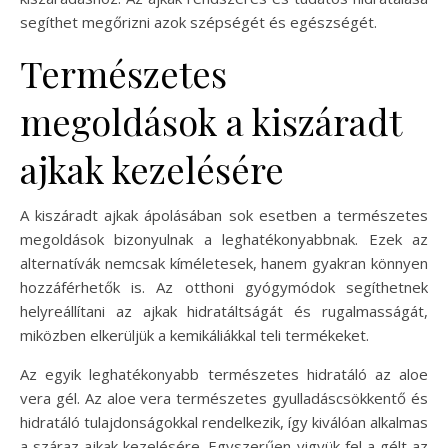
segíthet megőrizni azok szépségét és egészségét.
Természetes
megoldások a kiszáradt
ajkak kezelésére
A kiszáradt ajkak ápolásában sok esetben a természetes
megoldások bizonyulnak a leghatékonyabbnak. Ezek az
alternatívák nemcsak kíméletesek, hanem gyakran könnyen
hozzáférhetők is. Az otthoni gyógymódok segíthetnek
helyreállítani az ajkak hidratáltságát és rugalmasságát,
miközben elkerüljük a kemikáliákkal teli termékeket.
Az egyik leghatékonyabb természetes hidratáló az aloe
vera gél. Az aloe vera természetes gyulladáscsökkentő és
hidratáló tulajdonságokkal rendelkezik, így kiválóan alkalmas
a száraz ajkak kezelésére. Egyszerűen vigyük fel a gélt az