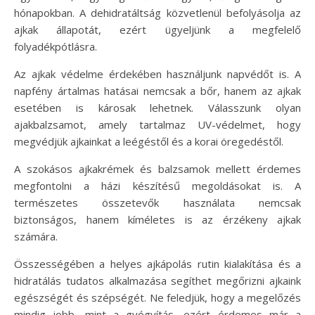
hónapokban. A dehidratáltság közvetlenül befolyásolja az
ajkak állapotát, ezért ügyeljünk a megfelelő
folyadékpótlásra.
Az ajkak védelme érdekében használjunk napvédőt is. A
napfény ártalmas hatásai nemcsak a bőr, hanem az ajkak
esetében is károsak lehetnek. Válasszunk olyan
ajakbalzsamot, amely tartalmaz UV-védelmet, hogy
megvédjük ajkainkat a leégéstől és a korai öregedéstől.
A szokásos ajkakrémek és balzsamok mellett érdemes
megfontolni a házi készítésű megoldásokat is. A
természetes összetevők használata nemcsak
biztonságos, hanem kíméletes is az érzékeny ajkak
számára.
Összességében a helyes ajkápolás rutin kialakítása és a
hidratálás tudatos alkalmazása segíthet megőrizni ajkaink
egészségét és szépségét. Ne feledjük, hogy a megelőzés
mindig jobb, mint a gyógyítás, ezért érdemes már a