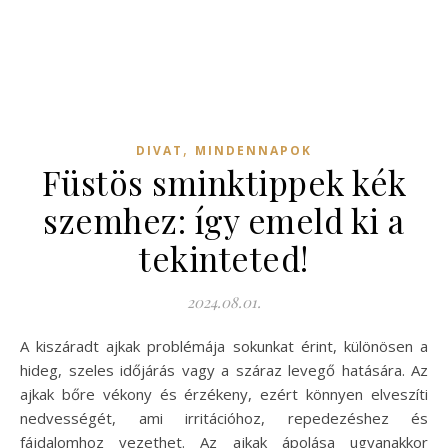
,
DIVAT
MINDENNAPOK
Füstös sminktippek kék
szemhez: így emeld ki a
tekinteted!
2024.08.01.
A kiszáradt ajkak problémája sokunkat érint, különösen a
hideg, szeles időjárás vagy a száraz levegő hatására. Az
ajkak bőre vékony és érzékeny, ezért könnyen elveszíti
nedvességét, ami irritációhoz, repedezéshez és
fájdalomhoz vezethet. Az ajkak ápolása ugyanakkor