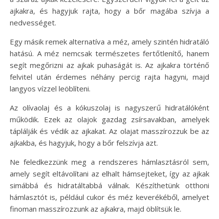
ajkakra, és hagyjuk rajta, hogy a bőr magába szívja a
nedvességet.
Egy másik remek alternatíva a méz, amely szintén hidratáló
hatású. A méz nemcsak természetes fertőtlenítő, hanem
segít megőrizni az ajkak puhaságát is. Az ajkakra történő
felvitel után érdemes néhány percig rajta hagyni, majd
langyos vízzel leöblíteni.
Az olívaolaj és a kókuszolaj is nagyszerű hidratálóként
működik. Ezek az olajok gazdag zsírsavakban, amelyek
táplálják és védik az ajkakat. Az olajat masszírozzuk be az
ajkakba, és hagyjuk, hogy a bőr felszívja azt.
Ne feledkezzünk meg a rendszeres hámlasztásról sem,
amely segít eltávolítani az elhalt hámsejteket, így az ajkak
simábbá és hidratáltabbá válnak. Készíthetünk otthoni
hámlasztót is, például cukor és méz keverékéből, amelyet
finoman masszírozzunk az ajkakra, majd öblítsük le.