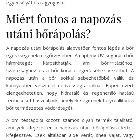
egyensúlyát és ragyogását.
Miért fontos a napozás
utáni bőrápolás?
A napozás utáni bőrápolás alapvetően fontos lépés a bőr
egészségének megőrzésében. A napfény UV-sugarai a bőr
hámrétegét károsíthatják, ami bőrirritációhoz,
szárazsághoz és a bőr korai öregedéséhez vezethet. A
napozás után a bőr sokkal sebezhetőbbé válik, és
könnyebben veszíti el nedvességtartalmát. Éppen ezért
elengedhetetlen, hogy hidratáló és regeneráló hatású
termékeket használjunk, amelyek segítenek helyreállítani a
bőr természetes védőrétegét.
A dm testápolói között számos olyan termék található,
amelyek kifejezetten a napozás utáni bőrápolásra lettek
kifejlesztve. Ezek általában aloe verát, shea vajat, vagy