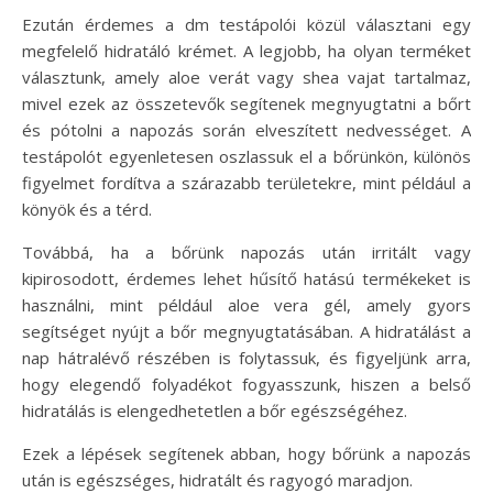
Ezután érdemes a dm testápolói közül választani egy
megfelelő hidratáló krémet. A legjobb, ha olyan terméket
választunk, amely aloe verát vagy shea vajat tartalmaz,
mivel ezek az összetevők segítenek megnyugtatni a bőrt
és pótolni a napozás során elveszített nedvességet. A
testápolót egyenletesen oszlassuk el a bőrünkön, különös
figyelmet fordítva a szárazabb területekre, mint például a
könyök és a térd.
Továbbá, ha a bőrünk napozás után irritált vagy
kipirosodott, érdemes lehet hűsítő hatású termékeket is
használni, mint például aloe vera gél, amely gyors
segítséget nyújt a bőr megnyugtatásában. A hidratálást a
nap hátralévő részében is folytassuk, és figyeljünk arra,
hogy elegendő folyadékot fogyasszunk, hiszen a belső
hidratálás is elengedhetetlen a bőr egészségéhez.
Ezek a lépések segítenek abban, hogy bőrünk a napozás
után is egészséges, hidratált és ragyogó maradjon.