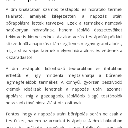
A dm kínálatában számos testápoló és hidratáló termék
található, amelyek kifejezetten a napozás utáni
bőrápolásra lettek tervezve. Ezek a termékek nemcsak
hatékonyan hidratálnak, hanem tápláló összetevőiket
tekintve is kiemelkednek. Az aloe verás testápolók például
közvetlenül a napozás után segítenek megnyugtatni a bőrt,
míg a shea vajas krémek mélyen hidratálnak és védenek a
kiszáradástól.
A dm testápolói különböző textúrákban és illatokban
érhetők el, így mindenki megtalálhatja a bőrének
legmegfelelőbb terméket. A könnyű, gyorsan beszívódó
krémek ideálisak lehetnek a napozás utáni azonnali
ápolásra, míg a gazdagabb, táplálóbb állagú testápolók
hosszabb távú hidratálást biztosítanak.
Fontos, hogy a napozás utáni bőrápolás során ne csak a
testünket, hanem az arcunkat is ápoljuk. A dm kínálatában
arcra használható termékek is megtalálhatók, amelyek