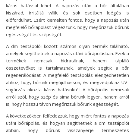
káros hatással lehet. A napozás után a bőr általában
kiszárad, irritáltá válik, és sok esetben leégés is
előfordulhat. Ezért kiemelten fontos, hogy a napozás után
megfelelő bőrápolást végezzünk, hogy megőrizzük bőrünk
egészségét és szépségét.
A dm testápolói között számos olyan termék található,
amelyek segíthetnek a napozás utáni bőrápolásban. Ezek a
termékek nemcsak hidratálnak, hanem tápláló
összetevőket is tartalmaznak, amelyek segítik a bőr
regenerálódását. A megfelelő testápolás elengedhetetlen
ahhoz, hogy bőrünk megújulhasson, és megvédjük az UV-
sugárzás okozta káros hatásoktól. A bőrápolás nemcsak
arról szól, hogy szép és sima bőrünk legyen, hanem arról
is, hogy hosszú távon megőrizzük bőrünk egészségét.
A következőkben felfedezzük, hogy miért fontos a napozás
utáni bőrápolás, és hogyan segíthetnek a dm testápolói
abban, hogy bőrünk visszanyerje természetes