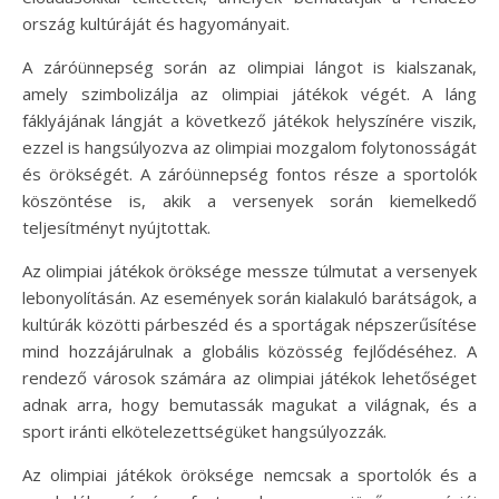
ország kultúráját és hagyományait.
A záróünnepség során az olimpiai lángot is kialszanak,
amely szimbolizálja az olimpiai játékok végét. A láng
fáklyájának lángját a következő játékok helyszínére viszik,
ezzel is hangsúlyozva az olimpiai mozgalom folytonosságát
és örökségét. A záróünnepség fontos része a sportolók
köszöntése is, akik a versenyek során kiemelkedő
teljesítményt nyújtottak.
Az olimpiai játékok öröksége messze túlmutat a versenyek
lebonyolításán. Az események során kialakuló barátságok, a
kultúrák közötti párbeszéd és a sportágak népszerűsítése
mind hozzájárulnak a globális közösség fejlődéséhez. A
rendező városok számára az olimpiai játékok lehetőséget
adnak arra, hogy bemutassák magukat a világnak, és a
sport iránti elkötelezettségüket hangsúlyozzák.
Az olimpiai játékok öröksége nemcsak a sportolók és a