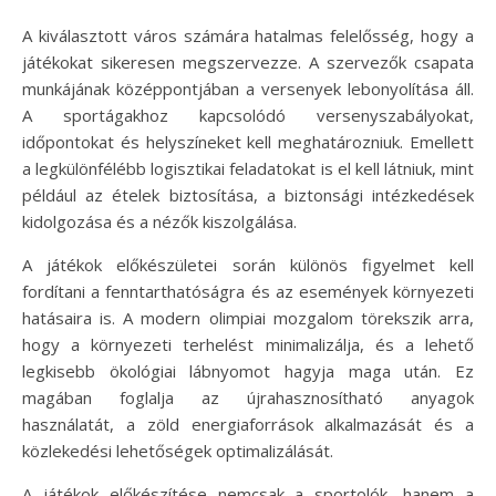
A kiválasztott város számára hatalmas felelősség, hogy a
játékokat sikeresen megszervezze. A szervezők csapata
munkájának középpontjában a versenyek lebonyolítása áll.
A sportágakhoz kapcsolódó versenyszabályokat,
időpontokat és helyszíneket kell meghatározniuk. Emellett
a legkülönfélébb logisztikai feladatokat is el kell látniuk, mint
például az ételek biztosítása, a biztonsági intézkedések
kidolgozása és a nézők kiszolgálása.
A játékok előkészületei során különös figyelmet kell
fordítani a fenntarthatóságra és az események környezeti
hatásaira is. A modern olimpiai mozgalom törekszik arra,
hogy a környezeti terhelést minimalizálja, és a lehető
legkisebb ökológiai lábnyomot hagyja maga után. Ez
magában foglalja az újrahasznosítható anyagok
használatát, a zöld energiaforrások alkalmazását és a
közlekedési lehetőségek optimalizálását.
A játékok előkészítése nemcsak a sportolók, hanem a