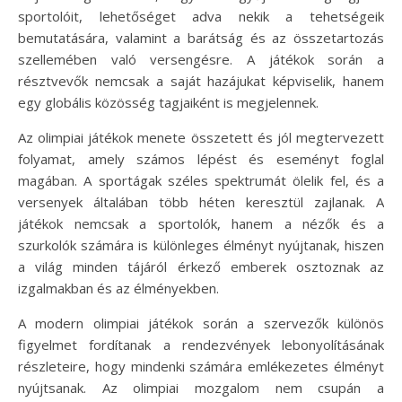
sportolóit, lehetőséget adva nekik a tehetségeik
bemutatására, valamint a barátság és az összetartozás
szellemében való versengésre. A játékok során a
résztvevők nemcsak a saját hazájukat képviselik, hanem
egy globális közösség tagjaiként is megjelennek.
Az olimpiai játékok menete összetett és jól megtervezett
folyamat, amely számos lépést és eseményt foglal
magában. A sportágak széles spektrumát ölelik fel, és a
versenyek általában több héten keresztül zajlanak. A
játékok nemcsak a sportolók, hanem a nézők és a
szurkolók számára is különleges élményt nyújtanak, hiszen
a világ minden tájáról érkező emberek osztoznak az
izgalmakban és az élményekben.
A modern olimpiai játékok során a szervezők különös
figyelmet fordítanak a rendezvények lebonyolításának
részleteire, hogy mindenki számára emlékezetes élményt
nyújtsanak. Az olimpiai mozgalom nem csupán a