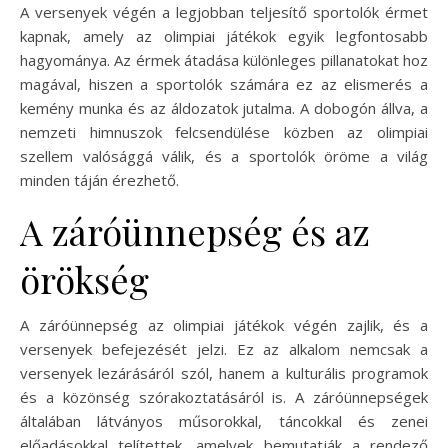
A versenyek végén a legjobban teljesítő sportolók érmet
kapnak, amely az olimpiai játékok egyik legfontosabb
hagyománya. Az érmek átadása különleges pillanatokat hoz
magával, hiszen a sportolók számára ez az elismerés a
kemény munka és az áldozatok jutalma. A dobogón állva, a
nemzeti himnuszok felcsendülése közben az olimpiai
szellem valósággá válik, és a sportolók öröme a világ
minden táján érezhető.
A záróünnepség és az
örökség
A záróünnepség az olimpiai játékok végén zajlik, és a
versenyek befejezését jelzi. Ez az alkalom nemcsak a
versenyek lezárásáról szól, hanem a kulturális programok
és a közönség szórakoztatásáról is. A záróünnepségek
általában látványos műsorokkal, táncokkal és zenei
előadásokkal telítettek, amelyek bemutatják a rendező