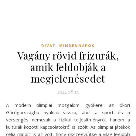
,
DIVAT
MINDENNAPOK
Vagány rövid frizurák,
amik feldobják a
megjelenésedet
2024.08.31.
A modern olimpiai mozgalom gyökerei az ókori
Görögországba nyúlnak vissza, ahol a sport és a
versengés nemcsak a fizikai teljesítményről, hanem a
kultúrák közötti kapcsolatokról is szólt. Az olimpiai játékok
célja mindig is az volt, hogy összegyűjtse a világ legjobb