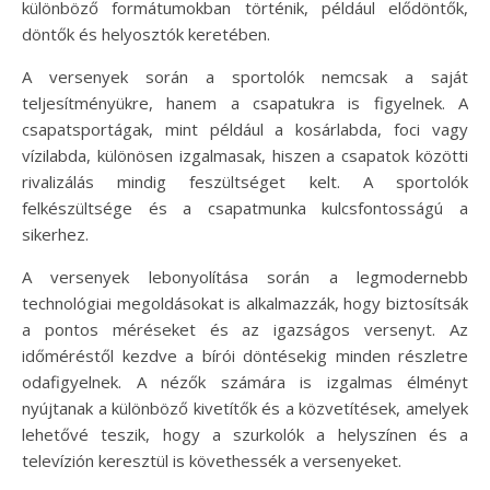
különböző formátumokban történik, például elődöntők,
döntők és helyosztók keretében.
A versenyek során a sportolók nemcsak a saját
teljesítményükre, hanem a csapatukra is figyelnek. A
csapatsportágak, mint például a kosárlabda, foci vagy
vízilabda, különösen izgalmasak, hiszen a csapatok közötti
rivalizálás mindig feszültséget kelt. A sportolók
felkészültsége és a csapatmunka kulcsfontosságú a
sikerhez.
A versenyek lebonyolítása során a legmodernebb
technológiai megoldásokat is alkalmazzák, hogy biztosítsák
a pontos méréseket és az igazságos versenyt. Az
időméréstől kezdve a bírói döntésekig minden részletre
odafigyelnek. A nézők számára is izgalmas élményt
nyújtanak a különböző kivetítők és a közvetítések, amelyek
lehetővé teszik, hogy a szurkolók a helyszínen és a
televízión keresztül is követhessék a versenyeket.