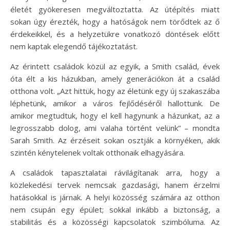
életét gyökeresen megváltoztatta. Az útépítés miatt
sokan úgy érezték, hogy a hatóságok nem törődtek az ő
érdekeikkel, és a helyzetükre vonatkozó döntések előtt
nem kaptak elegendő tájékoztatást.
Az érintett családok közül az egyik, a Smith család, évek
óta élt a kis házukban, amely generációkon át a család
otthona volt. „Azt hittük, hogy az életünk egy új szakaszába
léphetünk, amikor a város fejlődéséről hallottunk. De
amikor megtudtuk, hogy el kell hagynunk a házunkat, az a
legrosszabb dolog, ami valaha történt velünk” – mondta
Sarah Smith. Az érzéseit sokan osztják a környéken, akik
szintén kénytelenek voltak otthonaik elhagyására.
A családok tapasztalatai rávilágítanak arra, hogy a
közlekedési tervek nemcsak gazdasági, hanem érzelmi
hatásokkal is járnak. A helyi közösség számára az otthon
nem csupán egy épület; sokkal inkább a biztonság, a
stabilitás és a közösségi kapcsolatok szimbóluma. Az