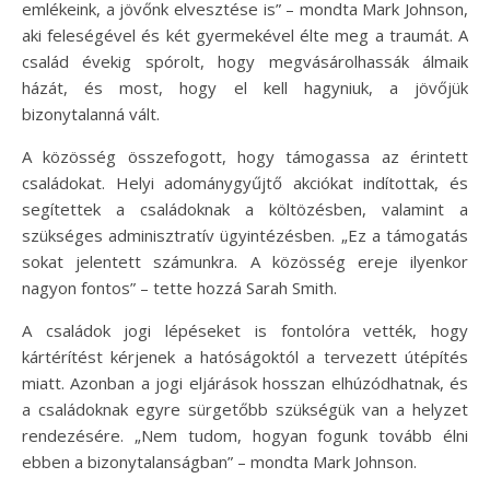
emlékeink, a jövőnk elvesztése is” – mondta Mark Johnson,
aki feleségével és két gyermekével élte meg a traumát. A
család évekig spórolt, hogy megvásárolhassák álmaik
házát, és most, hogy el kell hagyniuk, a jövőjük
bizonytalanná vált.
A közösség összefogott, hogy támogassa az érintett
családokat. Helyi adománygyűjtő akciókat indítottak, és
segítettek a családoknak a költözésben, valamint a
szükséges adminisztratív ügyintézésben. „Ez a támogatás
sokat jelentett számunkra. A közösség ereje ilyenkor
nagyon fontos” – tette hozzá Sarah Smith.
A családok jogi lépéseket is fontolóra vették, hogy
kártérítést kérjenek a hatóságoktól a tervezett útépítés
miatt. Azonban a jogi eljárások hosszan elhúzódhatnak, és
a családoknak egyre sürgetőbb szükségük van a helyzet
rendezésére. „Nem tudom, hogyan fogunk tovább élni
ebben a bizonytalanságban” – mondta Mark Johnson.