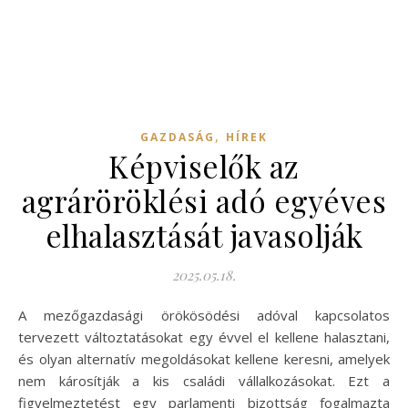
,
GAZDASÁG
HÍREK
Képviselők az
agráröröklési adó egyéves
elhalasztását javasolják
2025.05.18.
A mezőgazdasági örökösödési adóval kapcsolatos
tervezett változtatásokat egy évvel el kellene halasztani,
és olyan alternatív megoldásokat kellene keresni, amelyek
nem károsítják a kis családi vállalkozásokat. Ezt a
figyelmeztetést egy parlamenti bizottság fogalmazta