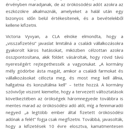
érvényben maradjanak, de az örökösödési adót azokra az
eszközökre alkalmaznák, amelyeket a halál után egy
bizonyos időn belül értékesítenek, és a bevételekből
kellene kifizetni.
Victoria Vyvyan, a CLA elnöke elmondta, hogy a
„visszafizetési” javaslat limitálná a családi vállalkozásokra
gyakorolt káros hatásokat, miközben célzottan azokra
összpontosítana, akik földet vásároltak, hogy rövid távú
nyereségért rejtegethessék a vagyonukat. „A kormány
mély gödörbe ásta magát, amikor a családi farmokat és
vállalkozásokat célozta meg, és most meg kell állnia,
hallgatnia és konzultálnia kell” – tette hozzá. A kormány
szóvivője viszont kiemelte, hogy a tervezett változtatások
következtében az örökségek háromnegyede továbbra is
mentes marad az örökösödési adó alól, míg a fennmaradó
negyed „a legtöbb ember által fizetett örökösödési
adónak a felét” fogja csak megfizetni. Továbbá, javasolták,
hogy a kifizetések 10 évre elosztva, kamatmentesen