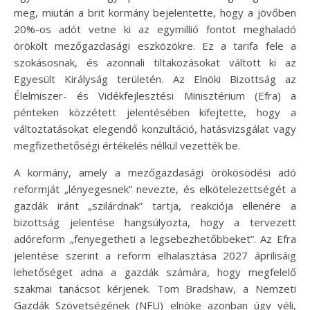
meg, miután a brit kormány bejelentette, hogy a jövőben
20%-os adót vetne ki az egymillió fontot meghaladó
örökölt mezőgazdasági eszközökre. Ez a tarifa fele a
szokásosnak, és azonnali tiltakozásokat váltott ki az
Egyesült Királyság területén. Az Elnöki Bizottság az
Élelmiszer- és Vidékfejlesztési Minisztérium (Efra) a
pénteken közzétett jelentésében kifejtette, hogy a
változtatásokat elegendő konzultáció, hatásvizsgálat vagy
megfizethetőségi értékelés nélkül vezették be.
A kormány, amely a mezőgazdasági örökösödési adó
reformját „lényegesnek” nevezte, és elkötelezettségét a
gazdák iránt „szilárdnak” tartja, reakciója ellenére a
bizottság jelentése hangsúlyozta, hogy a tervezett
adóreform „fenyegetheti a legsebezhetőbbeket”. Az Efra
jelentése szerint a reform elhalasztása 2027 áprilisáig
lehetőséget adna a gazdák számára, hogy megfelelő
szakmai tanácsot kérjenek. Tom Bradshaw, a Nemzeti
Gazdák Szövetségének (NFU) elnöke azonban úgy véli,