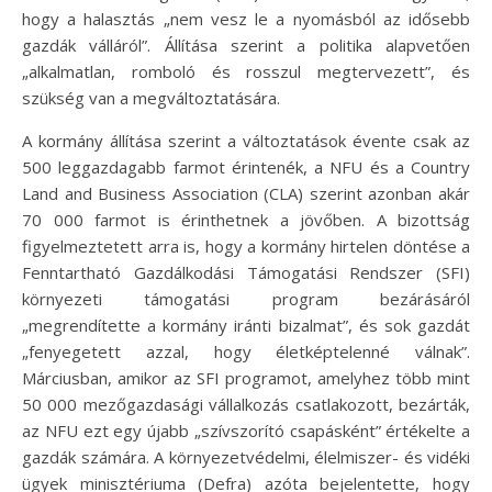
hogy a halasztás „nem vesz le a nyomásból az idősebb
gazdák válláról”. Állítása szerint a politika alapvetően
„alkalmatlan, romboló és rosszul megtervezett”, és
szükség van a megváltoztatására.
A kormány állítása szerint a változtatások évente csak az
500 leggazdagabb farmot érintenék, a NFU és a Country
Land and Business Association (CLA) szerint azonban akár
70 000 farmot is érinthetnek a jövőben. A bizottság
figyelmeztetett arra is, hogy a kormány hirtelen döntése a
Fenntartható Gazdálkodási Támogatási Rendszer (SFI)
környezeti támogatási program bezárásáról
„megrendítette a kormány iránti bizalmat”, és sok gazdát
„fenyegetett azzal, hogy életképtelenné válnak”.
Márciusban, amikor az SFI programot, amelyhez több mint
50 000 mezőgazdasági vállalkozás csatlakozott, bezárták,
az NFU ezt egy újabb „szívszorító csapásként” értékelte a
gazdák számára. A környezetvédelmi, élelmiszer- és vidéki
ügyek minisztériuma (Defra) azóta bejelentette, hogy