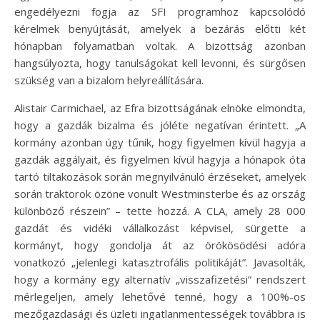
engedélyezni fogja az SFI programhoz kapcsolódó
kérelmek benyújtását, amelyek a bezárás előtti két
hónapban folyamatban voltak. A bizottság azonban
hangsúlyozta, hogy tanulságokat kell levonni, és sürgősen
szükség van a bizalom helyreállítására.
Alistair Carmichael, az Efra bizottságának elnöke elmondta,
hogy a gazdák bizalma és jóléte negatívan érintett. „A
kormány azonban úgy tűnik, hogy figyelmen kívül hagyja a
gazdák aggályait, és figyelmen kívül hagyja a hónapok óta
tartó tiltakozások során megnyilvánuló érzéseket, amelyek
során traktorok özöne vonult Westminsterbe és az ország
különböző részein” – tette hozzá. A CLA, amely 28 000
gazdát és vidéki vállalkozást képvisel, sürgette a
kormányt, hogy gondolja át az örökösödési adóra
vonatkozó „jelenlegi katasztrofális politikáját”. Javasolták,
hogy a kormány egy alternatív „visszafizetési” rendszert
mérlegeljen, amely lehetővé tenné, hogy a 100%-os
mezőgazdasági és üzleti ingatlanmentességek továbbra is