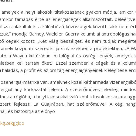
ezést.
, amelyek a helyi lakosok tiltakozásának gyakori módja, amikor
amikor támadás érte az energiacégek alkalmazottait, beleértve
rőszak alakultak ki a különböző közösségek között, akik nem 
ezzük,” mondja Barney. Wieldler Guerra kolumbiai antropológus h
 cégek között: „Két világ beszélget, és nem tudják megérteni
, amely központi szerepet játszik ezekben a projektekben. „A
ható a Wayuu kultúrában, mitológiai és ősrégi lények, amely
eletben kell tartani őket.” Ezzel szemben a cégek és a kolumb
ti haladás, a profit és az ország energiaigényeinek kielégítése ér
amosenergia-mátrixa van, amelynek közel kétharmada vízenergiáb
nergiahiány kockázatát jelenti. A szélerőművek jelenleg mindö
ek a régióba, a helyi lakosokkal való konfliktusok kockázata agg
asztert fejleszti La Guajirában, hat szélerőművel. A cég han
l, és biztosítja az előnyö
kg2ekjjgldo