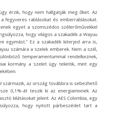
 úgy érzik, hogy nem hallgatják meg őket. Az
 a fegyveres rablásokat és emberrablásokat.
értenek egyet a szomszédos szélerőművekkel
angsúlyozza, hogy világos a szakadék a Wayuu
 egymást.” Ez a szakadék kiterjed arra is,
 Wayuu számára a szelek emberek. Nem a szél,
ek különböző temperamentummal rendelkeznek,
iai kormány a szelet úgy tekintik, mint egy
dekében.
ól származik, az ország továbbra is sebezhető
ssze 0,1%-át teszik ki az energiamixnek. Az
asztó kilátásokat jelent. Az AES Colombia, egy
gsúlyozza, hogy nyitott párbeszédet tart a