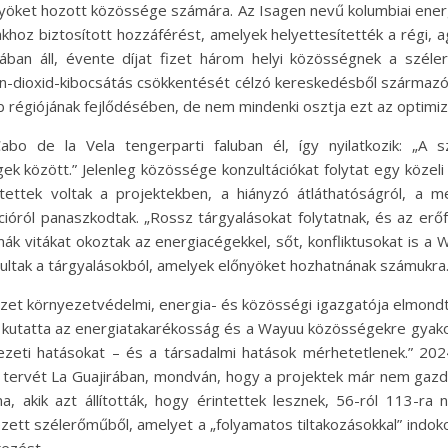
őnyöket hozott közössége számára. Az Isagen nevű kolumbiai energ
khoz biztosított hozzáférést, amelyek helyettesítették a régi, a
nában áll, évente díjat fizet három helyi közösségnek a széle
n-dioxid-kibocsátás csökkentését célzó kereskedésből származó 
régiójának fejlődésében, de nem mindenki osztja ezt az optimi
bo de la Vela tengerparti faluban él, így nyilatkozik: „A s
között.” Jelenleg közössége konzultációkat folytat egy közeli s
ttek voltak a projektekben, a hiányzó átláthatóságról, a me
pcióról panaszkodtak. „Rossz tárgyalásokat folytatnak, és az erő
émák vitákat okoztak az energiacégekkel, sőt, konfliktusokat is 
rultak a tárgyalásokból, amelyek előnyöket hozhatnának számukra
ézet környezetvédelmi, energia- és közösségi igazgatója elmondta
 kutatta az energiatakarékosság és a Wayuu közösségekre gyakoro
yezeti hatásokat – és a társadalmi hatások mérhetetlenek.” 
ési tervét La Guajirában, mondván, hogy a projektek már nem ga
, akik azt állították, hogy érintettek lesznek, 56-ról 113-r
ezett szélerőműből, amelyet a „folyamatos tiltakozásokkal” indo