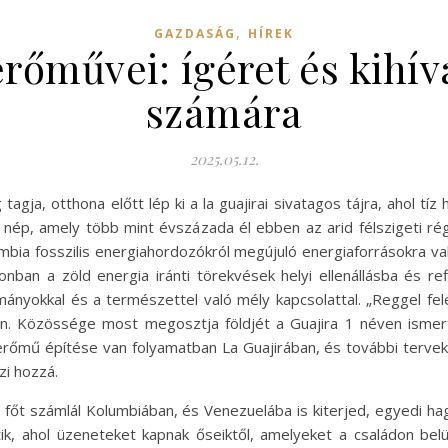
,
GAZDASÁG
HÍREK
rőművei: ígéret és kihív
számára
2025.05.12.
agja, otthona előtt lép ki a la guajirai sivatagos tájra, ahol tíz
u nép, amely több mint évszázada él ebben az arid félszigeti ré
mbia fosszilis energiahordozókról megújuló energiaforrásokra va
onban a zöld energia iránti törekvések helyi ellenállásba és r
ányokkal és a természettel való mély kapcsolattal. „Reggel fel
arán. Közössége most megosztja földjét a Guajira 1 néven isme
őmű építése van folyamatban La Guajirában, és további tervek i
zi hozzá.
főt számlál Kolumbiában, és Venezuelába is kiterjed, egyedi ha
tik, ahol üzeneteket kapnak őseiktől, amelyeket a családon belü