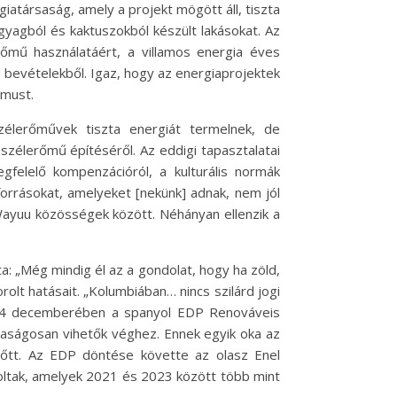
iatársaság, amely a projekt mögött áll, tiszta
gyagból és kaktuszokból készült lakásokat. Az
rőmű használatáért, a villamos energia éves
bevételekből. Igaz, hogy az energiaprojektek
zmust.
zélerőművek tiszta energiát termelnek, de
zélerőmű építéséről. Az eddigi tapasztalatai
gfelelő kompenzációról, a kulturális normák
forrásokat, amelyeket [nekünk] adnak, nem jól
a Wayuu közösségek között. Néhányan ellenzik a
.
: „Még mindig él az a gondolat, hogy ha zöld,
lt hatásait. „Kolumbiában… nincs szilárd jogi
2024 decemberében a spanyol EDP Renováveis
zdaságosan vihetők véghez. Ennek egyik oka az
a nőtt. Az EDP döntése követte az olasz Enel
koltak, amelyek 2021 és 2023 között több mint