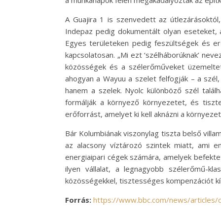
a munkanapok felén megakadályozták az építk
A Guajira 1 is szenvedett az útlezárásoktól
Indepaz pedig dokumentált olyan eseteket, 
Egyes területeken pedig feszültségek és e
kapcsolatosan. „Mi ezt ‘szélháborúknak’ nev
közösségek és a szélerőműveket üzemeltető
ahogyan a Wayuu a szelet felfogják – a szél
hanem a szelek. Nyolc különböző szél talál
formálják a környező környezetet, és tiszt
erőforrást, amelyet ki kell aknázni a környeze
Bár Kolumbiának viszonylag tiszta belső vill
az alacsony víztározó szintek miatt, ami e
energiaipari cégek számára, amelyek befektetn
ilyen vállalat, a legnagyobb szélerőmű-kl
közösségekkel, tisztességes kompenzációt kíná
Forrás:
https://www.bbc.com/news/articles/c