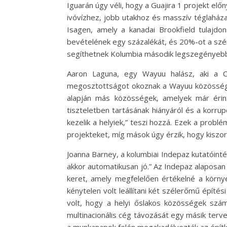
Iguarán úgy véli, hogy a Guajira 1 projekt el
ivóvízhez, jobb utakhoz és masszív téglaháza
Isagen, amely a kanadai Brookfield tulajdo
bevételének egy százalékát, és 20%-ot a szé
segíthetnek Kolumbia második legszegényebb 
Aaron Laguna, egy Wayuu halász, aki a Ca
megosztottságot okoznak a Wayuu közösségek 
alapján más közösségek, amelyek már érinte
tiszteletben tartásának hiányáról és a korru
kezelik a helyiek,” teszi hozzá. Ezek a probl
projekteket, míg mások úgy érzik, hogy kiszo
Joanna Barney, a kolumbiai Indepaz kutatóint
akkor automatikusan jó.” Az Indepaz alaposan
keret, amely megfelelően értékelné a körn
kénytelen volt leállítani két szélerőmű épít
volt, hogy a helyi őslakos közösségek száma
multinacionális cég távozását egy másik terv