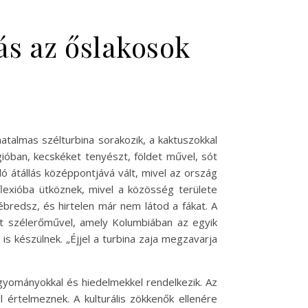
ás az őslakosok
 hatalmas szélturbina sorakozik, a kaktuszokkal
gióban, kecskéket tenyészt, földet művel, sót
ló átállás középpontjává vált, mivel az ország
eflexióba ütköznek, mivel a közösség területe
ébredsz, és hirtelen már nem látod a fákat. A
rt szélerőművel, amely Kolumbiában az egyik
s készülnek. „Éjjel a turbina zaja megzavarja
gyományokkal és hiedelmekkel rendelkezik. Az
l értelmeznek. A kulturális zökkenők ellenére