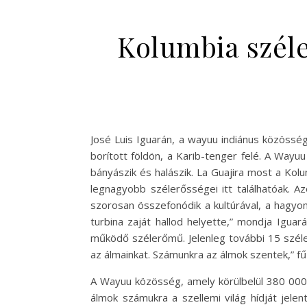
Kolumbia széle
José Luis Iguarán, a wayuu indiánus közösség t
borított földön, a Karib-tenger felé. A Wayu
bányászik és halászik. La Guajira most a Kolu
legnagyobb szélerősségei itt találhatóak. Az
szorosan összefonódik a kultúrával, a hagyom
turbina zaját hallod helyette,” mondja Igu
működő szélerőmű. Jelenleg további 15 széler
az álmainkat. Számunkra az álmok szentek,” fű
A Wayuu közösség, amely körülbelül 380 000 
álmok számukra a szellemi világ hídját jelen