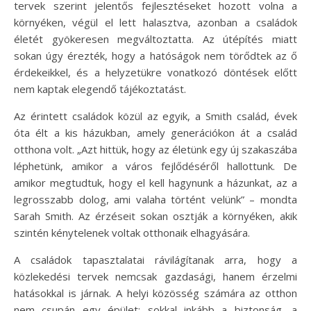
tervek szerint jelentős fejlesztéseket hozott volna a
környéken, végül el lett halasztva, azonban a családok
életét gyökeresen megváltoztatta. Az útépítés miatt
sokan úgy érezték, hogy a hatóságok nem törődtek az ő
érdekeikkel, és a helyzetükre vonatkozó döntések előtt
nem kaptak elegendő tájékoztatást.
Az érintett családok közül az egyik, a Smith család, évek
óta élt a kis házukban, amely generációkon át a család
otthona volt. „Azt hittük, hogy az életünk egy új szakaszába
léphetünk, amikor a város fejlődéséről hallottunk. De
amikor megtudtuk, hogy el kell hagynunk a házunkat, az a
legrosszabb dolog, ami valaha történt velünk” – mondta
Sarah Smith. Az érzéseit sokan osztják a környéken, akik
szintén kénytelenek voltak otthonaik elhagyására.
A családok tapasztalatai rávilágítanak arra, hogy a
közlekedési tervek nemcsak gazdasági, hanem érzelmi
hatásokkal is járnak. A helyi közösség számára az otthon
nem csupán egy épület; sokkal inkább a biztonság, a