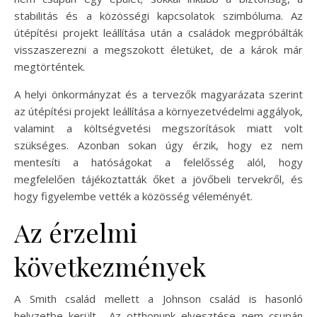
stabilitás és a közösségi kapcsolatok szimbóluma. Az
útépítési projekt leállítása után a családok megpróbálták
visszaszerezni a megszokott életüket, de a károk már
megtörténtek.
A helyi önkormányzat és a tervezők magyarázata szerint
az útépítési projekt leállítása a környezetvédelmi aggályok,
valamint a költségvetési megszorítások miatt volt
szükséges. Azonban sokan úgy érzik, hogy ez nem
mentesíti a hatóságokat a felelősség alól, hogy
megfelelően tájékoztatták őket a jövőbeli tervekről, és
hogy figyelembe vették a közösség véleményét.
Az érzelmi
következmények
A Smith család mellett a Johnson család is hasonló
helyzetbe került. „Az otthonunk elvesztése nem csupán