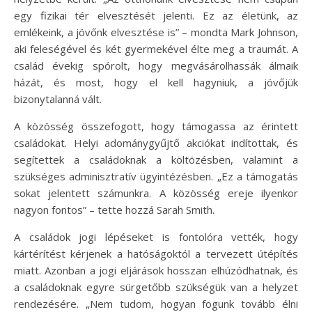
egy fizikai tér elvesztését jelenti. Ez az életünk, az
emlékeink, a jövőnk elvesztése is” – mondta Mark Johnson,
aki feleségével és két gyermekével élte meg a traumát. A
család évekig spórolt, hogy megvásárolhassák álmaik
házát, és most, hogy el kell hagyniuk, a jövőjük
bizonytalanná vált.
A közösség összefogott, hogy támogassa az érintett
családokat. Helyi adománygyűjtő akciókat indítottak, és
segítettek a családoknak a költözésben, valamint a
szükséges adminisztratív ügyintézésben. „Ez a támogatás
sokat jelentett számunkra. A közösség ereje ilyenkor
nagyon fontos” – tette hozzá Sarah Smith.
A családok jogi lépéseket is fontolóra vették, hogy
kártérítést kérjenek a hatóságoktól a tervezett útépítés
miatt. Azonban a jogi eljárások hosszan elhúzódhatnak, és
a családoknak egyre sürgetőbb szükségük van a helyzet
rendezésére. „Nem tudom, hogyan fogunk tovább élni