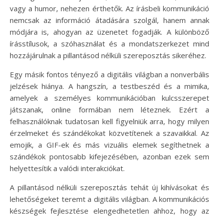
vagy a humor, nehezen érthetők. Az írásbeli kommunikáció
nemcsak az információ átadására szolgál, hanem annak
módjára is, ahogyan az üzenetet fogadják. A különböző
írásstílusok, a szóhasználat és a mondatszerkezet mind
hozzájárulnak a pillantásod nélküli szereposztás sikeréhez.
Egy másik fontos tényező a digitális világban a nonverbális
jelzések hiánya. A hangszín, a testbeszéd és a mimika,
amelyek a személyes kommunikációban kulcsszerepet
játszanak, online formában nem léteznek. Ezért a
felhasználóknak tudatosan kell figyelniük arra, hogy milyen
érzelmeket és szándékokat közvetítenek a szavaikkal. Az
emojik, a GIF-ek és más vizuális elemek segíthetnek a
szándékok pontosabb kifejezésében, azonban ezek sem
helyettesítik a valódi interakciókat.
A pillantásod nélküli szereposztás tehát új kihívásokat és
lehetőségeket teremt a digitális világban. A kommunikációs
készségek fejlesztése elengedhetetlen ahhoz, hogy az