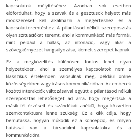
kapcsolatok mélyítéséhez. Azonban sok esetben
előfordulhat, hogy a szavak és a gesztusok helyett más
módszereket kell alkalmazni a megértéshez és a
kapcsolatteremtéshez. A pillantásod nélküli szereposztás
olyan szituációkat teremt, ahol a kommunikáció más formái,
mint például a hallás, az intonáció, vagy akár a
szövegkörnyezet hangsúlyozása, kiemelt szerepet kapnak.
Ez a megközelítés különösen fontos lehet olyan
helyzetekben, ahol a személyes kapcsolatok nem a
klasszikus értelemben valósulnak meg, például online
közösségekben vagy írásos kommunikációban. Az emberek
közötti interakciók változásaival együtt a pillantásod nélküli
szereposztás lehetőséget ad arra, hogy megértsük a
másik fél érzéseit és szándékait anélkül, hogy közvetlen
szemkontaktusra lenne szükség. Ez a cikk célja, hogy
bemutassa, hogyan működik ez a koncepció, és milyen
hatással van a társadalmi kapcsolatokra és a
kommunikációra.