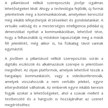
A pillantásod nélküli szereposztás jövője izgalmas
lehetőségeket kínál. Ahogy a technológia fejlődik, új formái
jelenhetnek meg a kommunikációnak, amelyeken keresztül
még inkább kifejezhetjük érzéseinket és gondolatainkat. A
virtuális valóság és a mesterséges intelligencia például új
dimenziókat nyithat a kommunikációban, lehetővé téve,
hogy a felhasználók új módokon tapasztalják meg a másik
fél jelenlétét, még akkor is, ha fizikailag távol vannak
egymástól.
A jövőben a pillantásod nélküli szereposztás során a
digitális eszközök és alkalmazások szerepe is jelentősen
megnőhet. Az olyan platformok, amelyek lehetővé teszik a
hangalapú kommunikációt, vagy a videókonferenciák,
amelyek visszahozzák a nem verbális jeleket, egyre
elterjedtebbé válhatnak. Az emberek egyre inkább keresni
fogják azokat a lehetőségeket, ahol a szavak mellett a
testbeszéd és a hangszín is hozzájárulhat az üzenet
megértéséhez.