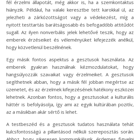
fél érzelmi állapotát, még akkor is, ha a szemkontaktus
hiányzik. Például, ha valaki keresztbe tett karokkal ül, az
jelezheti a zárkózottságot vagy a védekezést, míg a
nyitott testtartás barátságosabb és befogadóbb attitűdöt
sugall. Az ilyen nonverbális jelek lehetővé teszik, hogy az
emberek érzéseiket és véleményüket kifejezzék anélkül,
hogy közvetlenül beszélnének.
Egy másik fontos aspektus a gesztusok használata. Az
emberek gyakran használnak kézmozdulatokat, hogy
hangsúlyozzák szavaikat vagy érzelmeiket. A gesztusok
segíthetnek abban, hogy a másik fél jobban megértse az
üzenetet, és az érzelmek kifejezésének hatékony eszközei
lehetnek. Azonban fontos, hogy a gesztusokat a kulturális
háttér is befolyásolja, így ami az egyik kultúrában pozitív,
az a másikban akár sértő is lehet.
A testbeszéd és a gesztusok tudatos használata tehát
kulcsfontosságú a pillantásod nélküli szereposztás során.
Ahhoz, hogy sikeresen kommunikáljunk, érdemes figyelni