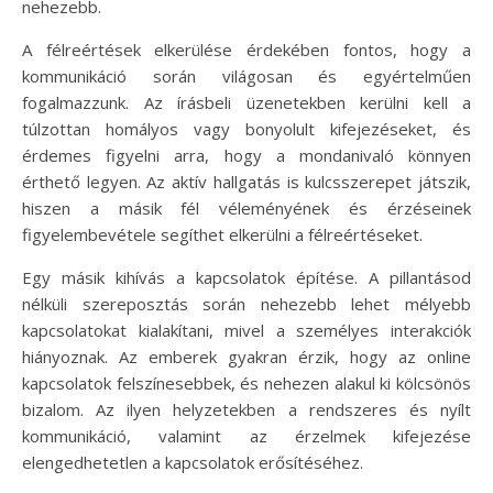
nehezebb.
A félreértések elkerülése érdekében fontos, hogy a
kommunikáció során világosan és egyértelműen
fogalmazzunk. Az írásbeli üzenetekben kerülni kell a
túlzottan homályos vagy bonyolult kifejezéseket, és
érdemes figyelni arra, hogy a mondanivaló könnyen
érthető legyen. Az aktív hallgatás is kulcsszerepet játszik,
hiszen a másik fél véleményének és érzéseinek
figyelembevétele segíthet elkerülni a félreértéseket.
Egy másik kihívás a kapcsolatok építése. A pillantásod
nélküli szereposztás során nehezebb lehet mélyebb
kapcsolatokat kialakítani, mivel a személyes interakciók
hiányoznak. Az emberek gyakran érzik, hogy az online
kapcsolatok felszínesebbek, és nehezen alakul ki kölcsönös
bizalom. Az ilyen helyzetekben a rendszeres és nyílt
kommunikáció, valamint az érzelmek kifejezése
elengedhetetlen a kapcsolatok erősítéséhez.