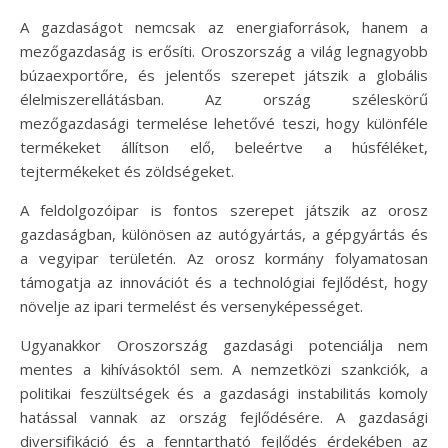
A gazdaságot nemcsak az energiaforrások, hanem a
mezőgazdaság is erősíti. Oroszország a világ legnagyobb
búzaexportőre, és jelentős szerepet játszik a globális
élelmiszerellátásban. Az ország széleskörű
mezőgazdasági termelése lehetővé teszi, hogy különféle
termékeket állítson elő, beleértve a húsféléket,
tejtermékeket és zöldségeket.
A feldolgozóipar is fontos szerepet játszik az orosz
gazdaságban, különösen az autógyártás, a gépgyártás és
a vegyipar területén. Az orosz kormány folyamatosan
támogatja az innovációt és a technológiai fejlődést, hogy
növelje az ipari termelést és versenyképességet.
Ugyanakkor Oroszország gazdasági potenciálja nem
mentes a kihívásoktól sem. A nemzetközi szankciók, a
politikai feszültségek és a gazdasági instabilitás komoly
hatással vannak az ország fejlődésére. A gazdasági
diversifikáció és a fenntartható fejlődés érdekében az