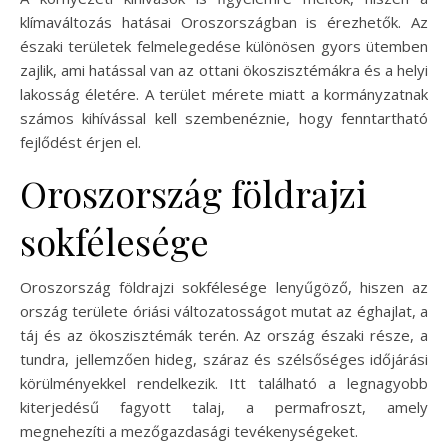
klímaváltozás hatásai Oroszországban is érezhetők. Az
északi területek felmelegedése különösen gyors ütemben
zajlik, ami hatással van az ottani ökoszisztémákra és a helyi
lakosság életére. A terület mérete miatt a kormányzatnak
számos kihívással kell szembenéznie, hogy fenntartható
fejlődést érjen el.
Oroszország földrajzi
sokfélesége
Oroszország földrajzi sokfélesége lenyűgöző, hiszen az
ország területe óriási változatosságot mutat az éghajlat, a
táj és az ökoszisztémák terén. Az ország északi része, a
tundra, jellemzően hideg, száraz és szélsőséges időjárási
körülményekkel rendelkezik. Itt található a legnagyobb
kiterjedésű fagyott talaj, a permafroszt, amely
megnehezíti a mezőgazdasági tevékenységeket.