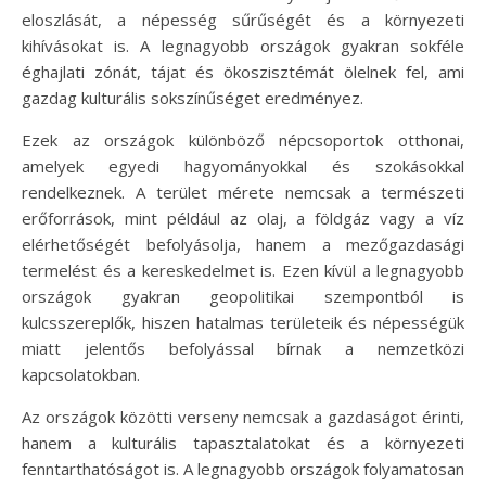
eloszlását, a népesség sűrűségét és a környezeti
kihívásokat is. A legnagyobb országok gyakran sokféle
éghajlati zónát, tájat és ökoszisztémát ölelnek fel, ami
gazdag kulturális sokszínűséget eredményez.
Ezek az országok különböző népcsoportok otthonai,
amelyek egyedi hagyományokkal és szokásokkal
rendelkeznek. A terület mérete nemcsak a természeti
erőforrások, mint például az olaj, a földgáz vagy a víz
elérhetőségét befolyásolja, hanem a mezőgazdasági
termelést és a kereskedelmet is. Ezen kívül a legnagyobb
országok gyakran geopolitikai szempontból is
kulcsszereplők, hiszen hatalmas területeik és népességük
miatt jelentős befolyással bírnak a nemzetközi
kapcsolatokban.
Az országok közötti verseny nemcsak a gazdaságot érinti,
hanem a kulturális tapasztalatokat és a környezeti
fenntarthatóságot is. A legnagyobb országok folyamatosan