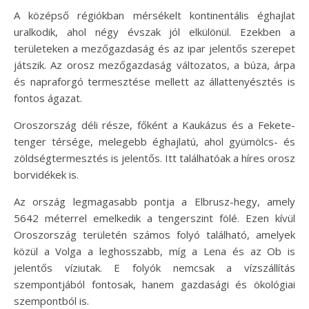
A középső régiókban mérsékelt kontinentális éghajlat
uralkodik, ahol négy évszak jól elkülönül. Ezekben a
területeken a mezőgazdaság és az ipar jelentős szerepet
játszik. Az orosz mezőgazdaság változatos, a búza, árpa
és napraforgó termesztése mellett az állattenyésztés is
fontos ágazat.
Oroszország déli része, főként a Kaukázus és a Fekete-
tenger térsége, melegebb éghajlatú, ahol gyümölcs- és
zöldségtermesztés is jelentős. Itt találhatóak a híres orosz
borvidékek is.
Az ország legmagasabb pontja a Elbrusz-hegy, amely
5642 méterrel emelkedik a tengerszint fölé. Ezen kívül
Oroszország területén számos folyó található, amelyek
közül a Volga a leghosszabb, míg a Lena és az Ob is
jelentős víziutak. E folyók nemcsak a vízszállítás
szempontjából fontosak, hanem gazdasági és ökológiai
szempontból is.