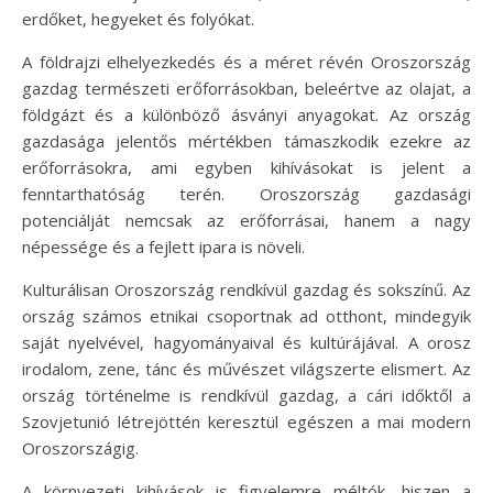
erdőket, hegyeket és folyókat.
A földrajzi elhelyezkedés és a méret révén Oroszország
gazdag természeti erőforrásokban, beleértve az olajat, a
földgázt és a különböző ásványi anyagokat. Az ország
gazdasága jelentős mértékben támaszkodik ezekre az
erőforrásokra, ami egyben kihívásokat is jelent a
fenntarthatóság terén. Oroszország gazdasági
potenciálját nemcsak az erőforrásai, hanem a nagy
népessége és a fejlett ipara is növeli.
Kulturálisan Oroszország rendkívül gazdag és sokszínű. Az
ország számos etnikai csoportnak ad otthont, mindegyik
saját nyelvével, hagyományaival és kultúrájával. A orosz
irodalom, zene, tánc és művészet világszerte elismert. Az
ország történelme is rendkívül gazdag, a cári időktől a
Szovjetunió létrejöttén keresztül egészen a mai modern
Oroszországig.
A környezeti kihívások is figyelemre méltók, hiszen a