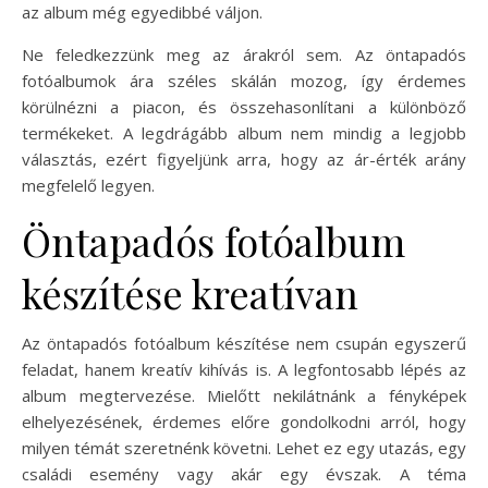
az album még egyedibbé váljon.
Ne feledkezzünk meg az árakról sem. Az öntapadós
fotóalbumok ára széles skálán mozog, így érdemes
körülnézni a piacon, és összehasonlítani a különböző
termékeket. A legdrágább album nem mindig a legjobb
választás, ezért figyeljünk arra, hogy az ár-érték arány
megfelelő legyen.
Öntapadós fotóalbum
készítése kreatívan
Az öntapadós fotóalbum készítése nem csupán egyszerű
feladat, hanem kreatív kihívás is. A legfontosabb lépés az
album megtervezése. Mielőtt nekilátnánk a fényképek
elhelyezésének, érdemes előre gondolkodni arról, hogy
milyen témát szeretnénk követni. Lehet ez egy utazás, egy
családi esemény vagy akár egy évszak. A téma