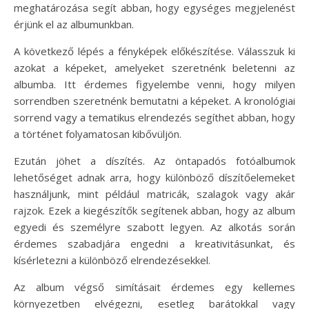
meghatározása segít abban, hogy egységes megjelenést
érjünk el az albumunkban.
A következő lépés a fényképek előkészítése. Válasszuk ki
azokat a képeket, amelyeket szeretnénk beletenni az
albumba. Itt érdemes figyelembe venni, hogy milyen
sorrendben szeretnénk bemutatni a képeket. A kronológiai
sorrend vagy a tematikus elrendezés segíthet abban, hogy
a történet folyamatosan kibővüljön.
Ezután jöhet a díszítés. Az öntapadós fotóalbumok
lehetőséget adnak arra, hogy különböző díszítőelemeket
használjunk, mint például matricák, szalagok vagy akár
rajzok. Ezek a kiegészítők segítenek abban, hogy az album
egyedi és személyre szabott legyen. Az alkotás során
érdemes szabadjára engedni a kreativitásunkat, és
kísérletezni a különböző elrendezésekkel.
Az album végső simításait érdemes egy kellemes
környezetben elvégezni, esetleg barátokkal vagy