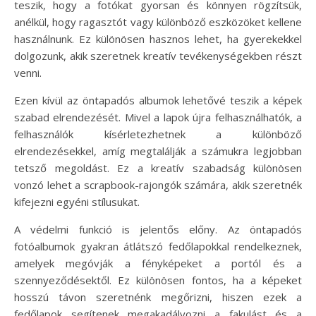
teszik, hogy a fotókat gyorsan és könnyen rögzítsük,
anélkül, hogy ragasztót vagy különböző eszközöket kellene
használnunk. Ez különösen hasznos lehet, ha gyerekekkel
dolgozunk, akik szeretnek kreatív tevékenységekben részt
venni.
Ezen kívül az öntapadós albumok lehetővé teszik a képek
szabad elrendezését. Mivel a lapok újra felhasználhatók, a
felhasználók kísérletezhetnek a különböző
elrendezésekkel, amíg megtalálják a számukra legjobban
tetsző megoldást. Ez a kreatív szabadság különösen
vonzó lehet a scrapbook-rajongók számára, akik szeretnék
kifejezni egyéni stílusukat.
A védelmi funkció is jelentős előny. Az öntapadós
fotóalbumok gyakran átlátszó fedőlapokkal rendelkeznek,
amelyek megóvják a fényképeket a portól és a
szennyeződésektől. Ez különösen fontos, ha a képeket
hosszú távon szeretnénk megőrizni, hiszen ezek a
fedőlapok segítenek megakadályozni a fakulást és a