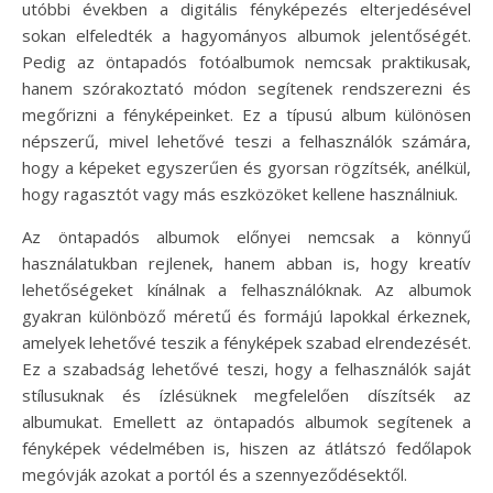
utóbbi években a digitális fényképezés elterjedésével
sokan elfeledték a hagyományos albumok jelentőségét.
Pedig az öntapadós fotóalbumok nemcsak praktikusak,
hanem szórakoztató módon segítenek rendszerezni és
megőrizni a fényképeinket. Ez a típusú album különösen
népszerű, mivel lehetővé teszi a felhasználók számára,
hogy a képeket egyszerűen és gyorsan rögzítsék, anélkül,
hogy ragasztót vagy más eszközöket kellene használniuk.
Az öntapadós albumok előnyei nemcsak a könnyű
használatukban rejlenek, hanem abban is, hogy kreatív
lehetőségeket kínálnak a felhasználóknak. Az albumok
gyakran különböző méretű és formájú lapokkal érkeznek,
amelyek lehetővé teszik a fényképek szabad elrendezését.
Ez a szabadság lehetővé teszi, hogy a felhasználók saját
stílusuknak és ízlésüknek megfelelően díszítsék az
albumukat. Emellett az öntapadós albumok segítenek a
fényképek védelmében is, hiszen az átlátszó fedőlapok
megóvják azokat a portól és a szennyeződésektől.