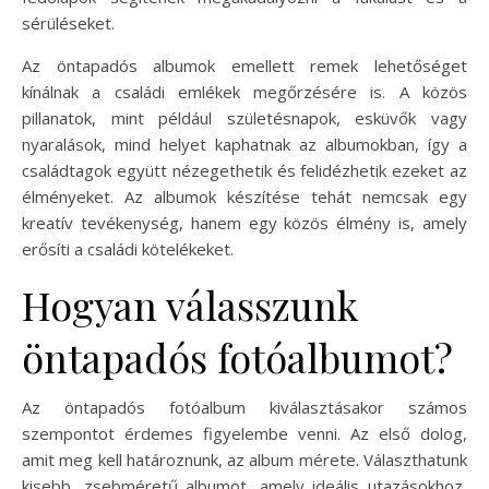
sérüléseket.
Az öntapadós albumok emellett remek lehetőséget
kínálnak a családi emlékek megőrzésére is. A közös
pillanatok, mint például születésnapok, esküvők vagy
nyaralások, mind helyet kaphatnak az albumokban, így a
családtagok együtt nézegethetik és felidézhetik ezeket az
élményeket. Az albumok készítése tehát nemcsak egy
kreatív tevékenység, hanem egy közös élmény is, amely
erősíti a családi kötelékeket.
Hogyan válasszunk
öntapadós fotóalbumot?
Az öntapadós fotóalbum kiválasztásakor számos
szempontot érdemes figyelembe venni. Az első dolog,
amit meg kell határoznunk, az album mérete. Választhatunk
kisebb, zsebméretű albumot, amely ideális utazásokhoz,