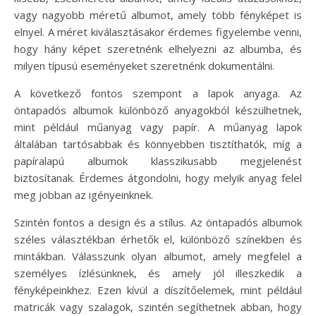
vagy nagyobb méretű albumot, amely több fényképet is
elnyel. A méret kiválasztásakor érdemes figyelembe venni,
hogy hány képet szeretnénk elhelyezni az albumba, és
milyen típusú eseményeket szeretnénk dokumentálni.
A következő fontos szempont a lapok anyaga. Az
öntapadós albumok különböző anyagokból készülhetnek,
mint például műanyag vagy papír. A műanyag lapok
általában tartósabbak és könnyebben tisztíthatók, míg a
papíralapú albumok klasszikusabb megjelenést
biztosítanak. Érdemes átgondolni, hogy melyik anyag felel
meg jobban az igényeinknek.
Szintén fontos a design és a stílus. Az öntapadós albumok
széles választékban érhetők el, különböző színekben és
mintákban. Válasszunk olyan albumot, amely megfelel a
személyes ízlésünknek, és amely jól illeszkedik a
fényképeinkhez. Ezen kívül a díszítőelemek, mint például
matricák vagy szalagok, szintén segíthetnek abban, hogy