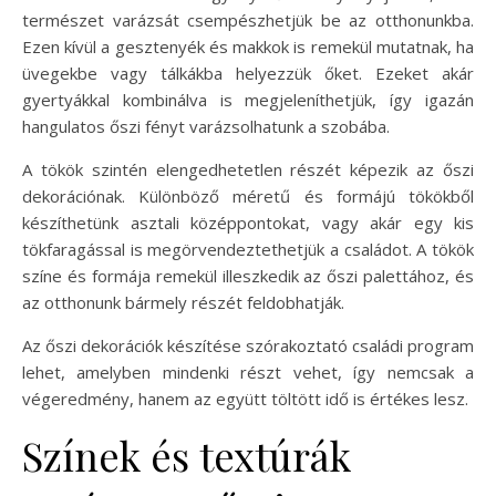
természet varázsát csempészhetjük be az otthonunkba.
Ezen kívül a gesztenyék és makkok is remekül mutatnak, ha
üvegekbe vagy tálkákba helyezzük őket. Ezeket akár
gyertyákkal kombinálva is megjeleníthetjük, így igazán
hangulatos őszi fényt varázsolhatunk a szobába.
A tökök szintén elengedhetetlen részét képezik az őszi
dekorációnak. Különböző méretű és formájú tökökből
készíthetünk asztali középpontokat, vagy akár egy kis
tökfaragással is megörvendeztethetjük a családot. A tökök
színe és formája remekül illeszkedik az őszi palettához, és
az otthonunk bármely részét feldobhatják.
Az őszi dekorációk készítése szórakoztató családi program
lehet, amelyben mindenki részt vehet, így nemcsak a
végeredmény, hanem az együtt töltött idő is értékes lesz.
Színek és textúrák