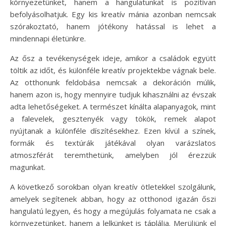
környezetünket, hanem a hangulatunkat is pozitívan
befolyásolhatjuk. Egy kis kreatív mánia azonban nemcsak
szórakoztató, hanem jótékony hatással is lehet a
mindennapi életünkre.
Az ősz a tevékenységek ideje, amikor a családok együtt
töltik az időt, és különféle kreatív projektekbe vágnak bele.
Az otthonunk feldobása nemcsak a dekoráción múlik,
hanem azon is, hogy mennyire tudjuk kihasználni az évszak
adta lehetőségeket. A természet kínálta alapanyagok, mint
a falevelek, gesztenyék vagy tökök, remek alapot
nyújtanak a különféle díszítésekhez. Ezen kívül a színek,
formák és textúrák játékával olyan varázslatos
atmoszférát teremthetünk, amelyben jól érezzük
magunkat.
A következő sorokban olyan kreatív ötletekkel szolgálunk,
amelyek segítenek abban, hogy az otthonod igazán őszi
hangulatú legyen, és hogy a megújulás folyamata ne csak a
környezetünket, hanem a lelkünket is táplálja. Merüljünk el