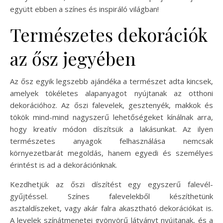
együtt ebben a színes és inspiráló világban!
Természetes dekorációk
az ősz jegyében
Az ősz egyik legszebb ajándéka a természet adta kincsek,
amelyek tökéletes alapanyagot nyújtanak az otthoni
dekorációhoz. Az őszi falevelek, gesztenyék, makkok és
tökök mind-mind nagyszerű lehetőségeket kínálnak arra,
hogy kreatív módon díszítsük a lakásunkat. Az ilyen
természetes anyagok felhasználása nemcsak
környezetbarát megoldás, hanem egyedi és személyes
érintést is ad a dekorációnknak.
Kezdhetjük az őszi díszítést egy egyszerű falevél-
gyűjtéssel. Színes falevelekből készíthetünk
asztaldíszeket, vagy akár falra akasztható dekorációkat is.
A levelek színátmenetei gyönyörű látványt nyújtanak, és a