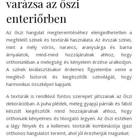
varázsa az őszi
enteriőrben
Az őszi hangulat megteremtéséhez elengedhetetlen a
megfelelő színek és textúrák használata. Az évszak színei,
mint a mély vörös, narancs, aranysárga és barna
árnyalatok, mind-mind hozzájárulnak ahhoz, hogy
otthonunkban a melegség és kényelem érzése uralkodjon.
A színek kiválasztásakor érdemes figyelembe venni a
meglévő bútorok és kiegészítők színvilágát, hogy
harmonikus összképet kapjunk.
A textúrák is rendkívül fontos szerepet játszanak az őszi
dekorációban. A puha plédek, meleg gyapjú párnák és fából
készült kiegészítők mind hozzájárulnak ahhoz, hogy
otthonunk kényelmes és hívogató legyen. Az őszi estéken
a lágy fények és a kellemes textúrák kombinációja igazi
otthonos hangulatot teremt, ahol jól érezhetjük magunkat.