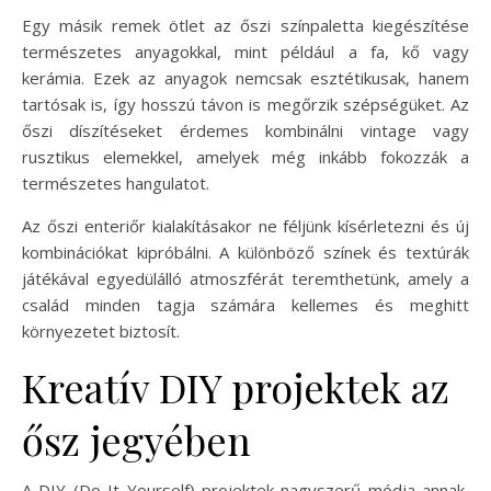
Egy másik remek ötlet az őszi színpaletta kiegészítése
természetes anyagokkal, mint például a fa, kő vagy
kerámia. Ezek az anyagok nemcsak esztétikusak, hanem
tartósak is, így hosszú távon is megőrzik szépségüket. Az
őszi díszítéseket érdemes kombinálni vintage vagy
rusztikus elemekkel, amelyek még inkább fokozzák a
természetes hangulatot.
Az őszi enteriőr kialakításakor ne féljünk kísérletezni és új
kombinációkat kipróbálni. A különböző színek és textúrák
játékával egyedülálló atmoszférát teremthetünk, amely a
család minden tagja számára kellemes és meghitt
környezetet biztosít.
Kreatív DIY projektek az
ősz jegyében
A DIY (Do It Yourself) projektek nagyszerű módja annak,