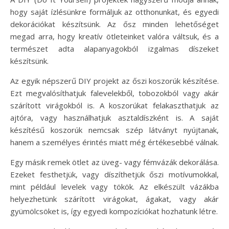
hogy saját ízlésünkre formáljuk az otthonunkat, és egyedi
dekorációkat készítsünk. Az ősz minden lehetőséget
megad arra, hogy kreatív ötleteinket valóra váltsuk, és a
természet adta alapanyagokból izgalmas díszeket
készítsünk.
Az egyik népszerű DIY projekt az őszi koszorúk készítése.
Ezt megvalósíthatjuk falevelekből, tobozokból vagy akár
szárított virágokból is. A koszorúkat felakaszthatjuk az
ajtóra, vagy használhatjuk asztaldíszként is. A saját
készítésű koszorúk nemcsak szép látványt nyújtanak,
hanem a személyes érintés miatt még értékesebbé válnak.
Egy másik remek ötlet az üveg- vagy fémvázák dekorálása.
Ezeket festhetjük, vagy díszíthetjük őszi motívumokkal,
mint például levelek vagy tökök. Az elkészült vázákba
helyezhetünk szárított virágokat, ágakat, vagy akár
gyümölcsöket is, így egyedi kompozíciókat hozhatunk létre.