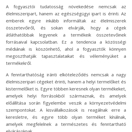
A fogyasztói tudatosság növekedése nemcsak az
élelmiszeripart, hanem az egészségügyi ipart is érinti. Az
emberek egyre inkább informáltak az élelmiszerek
összetevőiről, és sokan elvárják, hogy a cégek
átláthatóbbak legyenek a termékeik összetevőinek
forrásaival kapcsolatban. Ez a tendencia a közösségi
médiának is köszönhető, ahol a fogyasztók könnyen
megoszthatják tapasztalataikat és véleményüket a
termékekről.
A fenntarthatóság iránti elköteleződés nemcsak a nagy
élelmiszeripari cégeket érinti, hanem a helyi termelőket és
kistermelőket is. Egyre többen keresnek olyan termékeket,
amelyek helyi forrásokból származnak, és amelyek
előállítása során figyelembe veszik a környezetvédelmi
szempontokat. A kisvállalkozások is reagálnak erre a
keresletre, és egyre több olyan terméket kínálnak,
amelyek megfelelnek a természetes és fenntartható
elvárásoknak.