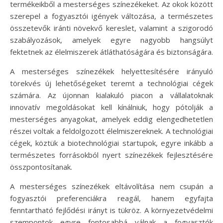
termékeikből a mesterséges színezékeket. Az okok között
szerepel a fogyasztói igények változása, a természetes
összetevők iránti növekvő kereslet, valamint a szigorodó
szabályozások, amelyek egyre nagyobb hangsúlyt
fektetnek az élelmiszerek átláthatóságára és biztonságára.
A mesterséges színezékek helyettesítésére irányuló
törekvés új lehetőségeket teremt a technológiai cégek
számára. Az újonnan kialakuló piacon a vállalatoknak
innovatív megoldásokat kell kínálniuk, hogy pótolják a
mesterséges anyagokat, amelyek eddig elengedhetetlen
részei voltak a feldolgozott élelmiszereknek. A technológiai
cégek, köztük a biotechnológiai startupok, egyre inkább a
természetes forrásokból nyert színezékek fejlesztésére
összpontosítanak.
A mesterséges színezékek eltávolítása nem csupán a
fogyasztói preferenciákra reagál, hanem egyfajta
fenntartható fejlődési irányt is tükröz. A környezetvédelmi
szempontok egyre fontosabbá válnak a fogyasztók