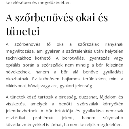
kezelésében és megelőzésében.
A szőrbenövés okai és
tünetei
A szőrbenövés fő oka a szőrszálak irányának
megváltozása, ami gyakran a szőrtelenítés utáni helytelen
technikákhoz köthető. A borotválás, gyantázás vagy
epilálás során a szőrszálak nem mindig a bőr felszínén
növekednek, hanem a bőr alá benőve gyulladást
okozhatnak. Ez különösen hajlamos területeken, mint a
bikinivonal, hónalj vagy arc, gyakori jelenség.
A tünetek közé tartozik a pirosság, duzzanat, fájdalom és
viszketés, amelyek a benőtt szőrszálak környékén
jelentkezhetnek. A bőr irritációja és gyulladása nemcsak
esztétikai problémát jelent, hanem súlyosabb
következményekkel is járhat, ha nem kezeljük megfelelően.