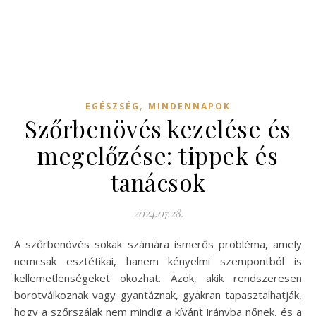
,
EGÉSZSÉG
MINDENNAPOK
Szőrbenövés kezelése és
megelőzése: tippek és
tanácsok
2024.07.28.
A szőrbenövés sokak számára ismerős probléma, amely
nemcsak esztétikai, hanem kényelmi szempontból is
kellemetlenségeket okozhat. Azok, akik rendszeresen
borotválkoznak vagy gyantáznak, gyakran tapasztalhatják,
hogy a szőrszálak nem mindig a kívánt irányba nőnek, és a