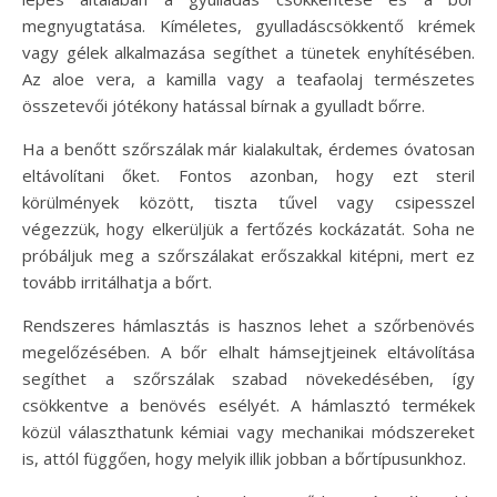
megnyugtatása. Kíméletes, gyulladáscsökkentő krémek
vagy gélek alkalmazása segíthet a tünetek enyhítésében.
Az aloe vera, a kamilla vagy a teafaolaj természetes
összetevői jótékony hatással bírnak a gyulladt bőrre.
Ha a benőtt szőrszálak már kialakultak, érdemes óvatosan
eltávolítani őket. Fontos azonban, hogy ezt steril
körülmények között, tiszta tűvel vagy csipesszel
végezzük, hogy elkerüljük a fertőzés kockázatát. Soha ne
próbáljuk meg a szőrszálakat erőszakkal kitépni, mert ez
tovább irritálhatja a bőrt.
Rendszeres hámlasztás is hasznos lehet a szőrbenövés
megelőzésében. A bőr elhalt hámsejtjeinek eltávolítása
segíthet a szőrszálak szabad növekedésében, így
csökkentve a benövés esélyét. A hámlasztó termékek
közül választhatunk kémiai vagy mechanikai módszereket
is, attól függően, hogy melyik illik jobban a bőrtípusunkhoz.