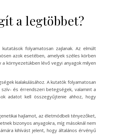
ít a legtöbbet?
utatások folyamatosan zajlanak. Az elmúlt
önösen azok esetében, amelyek széles körben
y a környezetükben lévő vegyi anyagok milyen
ségek kialakulásához. A kutatók folyamatosan
a szív- és érrendszeri betegségek, valamint a
k adatot kell összegyűjtenie ahhoz, hogy
enetikai hajlamot, az életmódbeli tényezőket,
ehetnek bizonyos anyagokra, míg másoknál nem
ámára kihívást jelent, hogy általános érvényű