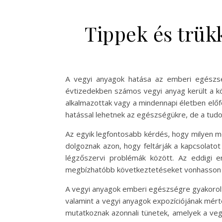
Tippek és trük
A vegyi anyagok hatása az emberi egészsé
évtizedekben számos vegyi anyag került a k
alkalmazottak vagy a mindennapi életben elő
hatással lehetnek az egészségükre, de a tu
Az egyik legfontosabb kérdés, hogy milyen m
dolgoznak azon, hogy feltárják a kapcsolatot
légzőszervi problémák között. Az eddigi
megbízhatóbb következtetéseket vonhasson 
A vegyi anyagok emberi egészségre gyakorolt 
valamint a vegyi anyagok expozíciójának mér
mutatkoznak azonnali tünetek, amelyek a vegy