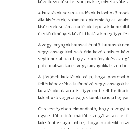
következtetéseket vonjanak le, mivel a válas
A kutatások során a tudósok különböző módsz
állatkísérletek, valamint epidemiológiai tan
kísérletek során a tudósok képesek kontrollá
életkörülmények közötti hatások megfigyelés
A vegyi anyagok hatásait érintő kutatások n
vegyi anyagokkal való érintkezés milyen k
segítenek abban, hogy a kormányok és az egé
potenciálisan káros vegyi anyagokkal szemben
A jövőbeli kutatások célja, hogy pontosa
feltérképezzék a különböző vegyi anyagok ha
kutatásoknak arra is figyelmet kell fordíta
különböző vegyi anyagok kombinációja hogyan 
Összességében elmondható, hogy a vegyi any
egyre több információt szolgáltasson e
kulcsfontosságú ahhoz, hogy mindenki tis