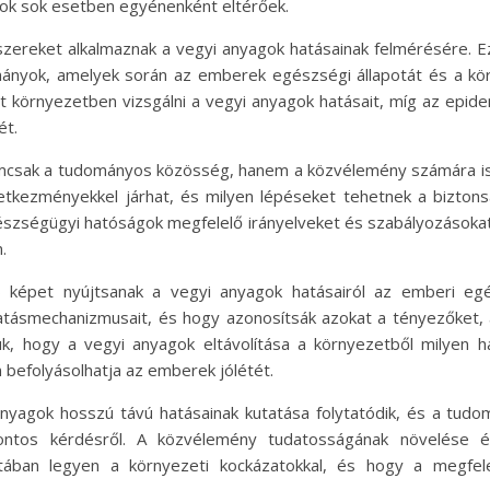
zok sok esetben egyénenként eltérőek.
ereket alkalmaznak a vegyi anyagok hatásainak felmérésére. Eze
ulmányok, amelyek során az emberek egészségi állapotát és a körn
lt környezetben vizsgálni a vegyi anyagok hatásait, míg az epide
ét.
emcsak a tudományos közösség, hanem a közvélemény számára is 
övetkezményekkel járhat, és milyen lépéseket tehetnek a bizt
szségügyi hatóságok megfelelő irányelveket és szabályozásokat 
.
bb képet nyújtsanak a vegyi anyagok hatásairól az emberi eg
tásmechanizmusait, és hogy azonosítsák azokat a tényezőket, a
niuk, hogy a vegyi anyagok eltávolítása a környezetből milyen
befolyásolhatja az emberek jólétét.
agok hosszú távú hatásainak kutatása folytatódik, és a tudo
 fontos kérdésről. A közvélemény tudatosságának növelés
ztában legyen a környezeti kockázatokkal, és hogy a megfe