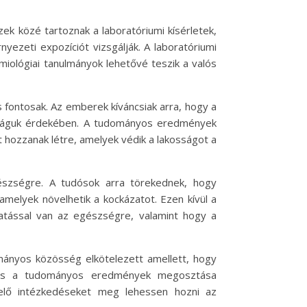
k közé tartoznak a laboratóriumi kísérletek,
yezeti expozíciót vizsgálják. A laboratóriumi
miológiai tanulmányok lehetővé teszik a valós
fontosak. Az emberek kíváncsiak arra, hogy a
onságuk érdekében. A tudományos eredmények
hozzanak létre, amelyek védik a lakosságot a
észségre. A tudósok arra törekednek, hogy
melyek növelhetik a kockázatot. Ezen kívül a
 hatással van az egészségre, valamint hogy a
mányos közösség elkötelezett amellett, hogy
e és a tudományos eredmények megosztása
lelő intézkedéseket meg lehessen hozni az