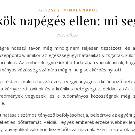
,
EGÉSZSÉG
MINDENNAPOK
kök napégés ellen: mi seg
2024.08.29.
gre hosszú távon még mindig nem teljesen tisztázott, és a k
özéppontba, amikor az egészségügyi hatásaikat vizsgálták, kül
fordulnak. Az emberek egyre inkább tudatában vannak annak, hog
dományos közösség számára még mindig sok kérdés nyitott.
értékben járulnak hozzá ezek a vegyi anyagok a különböző beteg
 a környezeti toxinok és a krónikus betegségek, például a rák, 
 eredmények vegyesek, és a tudományos közösségnek még so
le.
hatásait számos tényező befolyásolhatja, beleértve az egyéni g
tékét és időtartamát. Például, egyes emberek érzékenyebbek l
i anyagokkal való érintkezésből származnak. Ezért a kutatók sz