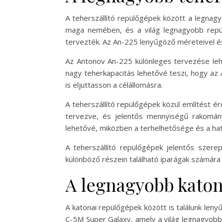
A teherszállító repülőgépek között a legnag
maga nemében, és a világ legnagyobb repül
tervezték. Az An-225 lenyűgöző méreteivel és
Az Antonov An-225 különleges tervezése lehe
nagy teherkapacitás lehetővé teszi, hogy az
is eljuttasson a célállomásra.
A teherszállító repülőgépek közül említést ér
tervezve, és jelentős mennyiségű rakomán
lehetővé, miközben a terhelhetősége és a hat
A teherszállító repülőgépek jelentős szerep
különböző részein található iparágak számára
A legnagyobb kato
A katonai repülőgépek között is találunk len
C-5M Super Galaxy, amely a világ legnagyobb