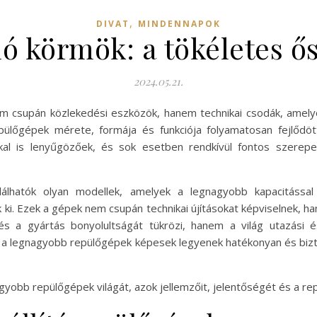
,
DIVAT
MINDENNAPOK
ó körmök: a tökéletes ő
2024.05.21.
em csupán közlekedési eszközök, hanem technikai csodák, amel
repülőgépek mérete, formája és funkciója folyamatosan fejlőd
kal is lenyűgözőek, és sok esetben rendkívül fontos szerepe
lálhatók olyan modellek, amelyek a legnagyobb kapacitáss
ki. Ezek a gépek nem csupán technikai újításokat képviselnek, h
 a gyártás bonyolultságát tükrözi, hanem a világ utazási és
y a legnagyobb repülőgépek képesek legyenek hatékonyan és bizto
yobb repülőgépek világát, azok jellemzőit, jelentőségét és a rep