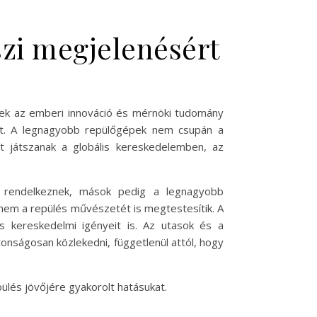
szi megjelenésért
yek az emberi innováció és mérnöki tudomány
ött. A legnagyobb repülőgépek nem csupán a
t játszanak a globális kereskedelemben, az
al rendelkeznek, mások pedig a legnagyobb
anem a repülés művészetét is megtestesítik. A
 kereskedelmi igényeit is. Az utasok és a
nságosan közlekedni, függetlenül attól, hogy
ülés jövőjére gyakorolt hatásukat.