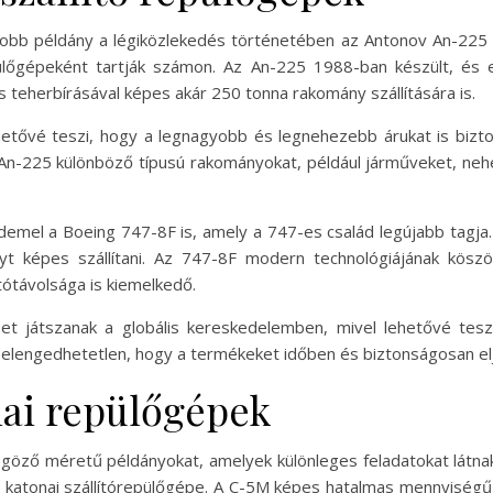
yobb példány a légiközlekedés történetében az Antonov An-225 
őgépeként tartják számon. Az An-225 1988-ban készült, és ere
 teherbírásával képes akár 250 tonna rakomány szállítására is.
tővé teszi, hogy a legnagyobb és legnehezebb árukat is bizto
 An-225 különböző típusú rakományokat, például járműveket, ne
demel a Boeing 747-8F is, amely a 747-es család legújabb tagja. 
yt képes szállítani. Az 747-8F modern technológiájának kös
ótávolsága is kiemelkedő.
et játszanak a globális kereskedelemben, mivel lehetővé teszi
 elengedhetetlen, hogy a termékeket időben és biztonságosan elj
nai repülőgépek
yűgöző méretű példányokat, amelyek különleges feladatokat látna
 katonai szállítórepülőgépe. A C-5M képes hatalmas mennyiségű r