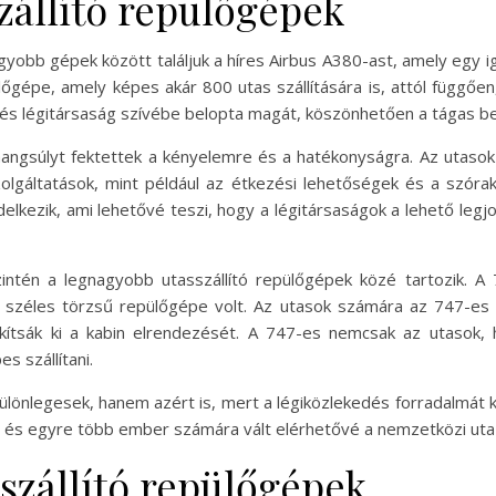
zállító repülőgépek
gyobb gépek között találjuk a híres Airbus A380-ast, amely egy 
lőgépe, amely képes akár 800 utas szállítására is, attól függően
 és légitársaság szívébe belopta magát, köszönhetően a tágas be
ngsúlyt fektettek a kényelemre és a hatékonyságra. Az utasok 
olgáltatások, mint például az étkezési lehetőségek és a szóra
elkezik, ami lehetővé teszi, hogy a légitársaságok a lehető legjo
ntén a legnagyobb utasszállító repülőgépek közé tartozik. A 
ő széles törzsű repülőgépe volt. Az utasok számára az 747-es 
akítsák ki a kabin elrendezését. A 747-es nemcsak az utasok,
s szállítani.
önlegesek, hanem azért is, mert a légiközlekedés forradalmát ké
, és egyre több ember számára vált elérhetővé a nemzetközi uta
szállító repülőgépek