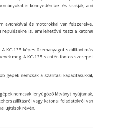
kományokat is könnyedén be- és kirakják, ami
 avionikával és motorokkal van felszerelve,
repülésekre is, ami lehetővé teszi a katonai
el. A KC-135 képes üzemanyagot szállítani más
yenek meg. A KC-135 szintén fontos szerepet
 gépek nemcsak a szállítási kapacitásukkal,
őgépek nemcsak lenyűgöző látványt nyújtanak,
eherszállításról vagy katonai feladatokról van
i újítások révén.