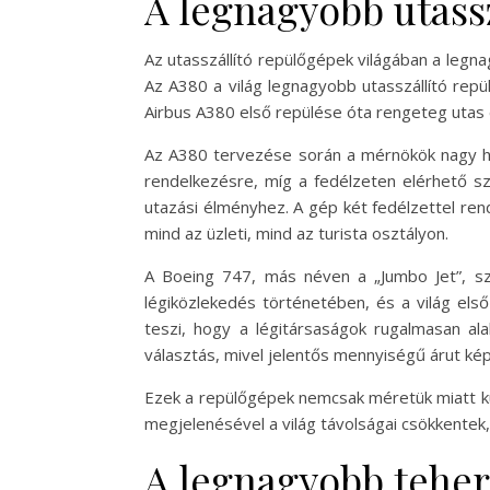
A legnagyobb utass
Az utasszállító repülőgépek világában a legna
Az A380 a világ legnagyobb utasszállító repü
Airbus A380 első repülése óta rengeteg utas
Az A380 tervezése során a mérnökök nagy ha
rendelkezésre, míg a fedélzeten elérhető sz
utazási élményhez. A gép két fedélzettel rend
mind az üzleti, mind az turista osztályon.
A Boeing 747, más néven a „Jumbo Jet”, szi
légiközlekedés történetében, és a világ els
teszi, hogy a légitársaságok rugalmasan al
választás, mivel jelentős mennyiségű árut képe
Ezek a repülőgépek nemcsak méretük miatt kül
megjelenésével a világ távolságai csökkentek
A legnagyobb teher