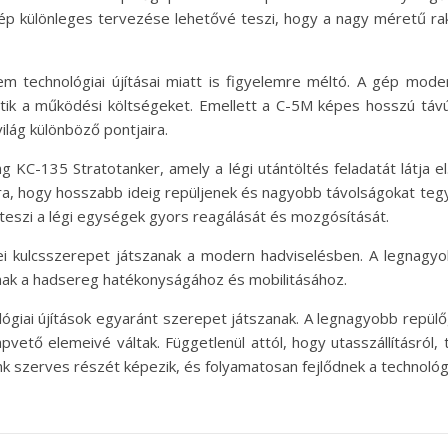
gép különleges tervezése lehetővé teszi, hogy a nagy méretű ra
technológiai újításai miatt is figyelemre méltó. A gép modern
tik a működési költségeket. Emellett a C-5M képes hosszú távú 
lág különböző pontjaira.
g KC-135 Stratotanker, amely a légi utántöltés feladatát látja 
a, hogy hosszabb ideig repüljenek és nagyobb távolságokat teg
é teszi a légi egységek gyors reagálását és mozgósítását.
 kulcsszerepet játszanak a modern hadviselésben. A legnagyobb
ulnak a hadsereg hatékonyságához és mobilitásához.
lógiai újítások egyaránt szerepet játszanak. A legnagyobb repül
ető elemeivé váltak. Függetlenül attól, hogy utasszállításról, t
 szerves részét képezik, és folyamatosan fejlődnek a technológia