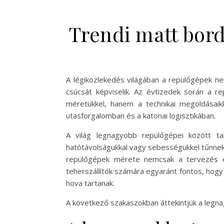
Trendi matt bord
A légiközlekedés világában a repülőgépek n
csúcsát képviselik. Az évtizedek során a 
méretükkel, hanem a technikai megoldásaik
utasforgalomban és a katonai logisztikában.
A világ legnagyobb repülőgépei között ta
hatótávolságukkal vagy sebességükkel tűnnek 
repülőgépek mérete nemcsak a tervezés és
teherszállítók számára egyaránt fontos, hog
hova tartanak.
A következő szakaszokban áttekintjük a legnag