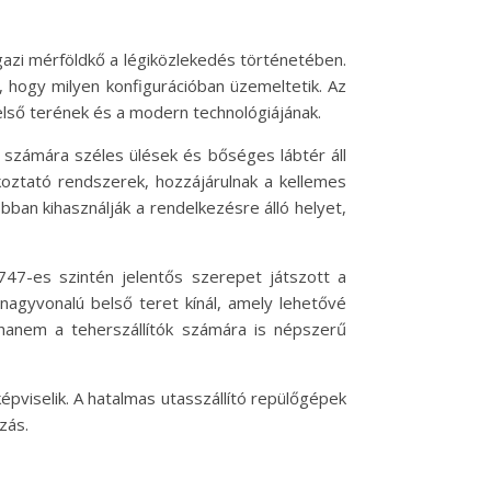
igazi mérföldkő a légiközlekedés történetében.
, hogy milyen konfigurációban üzemeltetik. Az
lső terének és a modern technológiájának.
számára széles ülések és bőséges lábtér áll
koztató rendszerek, hozzájárulnak a kellemes
bban kihasználják a rendelkezésre álló helyet,
747-es szintén jelentős szerepet játszott a
nagyvonalú belső teret kínál, amely lehetővé
 hanem a teherszállítók számára is népszerű
pviselik. A hatalmas utasszállító repülőgépek
zás.