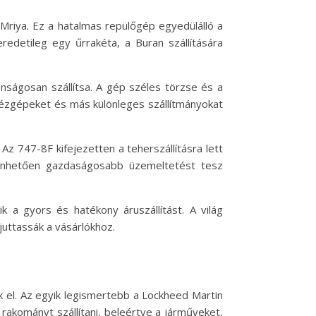
Mriya. Ez a hatalmas repülőgép egyedülálló a
detileg egy űrrakéta, a Buran szállítására
nságosan szállítsa. A gép széles törzse és a
hézgépeket és más különleges szállítmányokat
Az 747-8F kifejezetten a teherszállításra lett
zönhetően gazdaságosabb üzemeltetést tesz
k a gyors és hatékony áruszállítást. A világ
uttassák a vásárlókhoz.
k el. Az egyik legismertebb a Lockheed Martin
akományt szállítani, beleértve a járműveket,