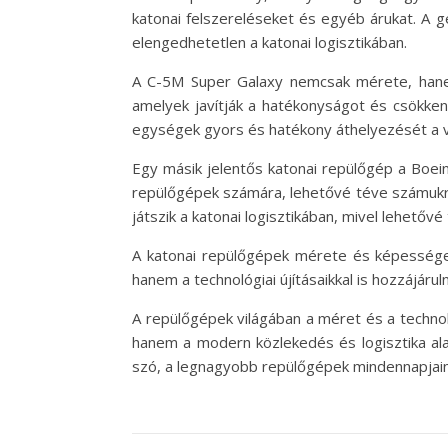
katonai felszereléseket és egyéb árukat. A 
elengedhetetlen a katonai logisztikában.
A C-5M Super Galaxy nemcsak mérete, hanem 
amelyek javítják a hatékonyságot és csökken
egységek gyors és hatékony áthelyezését a vi
Egy másik jelentős katonai repülőgép a Boein
repülőgépek számára, lehetővé téve számukr
játszik a katonai logisztikában, mivel lehetőv
A katonai repülőgépek mérete és képességei
hanem a technológiai újításaikkal is hozzájár
A repülőgépek világában a méret és a techno
hanem a modern közlekedés és logisztika alapv
szó, a legnagyobb repülőgépek mindennapjaink