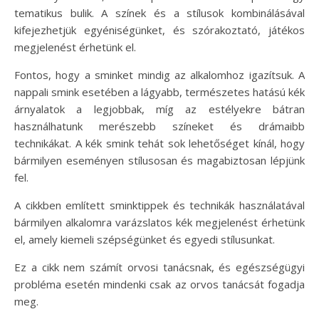
tematikus bulik. A színek és a stílusok kombinálásával
kifejezhetjük egyéniségünket, és szórakoztató, játékos
megjelenést érhetünk el.
Fontos, hogy a sminket mindig az alkalomhoz igazítsuk. A
nappali smink esetében a lágyabb, természetes hatású kék
árnyalatok a legjobbak, míg az estélyekre bátran
használhatunk merészebb színeket és drámaibb
technikákat. A kék smink tehát sok lehetőséget kínál, hogy
bármilyen eseményen stílusosan és magabiztosan lépjünk
fel.
A cikkben említett sminktippek és technikák használatával
bármilyen alkalomra varázslatos kék megjelenést érhetünk
el, amely kiemeli szépségünket és egyedi stílusunkat.
Ez a cikk nem számít orvosi tanácsnak, és egészségügyi
probléma esetén mindenki csak az orvos tanácsát fogadja
meg.