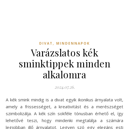
,
DIVAT
MINDENNAPOK
Varázslatos kék
sminktippek minden
alkalomra
2024.07.26.
A kék smink mindig is a divat egyik ikonikus árnyalata volt,
amely a frissességet, a kreativitást és a merészséget
szimbolizálja. A kék szín sokféle tónusban érhető el, így
lehetővé teszi, hogy mindenki megtalálja a számára
legjobban illő árnyalatot. Legyen szó egy elegáns esti