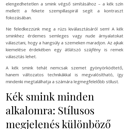
elengedhetetlen a smink végső simításához – a kék szín
mellett a fekete szempillaspirál segít a kontraszt
fokozásában.
Ne feledkezzünk meg a rúzs kiválasztásáról sem! A kék
sminkhez érdemes semleges vagy nude árnyalatokat
választani, hogy a hangsúly a szemeken maradjon. Az ajkak
kiemelése érdekében egy átlátszó szájfény is remek
választás lehet.
A kék smink tehát nemcsak szemet gyönyörködtető,
hanem változatos technikákkal is megvalósítható, így
mindenki megtalálhatja a számára legmegfelelőbb stílust.
Kék smink minden
alkalomra: Stílusos
megjelenés különböző