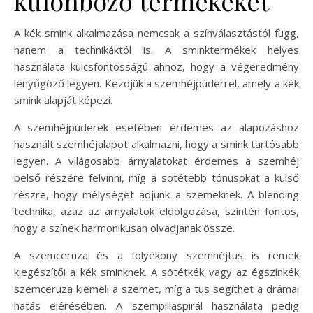
különböző termékeket
A kék smink alkalmazása nemcsak a színválasztástól függ,
hanem a technikáktól is. A sminktermékek helyes
használata kulcsfontosságú ahhoz, hogy a végeredmény
lenyűgöző legyen. Kezdjük a szemhéjpúderrel, amely a kék
smink alapját képezi.
A szemhéjpúderek esetében érdemes az alapozáshoz
használt szemhéjalapot alkalmazni, hogy a smink tartósabb
legyen. A világosabb árnyalatokat érdemes a szemhéj
belső részére felvinni, míg a sötétebb tónusokat a külső
részre, hogy mélységet adjunk a szemeknek. A blending
technika, azaz az árnyalatok eldolgozása, szintén fontos,
hogy a színek harmonikusan olvadjanak össze.
A szemceruza és a folyékony szemhéjtus is remek
kiegészítői a kék sminknek. A sötétkék vagy az égszínkék
szemceruza kiemeli a szemet, míg a tus segíthet a drámai
hatás elérésében. A szempillaspirál használata pedig