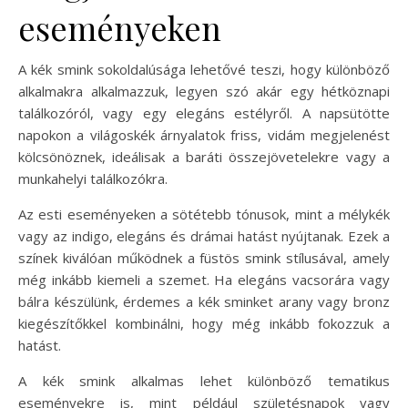
eseményeken
A kék smink sokoldalúsága lehetővé teszi, hogy különböző
alkalmakra alkalmazzuk, legyen szó akár egy hétköznapi
találkozóról, vagy egy elegáns estélyről. A napsütötte
napokon a világoskék árnyalatok friss, vidám megjelenést
kölcsönöznek, ideálisak a baráti összejövetelekre vagy a
munkahelyi találkozókra.
Az esti eseményeken a sötétebb tónusok, mint a mélykék
vagy az indigo, elegáns és drámai hatást nyújtanak. Ezek a
színek kiválóan működnek a füstös smink stílusával, amely
még inkább kiemeli a szemet. Ha elegáns vacsorára vagy
bálra készülünk, érdemes a kék sminket arany vagy bronz
kiegészítőkkel kombinálni, hogy még inkább fokozzuk a
hatást.
A kék smink alkalmas lehet különböző tematikus
eseményekre is, mint például születésnapok vagy