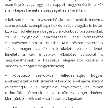
eseményről vagy egy laza nappali megjelenésről, a kék
smink képes kiemelni a szépséget és a karaktert.
A kék smink nemcsak a szemhéjakra korlátozódik, hanem a
szemceruzák, szempillaspirálok és a rúzs világába is betör.
Ez a szín tökéletesen kiegészíti a különböző bőrtónusokat,
és a megfelelő alkalmazással igazi varázslatot
csempészhet a sminkrutinunkba. Ha merészen szeretnénk
kifejezni magunkat, a kék smink tökéletes választás lehet.
Emellett a kék árnyalatok különböző stílusokat is
megjeleníthetnek, a klasszikus eleganciától kezdve a
modern, avantgárd megjelenésekig.
A következő szekciókban felfedezhetjük, hogyan
alkalmazhatjuk a kék sminket különböző alkalmakra, miként
választhatjuk ki a megfelelő árnyalatokat, és milyen
technikákkal érhetjük el a tökéletes végeredményt.
Merüljünk el a kék smink varázslatos világában!